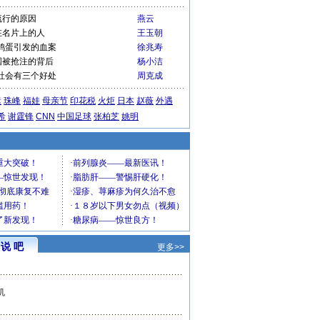
流行的原因
燕云
在名片上的人
王玉朝
鸡蛋引发的血案
徐兆寿
国被抢注的背后
杨小洁
社会有三个好处
周克成
运
珠峰
福娃
母亲节
印花税
火炬
日本
赵薇
外遇
希
谢霆锋
CNN
中国足球
张柏芝
姚明
说 吧
更多>>
机