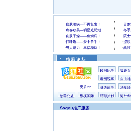
精 彩 论 坛
民间纪事
狐说百
看图说事
自由地
更多>>
身边故事
法制经
慈善公益
纵横国际
环球掠影
海外华
Sogou推广服务