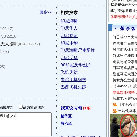
·
赵薇被爆已经怀
·
李宇春爆遭母逼
更多>>
相关搜索
·
圣诞节明信片八
印尼海啸
印尼华人
茶 余 饭
4 09:47)
印尼签证
1/03 22:16)
·
何炅获地产大亨
印尼排华
机无人接听
·
陈慧琳产后恢复
(01/02 08:57)
·
殷桃街头休闲装
印尼海啸尸体图片
19:07)
·
范冰冰红地毯
印尼反华
·
姚晨与老公素
98印尼反华图片
:25)
·
日军竟拿战俘
飞机失踪
·
盘点网坛大腕
失踪飞机归来
·
美女办公室遭
·
《Nobody》
巴西飞机失踪
·
搜狐娱乐招聘
·
台北电玩展靓丽S
·
《变形金刚
隐藏地址
设为辩论话题
我来说两句
(1条)
·
王岳伦爆李
精华区
辩论区