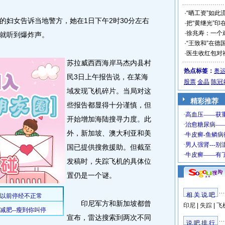
·
“晒工资”如此
妇女告诉当地警方，她在1日下午2时30分左右
·
把“黄继光”印
·
徐兆寿：一个
就听到爆炸声。
·
“王致和”在德
·
医生收红包对
苏拉威西西海岸马杰内县村
热点标签：
奥
民3日上午报告说，在某海
股票
金晶
陈冠
域发现飞机碎片。当局对这
精彩推荐
些报告都显得十分谨慎，但
开始增加海陆搜寻力度。此
外，新加坡、澳大利亚和美
国已提供搜救援助。但截至
发稿时，失踪飞机的具体位
置仍是一个谜。
相 关 说 吧
印尼军方和新加坡都曾
印尼
|
失踪
|
飞
宣布，雷达搜索到两次不同
说 吧 排 行