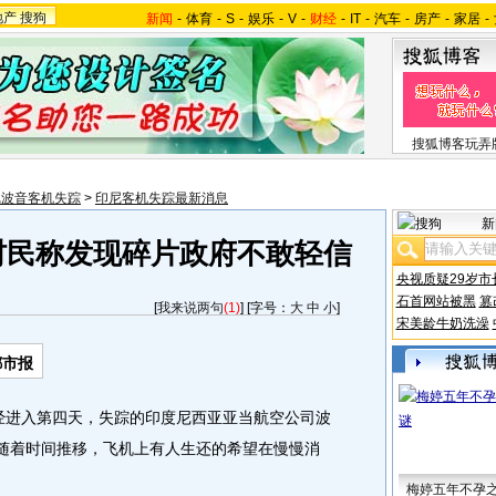
地产
搜狗
新闻
-
体育
-
S
-
娱乐
-
V
-
财经
-
IT
-
汽车
-
房产
-
家居
-
搜狐博客玩弄
尼波音客机失踪
>
印尼客机失踪最新消息
新
村民称发现碎片政府不敢轻信
央视质疑29岁市
石首网站被黑
篡
[
我来说两句
(1)
] [字号：
大
中
小
]
宋美龄牛奶洗澡
都市报
经进入第四天，失踪的印度尼西亚亚当航空公司波
但随着时间推移，飞机上有人生还的希望在慢慢消
梅婷五年不孕