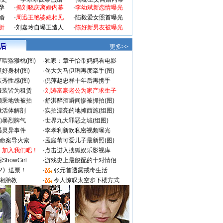
孕
·
揭刘晓庆离婚内幕
·
李幼斌新恋情曝光
婚
·
周迅王艳婆媳相见
·
陆毅爱女照首曝光
折
·
刘嘉玲自曝正造人
·
陈好新男友被曝光
 后
更多>>
喂猕猴桃(图)
·
独家：章子怡带妈妈看电影
好身材(图)
·
佟大为马伊琍再度牵手(图)
秀性感(图)
·
倪萍赵忠祥十年后再携手
服装皆为租赁
·
刘涛富豪老公为家产求生子
颜乘地铁被拍
·
舒淇醉酒瞬间惨被抓拍(图)
做活体解剖
·
实拍漂亮的地摊西施(组图)
的暴烈脾气
·
世界九大罪恶之城(组图)
遇灵异事件
·
李孝利新欢私密视频曝光
成命案导火索
·
孟庭苇可爱儿子最新照(图)
：加入我们吧！
·
点击进入搜狐娱乐影视库
howGirl
·
游戏史上最般配的十对情侣
2》送票！
·
张元首透露戒毒生活
湘胎教
·
令人惊叹太空步下楼方式