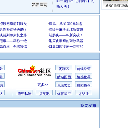
唯一能打出【范特西】的
新版“西游”绝
输入法！
姓
闲聊区
前线杂评
带
贴贴图图
情感世界
更多>>
纬
鬼话玄灵
校园原创
人
隐密私语
搞笑吧
体育星空
才毕业
我要发布