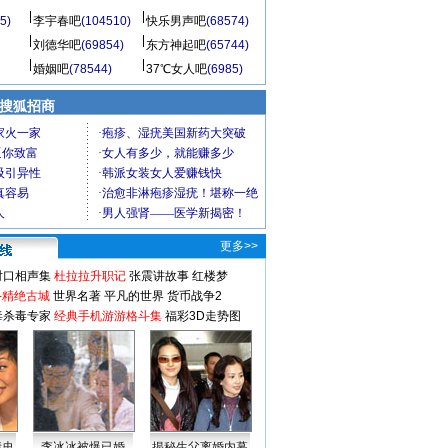
5)
李宇春吧
(104510)
快乐男声吧
(68574)
刘德华吧
(69854)
东方神起吧
(65744)
婚姻吧
(78544)
37℃女人吧
(6985)
 搜狐招商
更多>>
对口相声集
杜拉拉升职记
张震讲故事
红楼梦
-精绝古城
世界名著
平凡的世界
货币战争2
毒杀毒专家
经典手机游游格斗集
福彩3D走势图
情史
李冰冰被爆已婚
揭秘生父离婚内幕