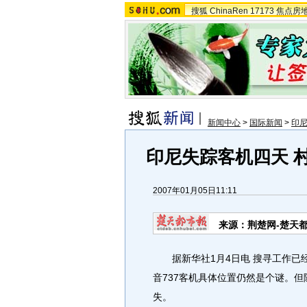
搜狐
ChinaRen
17173
焦点房
新闻中心
>
国际新闻
>
印
印尼失踪客机四天 
2007年01月05日11:11
来源：荆楚网-楚天
据新华社1月4日电 搜寻工作已
音737客机具体位置仍然是个谜。
失。