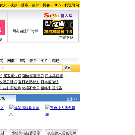
女人
-
视频
-
播客
-
邮件
-
博客
-
BBS
-
我说两句
网友自建DJ专辑
立即下载
版
闻
网页
博客
音乐
图片
说吧
长
邓玉娇失踪
朝鲜军事演习
日本兵赎罪
改温总讲话
夏日减肥秘方
日本瘦脸法
中共卧底结局
慈禧不快乐
侵略中国报告
更多>>
之谜
爆笑熊猫烧香语录
夜色撩人雪色斑斓