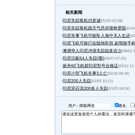
相关新闻
·
印尼失踪客机仍是谜
(01/03 02:58)
·
印尼失踪客机因天气恶劣搜救受阻
(01/0
·
印尼失事飞机可能坠入海中无人生还
(0
·
印尼飞机可能已在陆地坠毁 副驾驶手
·
澳洲华人印尼冲浪失踪凶多吉少
(08/02 
·
印尼沉船54人失踪(图)
(06/23 07:25)
·
新舟60飞机获印尼型号合格证
(05/12 12
·
印尼小型飞机失事3人亡
(02/26 09:28)
·
印尼200人失踪
(01/05 10:12)
·
印尼泥石流200多人失踪
(01/05 08:04)
用户：
匿名