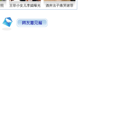
密照
王菲小女儿李嫣曝光
酒井法子痛哭谢罪