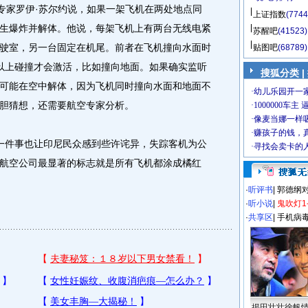
子专家罗伊·苏尔约说，如果一架飞机在两处地点同
上证指数
(7744
生爆炸并解体。他说，每架飞机上有两台无线电紧
苏醒吧
(41523)
驶室，另一台固定在机尾。前者在飞机撞向水面时
贴图吧
(68789)
以上碰撞才会激活，比如撞向地面。如果确实监听
搜狐分类 |
可能在空中解体，因为飞机同时撞向水面和地面不
胆猜想，还需要航空专家分析。
件事也让印尼民众感到些许诧异，失踪客机为公
航空公司最显著的标志就是所有飞机都涂成橘红
·
听评书
|
郭德纲
·
听小说
|
鬼吹灯1
·
共享区
|
手机病
揭田壮壮徐帆