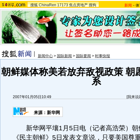
搜狐
ChinaRen
17173
焦点房地产
搜狗
新闻
-
体
新闻中心
>
国际新闻
>
国际要闻
>
时事快报
朝鲜媒体称美若放弃敌视政策 朝
系
2007年01月05日10:49
[
我来说
来源：新华网
新华网平壤1月5日电（记者高浩荣）朝
《民主朝鲜》5日发表文章说，只要美国尊