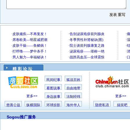
精 彩 论 坛
民间纪事
狐说百姓
看图说事
自由地带
更多>>
更多>>
身边故事
法制经纬
慈善公益
纵横国际
环球掠影
海外华人
隐密私语
搞笑吧
Sogou推广服务