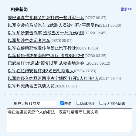
相关新闻
更多>>
·
黎巴嫩真主党称又打死打伤一些以军士兵
(07/27 09:37)
·
以军空袭哈马斯汽车 2武装人员被打死4平民受伤
(11/21 05:26)
·
以军加沙袭击汽车 造成巴方一死九伤(图)
(11/20 13:45)
·
以军加沙空袭记者汽车
(08/28 05:07)
·
以军在黎南部散发传单禁止汽车行驶
(08/09 10:06)
·
以军精锐强攻黎南部中埋伏 造成8死22伤
(07/30 03:25)
·
巴武装打“地道战”报复以军 从秘密地道突...
(06/26 09:12)
·
以军在拉姆安拉打死3名巴勒斯坦人
(05/24 22:23)
·
以军昨侵入约旦河西岸杰宁地区 打死3人打伤4人
(05/14 23:44)
·
以军炸死两名巴武装人员
(02/20 06:30)
用户：
匿名
隐藏地址
设为辩论话题