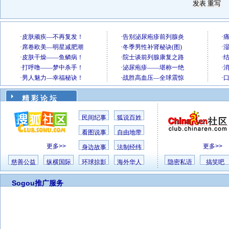
精 彩 论 坛
民间纪事
狐说百姓
看图说事
自由地带
更多>>
更多>>
身边故事
法制经纬
慈善公益
纵横国际
环球掠影
海外华人
隐密私语
搞笑吧
Sogou推广服务