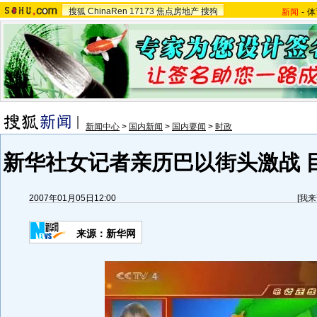
搜狐
ChinaRen
17173
焦点房地产
搜狗
新闻
-
体
新闻中心
>
国内新闻
>
国内要闻
>
时政
新华社女记者亲历巴以街头激战 
2007年01月05日12:00
[
我来
来源：新华网