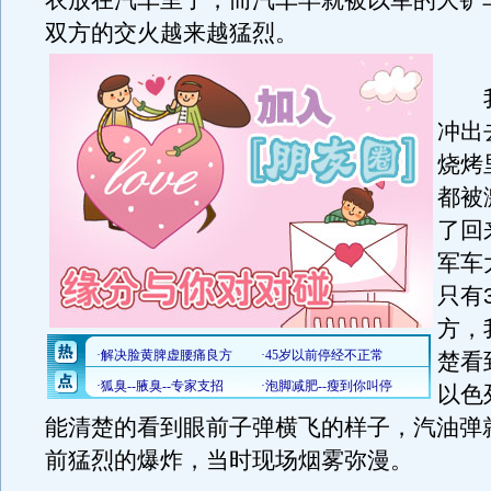
衣放在汽车里了，而汽车早就被以军的大铲
双方的交火越来越猛烈。
我
冲出
烧烤
都被
了回
军车
只有
方，
楚看
以色
能清楚的看到眼前子弹横飞的样子，汽油弹
前猛烈的爆炸，当时现场烟雾弥漫。