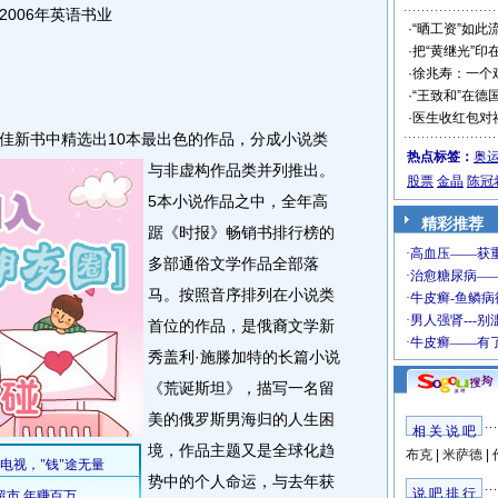
006年英语书业
·
“晒工资”如此
·
把“黄继光”印
·
徐兆寿：一个
·
“王致和”在德
·
医生收红包对
新书中精选出10本最出色的作品，分成小说类
热点标签：
奥
与非虚构作品类并列推出。
股票
金晶
陈冠
5本小说作品之中，全年高
精彩推荐
踞《时报》畅销书排行榜的
多部通俗文学作品全部落
马。按照音序排列在小说类
首位的作品，是俄裔文学新
秀盖利·施滕加特的长篇小说
《荒诞斯坦》，描写一名留
美的俄罗斯男海归的人生困
相 关 说 吧
境，作品主题又是全球化趋
布克
|
米萨德
|
势中的个人命运，与去年获
说 吧 排 行