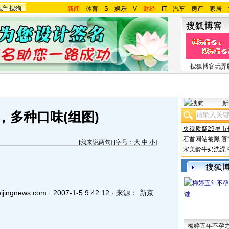
地产
搜狗
新闻
-
体育
-
S
-
娱乐
-
V
-
财经
-
IT
-
汽车
-
房产
-
家居
-
搜狐博客玩弄
新
，多种口味(组图)
央视质疑29岁市
石首网站被黑
篡
[
我来说两句
] [字号：
大
中
小
]
宋美龄牛奶洗澡
ews.com · 2007-1-5 9:42:12 · 来源： 新京
梅婷五年不孕