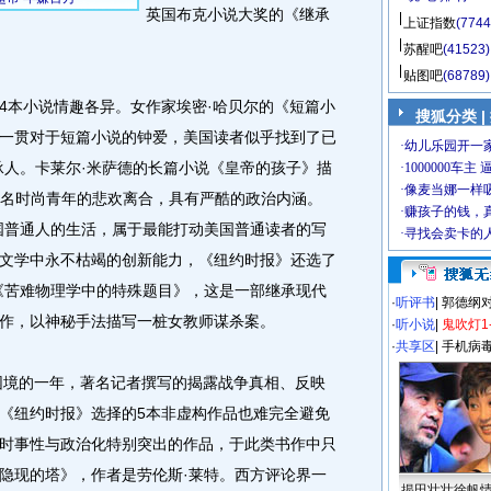
英国布克小说大奖的《继承
上证指数
(7744
苏醒吧
(41523)
贴图吧
(68789)
本小说情趣各异。女作家埃密·哈贝尔的《短篇小
搜狐分类 |
一贯对于短篇小说的钟爱，美国读者似乎找到了已
承人。卡莱尔·米萨德的长篇小说《皇帝的孩子》描
区三名时尚青年的悲欢离合，具有严酷的政治内涵。
国普通人的生活，属于最能打动美国普通读者的写
文学中永不枯竭的创新能力，《纽约时报》还选了
《苦难物理学中的特殊题目》，这是一部继承现代
·
听评书
|
郭德纲
作，以神秘手法描写一桩女教师谋杀案。
·
听小说
|
鬼吹灯1
·
共享区
|
手机病
困境的一年，著名记者撰写的揭露战争真相、反映
《纽约时报》选择的5本非虚构作品也难完全避免
时事性与政治化特别突出的作品，于此类书作中只
隐现的塔》，作者是劳伦斯·莱特。西方评论界一
揭田壮壮徐帆