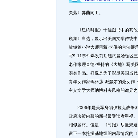
失落》异曲同工。
《纽约时报》十佳图书中的其他4
说集》当选，显示出美国文学传统中
故短篇小说大师雷蒙·卡佛的合法继
写9·11事件爆发前后纽约曼哈顿
老作家理查德·福特的《大地》写美
实类作品。好像是为了彰显美国当代
青年女作家玛丽莎·派瑟尔的处女作
主义文学大师纳博科夫风格的诡异之
2006年是美军身陷伊拉克战争
政府决策内幕的新书最受读者重视。
相似题材。但是，《时报》尽量规避
留下一本挖掘基地组织内幕情况的《