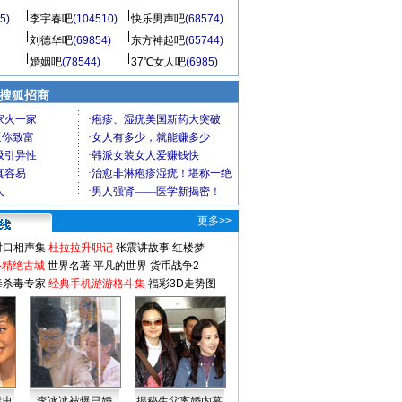
5)
李宇春吧
(104510)
快乐男声吧
(68574)
刘德华吧
(69854)
东方神起吧
(65744)
婚姻吧
(78544)
37℃女人吧
(6985)
 搜狐招商
更多>>
对口相声集
杜拉拉升职记
张震讲故事
红楼梦
-精绝古城
世界名著
平凡的世界
货币战争2
毒杀毒专家
经典手机游游格斗集
福彩3D走势图
情史
李冰冰被爆已婚
揭秘生父离婚内幕