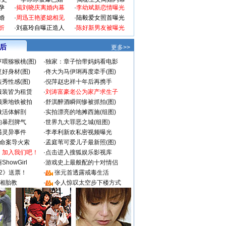
孕
·
揭刘晓庆离婚内幕
·
李幼斌新恋情曝光
婚
·
周迅王艳婆媳相见
·
陆毅爱女照首曝光
折
·
刘嘉玲自曝正造人
·
陈好新男友被曝光
 后
更多>>
喂猕猴桃(图)
·
独家：章子怡带妈妈看电影
好身材(图)
·
佟大为马伊琍再度牵手(图)
秀性感(图)
·
倪萍赵忠祥十年后再携手
服装皆为租赁
·
刘涛富豪老公为家产求生子
颜乘地铁被拍
·
舒淇醉酒瞬间惨被抓拍(图)
做活体解剖
·
实拍漂亮的地摊西施(组图)
的暴烈脾气
·
世界九大罪恶之城(组图)
遇灵异事件
·
李孝利新欢私密视频曝光
成命案导火索
·
孟庭苇可爱儿子最新照(图)
：加入我们吧！
·
点击进入搜狐娱乐影视库
howGirl
·
游戏史上最般配的十对情侣
2》送票！
·
张元首透露戒毒生活
湘胎教
·
令人惊叹太空步下楼方式