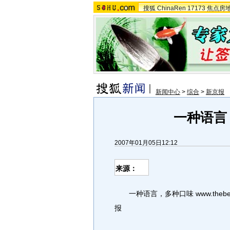
搜狐
ChinaRen
17173
焦点房
新闻中心
>
综合
>
新京报
一种语言
2007年01月05日12:12
来源：
一种语言，多种口味 www.thebeijingn
报