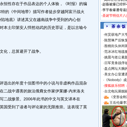
永恒性存在于作品表达的个人体验，《时报》的编
·
赵薇被爆已经怀
·
李宇春爆遭母逼
尔特的《中间地带》描写作者徒步穿越阿富汗战火
·
圣诞节明信片八
身陷地底》讲述其父在越南战争中受到的内心创
茶 余 饭
对本土印第安人悍然动武的历史罪证，是以古喻今
·
何炅获地产大亨
·
陈慧琳产后恢复
·
殷桃街头休闲装
文化，总算避开了战争。
·
范冰冰红地毯
·
姚晨与老公素
·
日军竟拿战俘
·
盘点网坛大腕
·
美女办公室遭
·
《Nobody》
选出的年度十佳图书中的小说与非虚构作品混杂
·
搜狐娱乐招聘
在二战中遇害的旅法俄裔女作家伊莱娜·内米洛夫
·
台北电玩展靓丽S
·
《变形金刚
写二战惨景。2006年此书的中文与英文译本在
·
王岳伦爆李
英国受到了读者与评论家的无限推崇。这表现了英