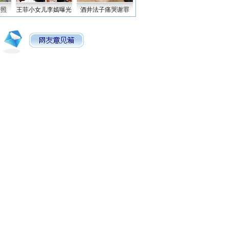
密照
王菲小女儿李嫣曝光
酒井法子痛哭谢罪