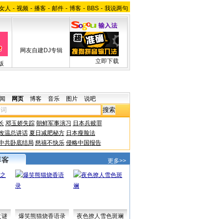
女人
-
视频
-
播客
-
邮件
-
博客
-
BBS
-
我说两句
网友自建DJ专辑
立即下载
版
闻
网页
博客
音乐
图片
说吧
长
邓玉娇失踪
朝鲜军事演习
日本兵赎罪
改温总讲话
夏日减肥秘方
日本瘦脸法
中共卧底结局
慈禧不快乐
侵略中国报告
更多>>
之谜
爆笑熊猫烧香语录
夜色撩人雪色斑斓