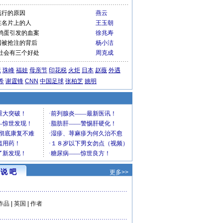
流行的原因
燕云
在名片上的人
王玉朝
鸡蛋引发的血案
徐兆寿
国被抢注的背后
杨小洁
社会有三个好处
周克成
运
珠峰
福娃
母亲节
印花税
火炬
日本
赵薇
外遇
希
谢霆锋
CNN
中国足球
张柏芝
姚明
说 吧
更多>>
作品
|
英国
|
作者