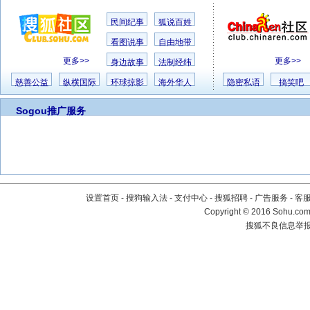
民间纪事
狐说百姓
看图说事
自由地带
更多>>
更多>>
身边故事
法制经纬
慈善公益
纵横国际
环球掠影
海外华人
隐密私语
搞笑吧
Sogou推广服务
设置首页
-
搜狗输入法
-
支付中心
-
搜狐招聘
-
广告服务
-
客
Copyright
©
2016 Sohu.com 
搜狐不良信息举