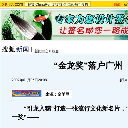
搜狐
ChinaRen
17173
焦点房地产
搜狗
新闻
-
体
新闻中心
>
综合
“金龙奖”落户广州
2007年01月05日20:08
[
我来
来源：金羊网
“引龙入穗”打造一张流行文化新名片，
一奖”——