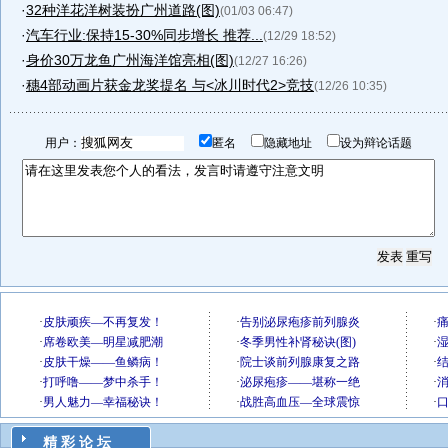
·
32种洋花洋树装扮广州道路(图)
(01/03 06:47)
·
汽车行业:保持15-30%同步增长 推荐...
(12/29 18:52)
·
身价30万龙鱼广州海洋馆亮相(图)
(12/27 16:26)
·
穗4部动画片获金龙奖提名 与<冰川时代2>竞技
(12/26 10:35)
用户：
匿名
隐藏地址
设为辩论话题
精 彩 论 坛