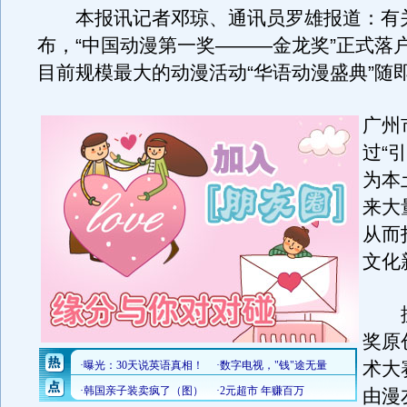
本报讯记者邓琼、通讯员罗雄报道：有
布，“中国动漫第一奖———金龙奖”正式落
目前规模最大的动漫活动“华语动漫盛典”随
广州
过“
为本
来大
从而
文化
据
奖原
术大
由漫