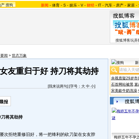
地产
搜狗
新闻
-
体育
-
S
-
娱乐
-
V
-
财经
-
IT
-
汽车
-
房产
-
家居
-
搜狐博客玩弄
会要闻
>
世态万象
新
女友重归于好 持刀将其劫持
央视质疑29岁市
石首网站被黑
篡
[
我来说两句
] [字号：
大
中
小
]
宋美龄牛奶洗澡
晨报
刀将其劫持
次拒绝重修旧好，将一把锋利的砍刀架在女友脖
梅婷五年不孕