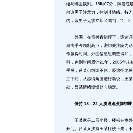
缨与绑匪谈判。18时07分，隔着
散该男子注意力，控制其情绪。持刀
内，该男子见状立即又喊到：“1、2
外围，在雷树青指挥下，迅速调集
狙击手占领制高点，密切关注院内动
作赢得时间。外围信息组调查得知，
科，判刑时间累计21年，2005年
手后，吕某仍纠缠不休，屡遭拒绝后
症下药，从感情角度进行劝说，王某
处，吕某情绪慢慢趋向稳定。
僵持 18：22 人质逃跑激恼绑匪
王某家是二层小楼，楼梯在室外，
开门。吕某又挟持王某往楼上走，不