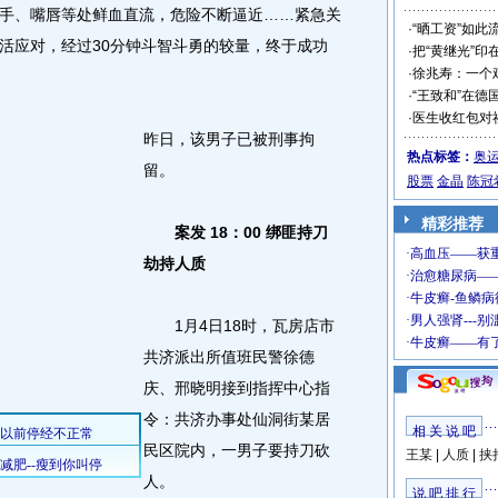
手、嘴唇等处鲜血直流，危险不断逼近……紧急关
·
“晒工资”如此
活应对，经过30分钟斗智斗勇的较量，终于成功
·
把“黄继光”印
·
徐兆寿：一个
·
“王致和”在德
·
医生收红包对
昨日，该男子已被刑事拘
热点标签：
奥
留。
股票
金晶
陈冠
精彩推荐
案发 18：00 绑匪持刀
劫持人质
1月4日18时，瓦房店市
共济派出所值班民警徐德
庆、邢晓明接到指挥中心指
令：共济办事处仙洞街某居
相 关 说 吧
民区院内，一男子要持刀砍
王某
|
人质
|
挟
人。
说 吧 排 行