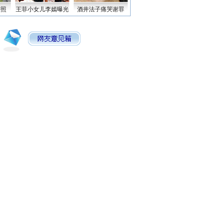
密照
王菲小女儿李嫣曝光
酒井法子痛哭谢罪