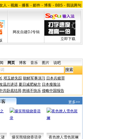
女人
-
视频
-
播客
-
邮件
-
博客
-
BBS
-
我说两句
网友自建DJ专辑
立即下载
版
闻
网页
博客
音乐
图片
说吧
长
邓玉娇失踪
朝鲜军事演习
日本兵赎罪
改温总讲话
夏日减肥秘方
日本瘦脸法
中共卧底结局
慈禧不快乐
侵略中国报告
更多>>
之谜
爆笑熊猫烧香语录
夜色撩人雪色斑斓