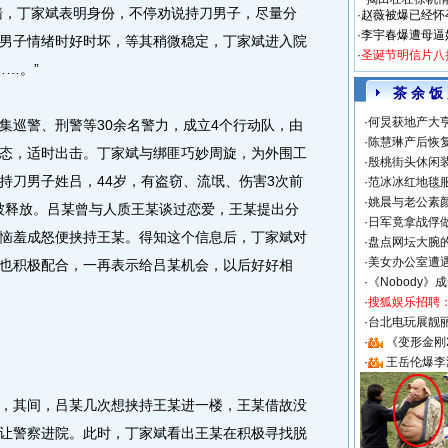
院墙，丁家斌表明身份，不停劝说持刀男子，尽量分
·
赵薇被爆已经怀
·
李宇春爆遭母逼
男子情绪时好时坏，等其稍微稳定，丁家斌进入院
·
圣诞节明信片八
……。”
茶 余 饭
·
何炅获地产大亨
巡警、刑警等30余名警力，成立4个行动队，由
·
陈慧琳产后恢复
态，适时出击。丁家斌与绑匪巧妙周旋，为外围工
·
殷桃街头休闲装
持刀男子姓吕，44岁，有盗窃、流氓、伤害3次前
·
范冰冰红地毯
·
姚晨与老公素
末被释放。吕某曾与人质王某谈过恋爱，王某提出分
·
日军竟拿战俘
恼羞成怒便挟持王某。得知这个信息后，丁家斌对
·
盘点网坛大腕
·
美女办公室遭
也积极配合，一再表示给吕某机会，以后好好相
·
《Nobody》
·
搜狐娱乐招聘
·
台北电玩展靓丽S
·
《变形金刚
·
王岳伦爆李
其间，吕某几次想挟持王某进一楼，王某借故没
让警察进院。此时，丁家斌看出王某在积极寻找脱