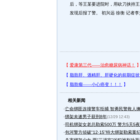
后，等王某要进院时，用砍刀挟持王
发现后报了警。 初兴远 徐衡 记者李
相关新闻
·
亡命绑匪连撞警车拒捕 智勇民警救人
·
绑架未遂男子获刑8年
(12/29 12:43)
·
司机绑架女老总勒索500万 警方5天5夜.
·
包河警方侦破“12·15”特大绑架勒索案