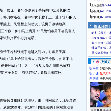
上证指数
(7744
，发现一名40多岁男子手持约40公分长的砍
苏醒吧
(41523)
，将刀横逼在一名中年女子脖子上。受了惊吓的人
贴图吧
(68789)
手腕上。民警想上前劝说，该男子激动地高
搜狐分类 |
喊三个数，你们马上离开！”民警怕该男子会伤害人
家斌和指挥中心打电话。
带手枪和强光手电进入院内，对该男子高
子大喊：“马上给我退出去，我数三个数，如果不退
便开始喊：“1、2……”只见人质左腮部已被割
·
听评书
|
郭德纲
着“不要激动，有话好说”，并暂退出院外。
·
听小说
|
鬼吹灯1
·
共享区
|
手机病
等领导相继赶到现场。由于时间紧迫，现场过道
。从警20多年、有16年刑警经验的丁家斌主动请
揭田壮壮徐帆