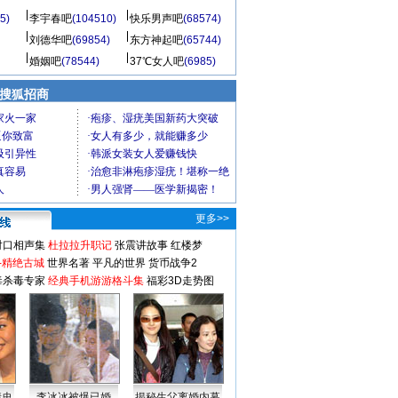
5)
李宇春吧
(104510)
快乐男声吧
(68574)
刘德华吧
(69854)
东方神起吧
(65744)
婚姻吧
(78544)
37℃女人吧
(6985)
 搜狐招商
更多>>
对口相声集
杜拉拉升职记
张震讲故事
红楼梦
-精绝古城
世界名著
平凡的世界
货币战争2
毒杀毒专家
经典手机游游格斗集
福彩3D走势图
情史
李冰冰被爆已婚
揭秘生父离婚内幕