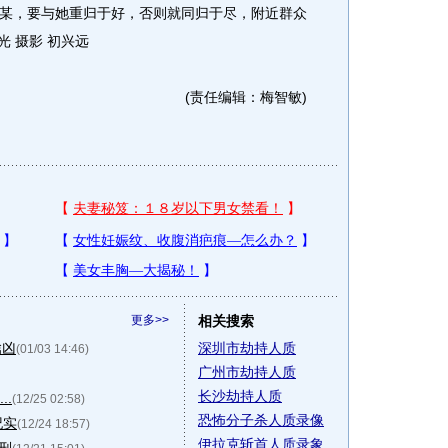
某，要与她重归于好，否则就同归于尽，附近群众
光 摄影 初兴远
(责任编辑：梅智敏)
更多>>
相关搜索
擒凶
深圳市劫持人质
(01/03 14:46)
广州市劫持人质
长沙劫持人质
..
(12/25 02:58)
恐怖分子杀人质录像
纪实
(12/24 18:57)
伊拉克斩首人质录象