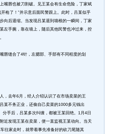
上嘴唇也被刀割破。见王某会有生命危险，丁家斌
就开枪了！”并示意后面民警跟上。此时，吕某似乎
步向后退缩。当发现吕某退到墙根的一瞬间，丁家
某左手腕，靠在墙上，随后其他民警也冲过来，控
。
唇缝合了4针，左腮部、手部有不同程度的划
，去年6月，经人介绍认识了在市场卖菜的王
吕某不务正业，还偷自己卖菜的1000多元钱出
手。分手后，吕某多次纠缠，都被王某回绝。1月4日
附近发现王某在卖菜，便一直监视王某动向。当天
推车往家走时，就带着事先准备好的砍刀尾随其