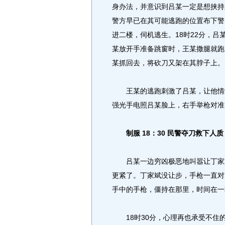
身办法，并意识到吕某一定是想挟持
警方早已在其可能逃跑的位置布下警
进二楼，伺机逃生。18时22分，
某放开手准备跳窗时，王某撒腿就跑
某抓回去，将砍刀又架在其脖子上。
王某的逃跑刺激了吕某，让他情绪
强光手电照吕某脸上，右手举枪对准
制服 18：30 民警夺刀救下人质
吕某一边穷凶极恶地叫嚣让丁家斌
更紧了。丁家斌没让步，手枪一直对
手中的手枪，僵持在那里，时间在一
18时30分，心理再也承受不住