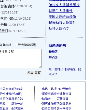
刑
(12/21 15:01)
伊拉克人质斩首图片
称曾被骗财
(12/20 08:34)
别斯兰人质事件
师
(12/04 15:31)
美国人质斩首录像
落网(图)
(11/10 05:02)
秘鲁劫持人质事件
案告破
(11/09 17:46)
劫持人质论文
馆毒打
(07/17 18:22)
隐藏地址
设为辩论话题
我来说两句
精华区
辩论区
唯一能打出【范特西】的
输入法！