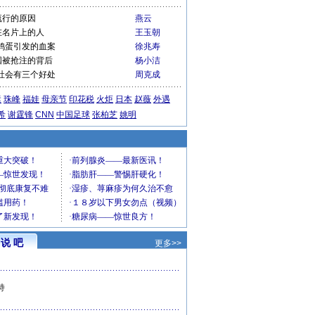
流行的原因
燕云
在名片上的人
王玉朝
鸡蛋引发的血案
徐兆寿
国被抢注的背后
杨小洁
社会有三个好处
周克成
运
珠峰
福娃
母亲节
印花税
火炬
日本
赵薇
外遇
希
谢霆锋
CNN
中国足球
张柏芝
姚明
说 吧
更多>>
持