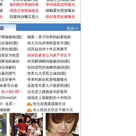
孕
·
揭刘晓庆离婚内幕
·
李幼斌新恋情曝光
婚
·
周迅王艳婆媳相见
·
陆毅爱女照首曝光
折
·
刘嘉玲自曝正造人
·
陈好新男友被曝光
 后
更多>>
喂猕猴桃(图)
·
独家：章子怡带妈妈看电影
好身材(图)
·
佟大为马伊琍再度牵手(图)
秀性感(图)
·
倪萍赵忠祥十年后再携手
服装皆为租赁
·
刘涛富豪老公为家产求生子
颜乘地铁被拍
·
舒淇醉酒瞬间惨被抓拍(图)
做活体解剖
·
实拍漂亮的地摊西施(组图)
的暴烈脾气
·
世界九大罪恶之城(组图)
遇灵异事件
·
李孝利新欢私密视频曝光
成命案导火索
·
孟庭苇可爱儿子最新照(图)
：加入我们吧！
·
点击进入搜狐娱乐影视库
howGirl
·
游戏史上最般配的十对情侣
2》送票！
·
张元首透露戒毒生活
湘胎教
·
令人惊叹太空步下楼方式