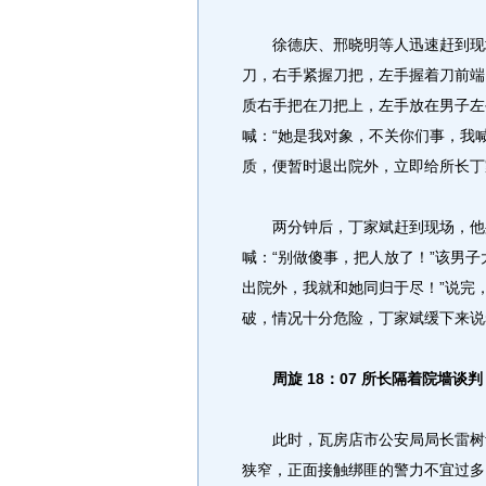
徐德庆、邢晓明等人迅速赶到现场
刀，右手紧握刀把，左手握着刀前端
质右手把在刀把上，左手放在男子左
喊：“她是我对象，不关你们事，我
质，便暂时退出院外，立即给所长丁
两分钟后，丁家斌赶到现场，他身
喊：“别做傻事，把人放了！”该男
出院外，我就和她同归于尽！”说完，
破，情况十分危险，丁家斌缓下来说
周旋 18：07 所长隔着院墙谈判
此时，瓦房店市公安局局长雷树青
狭窄，正面接触绑匪的警力不宜过多