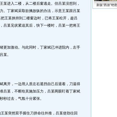
王某进入二楼，从二楼后窗逃走。但吕某没想到，
新版“西游”绝
力。丁家斌采取欲擒故纵的办法，示意王某跟吕某
吕某把王某挟持到二楼窗边时，已将王某松开，趁吕
，吕某见状紧追其后，快下一楼时，吕某一把将王
更加激动。与此同时，丁家斌已冲进院内，左手
吕某。
离开，一边用人质左右遮挡自己后退着，刀逼得
准吕某，不断给其施加压力，吕某两眼盯着丁家斌
秒秒过去，气氛十分紧张。
的王某突然双手握住刀拼命往外推，吕某使劲往回