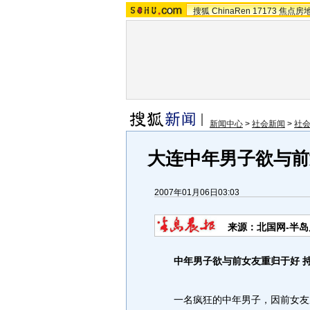
搜狐
ChinaRen
17173
焦点房
新闻中心
>
社会新闻
>
社
大连中年男子欲与前
2007年01月06日03:03
来源：北国网-半岛
中年男子欲与前女友重归于好 持
一名疯狂的中年男子，因前女友屡