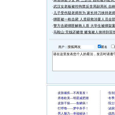
·
杀害绑架少女 两“三进宫”凶犯被判处死
·
武汉女老板被控拘禁反贪局副局长 自
·
儿子受伤疑老师所为 家长持刀挟持老
·
绑匪被一枪击毙 人质获救涉案人员全部
·
警方击毙绑匪解救人质 大学生被绑架
·
马鞍山:无钱还赌债 赌鬼被人挟持到宾
用户：
匿名