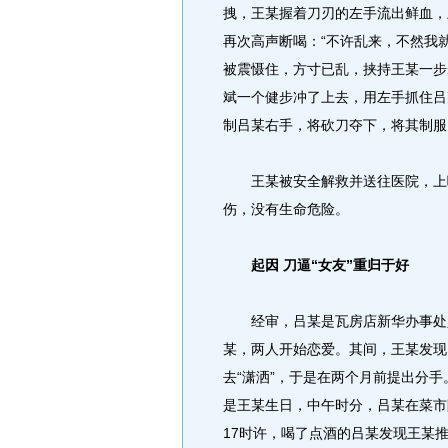
拽，王某握着刀刃的左手流出鲜血，
再次高声断喝：“不许乱来，不然我
被震慑住，方寸已乱，挟持王某一步
斌一个健步冲了上去，用左手抓住吕
制吕某右手，将砍刀夺下，将其制服
王某被安全解救并送往医院，上嘴
伤，没有生命危险。
起因 刀逼“女友”重归于好
经审，吕某是瓦房店新华办事处人
某，两人开始恋爱。其间，王某发现
去“潇洒”，于是在两个月前提出分
是王某生日，中午时分，吕某在菜市
17时许，喝了点酒的吕某发现王某