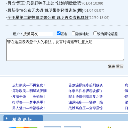
·
再当“票王”只是赶鸭子上架 “让姚明歇歇吧”
(01/04 10:09)
·
最新伤情公布无大碍 姚明带伤轻微训练(图)
(01/04 09:07)
·
全明星第二轮投票结果公布 姚明再次傲视群雄
(12/30 13:06)
用户：
匿名
隐藏地址
设为辩论话题
精 彩 论 坛