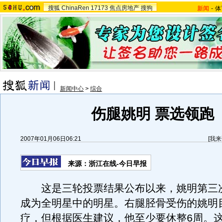
搜狐
ChinaRen
17173
焦点房地产
搜狗
新闻
-
体
新闻中心
>
综合
伤腿姚明 票选领跑
2007年01月06日06:21
[
我来
来源：浙江在线-今日早报
这是三轮投票结果公布以来，姚明第三
成为全明星中的明星。右腿胫骨受伤的姚明
疗，但根据医生建议，他至少要休整6周。