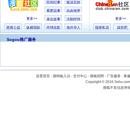
民间纪事
狐说百姓
看图说事
自由地带
更多>>
更多>>
身边故事
法制经纬
慈善公益
纵横国际
环球掠影
海外华人
隐密私语
搞笑吧
Sogou推广服务
设置首页
-
搜狗输入法
-
支付中心
-
搜狐招聘
-
广告服务
-
客
Copyright
©
2016 Sohu.com 
搜狐不良信息举