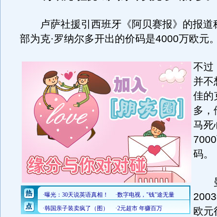
卢萨社援引西班牙《阿贝赛报》的报道
部为克·罗纳尔多开出的价码是4000万欧元
不过
并不
佳的
多，
马死
70
码。
曼
200
欧元