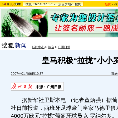
搜狐
ChinaRen
17173
焦点房地产
搜狗
新闻
-
体
新闻中心
>
综合
>
广州日报
皇马积极“拉拢”小小
2007年01月06日10:37
[
我来
来源：广州日报
据新华社里斯本电 （记者童炳强）据葡
社日前报道，西班牙足球豪门皇家马德里俱
4000万欧元“拉拢”葡萄牙球员克·罗纳尔多。