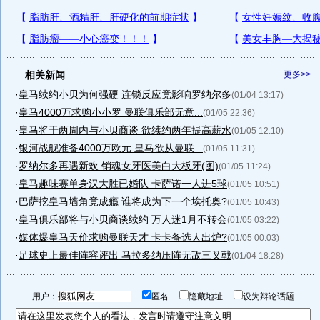
相关新闻
更多>>
·
皇马续约小贝为何强硬 连锁反应竟影响罗纳尔多
(01/04 13:17)
·
皇马4000万求购小小罗 曼联俱乐部无意...
(01/05 22:36)
·
皇马将于两周内与小贝商谈 欲续约两年提高薪水
(01/05 12:10)
·
银河战舰准备4000万欧元 皇马欲从曼联...
(01/05 11:31)
·
罗纳尔多再遇新欢 销魂女牙医美白大板牙(图)
(01/05 11:24)
·
皇马趣味赛单身汉大胜已婚队 卡萨诺一人进5球
(01/05 10:51)
·
巴萨挖皇马墙角竟成瘾 谁将成为下一个埃托奥?
(01/05 10:43)
·
皇马俱乐部将与小贝商谈续约 万人迷1月不转会
(01/05 03:22)
·
媒体爆皇马天价求购曼联天才 卡卡备选人出炉?
(01/05 00:03)
·
足球史上最佳阵容评出 马拉多纳压阵无敌三叉戟
(01/04 18:28)
用户：
匿名
隐藏地址
设为辩论话题