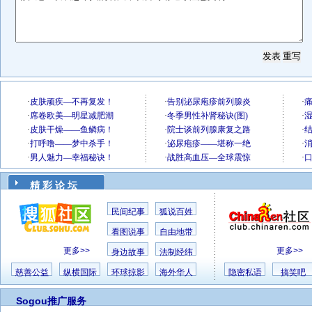
精 彩 论 坛
民间纪事
狐说百姓
看图说事
自由地带
更多>>
更多>>
身边故事
法制经纬
慈善公益
纵横国际
环球掠影
海外华人
隐密私语
搞笑吧
Sogou推广服务