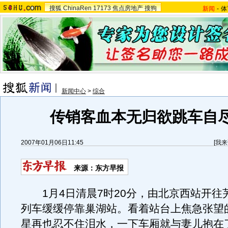
搜狐
ChinaRen
17173
焦点房地产
搜狗
新闻
-
体
新闻中心
>
综合
传销客血本无归欲跳车自
2007年01月06日11:45
[
我来
来源：东方早报
1月4日清晨7时20分，由北京西站开往芜
列车缓缓停靠巢湖站。看着站台上焦急张望
星再也忍不住泪水，一下车厢就与妻儿抱在