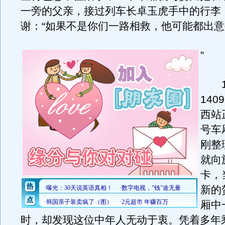
一旁的父亲，接过列车长卓玉虎手中的行李
谢：“如果不是你们一路相救，他可能都出
”
1
14
西站
号车
刚整
就向
卡，
新的
厢中
时，却发现这位中年人无动于衷。凭着多年