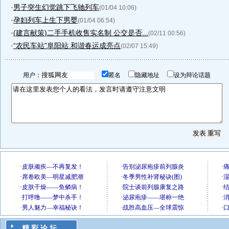
·
男子突生幻觉跳下飞驰列车
(01/04 10:06)
·
孕妇列车上生下男婴
(01/04 06:54)
·
(建言献策)二手手机收售实名制 公交是否...
(02/11 00:56)
·
“农民车站”阜阳站 和谐春运成亮点
(02/07 15:49)
用户：
匿名
隐藏地址
设为辩论话题
精 彩 论 坛