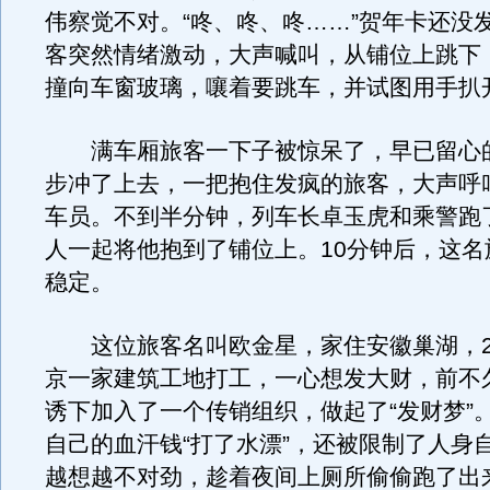
伟察觉不对。“咚、咚、咚……”贺年卡还没
客突然情绪激动，大声喊叫，从铺位上跳下
撞向车窗玻璃，嚷着要跳车，并试图用手扒
满车厢旅客一下子被惊呆了，早已留心
步冲了上去，一把抱住发疯的旅客，大声呼
车员。不到半分钟，列车长卓玉虎和乘警跑
人一起将他抱到了铺位上。10分钟后，这名
稳定。
这位旅客名叫欧金星，家住安徽巢湖，20
京一家建筑工地打工，一心想发大财，前不
诱下加入了一个传销组织，做起了“发财梦”
自己的血汗钱“打了水漂”，还被限制了人身
越想越不对劲，趁着夜间上厕所偷偷跑了出