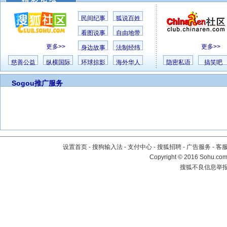
民间纪事
狐说百姓
看图说事
自由地带
更多>>
更多>>
身边故事
法制经纬
慈善公益
纵横国际
环球掠影
海外华人
隐密私语
搞笑吧
Sogou推广服务
设置首页
-
搜狗输入法
-
支付中心
-
搜狐招聘
-
广告服务
-
客
Copyright
©
2016 Sohu.com 
搜狐不良信息举