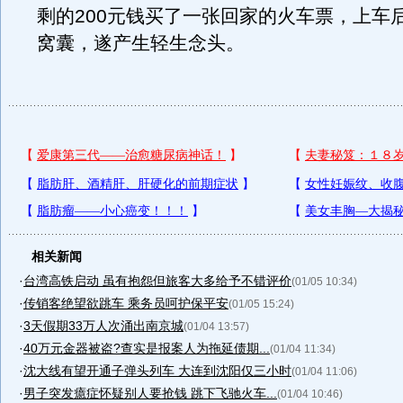
剩的200元钱买了一张回家的火车票，上车
窝囊，遂产生轻生念头。
相关新闻
·
台湾高铁启动 虽有抱怨但旅客大多给予不错评价
(01/05 10:34)
·
传销客绝望欲跳车 乘务员呵护保平安
(01/05 15:24)
·
3天假期33万人次涌出南京城
(01/04 13:57)
·
40万元金器被盗?查实是报案人为拖延债期...
(01/04 11:34)
·
沈大线有望开通子弹头列车 大连到沈阳仅三小时
(01/04 11:06)
·
男子突发癔症怀疑别人要抢钱 跳下飞驰火车...
(01/04 10:46)