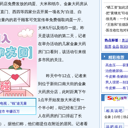
药店免费发放的鸡蛋、大米和纸巾。金象大药房从
·
“晒工资”如此
西直门、西四等四家分店开展一项名为“白送、白
·
把“黄继光”印
·
徐兆寿：一个
数量内的若干顾客可凭宣传单免费领取鸡蛋一斤、
·
“王致和”在德
大米5斤以及纸巾一提。
昨
·
医生收红包对
天是该活动的第二天，记者
热点标签：
奥
在举办活动的几家金象大药
股票
金晶
陈冠
房门口看到，该活动引来很
精彩推荐
多市民的关注。
昨天中午12点，记者来
到位于新街口南大街的金象
大药房分店，此时距离下午
1点半开始发放大米还有一
个半小时，却已经有三四十
相 关 说 吧
人在药房的门口排起了长
金象
|
白给
|
徐
）。据他们称，他们都是住在附近的居民。记者看
说 吧 排 行