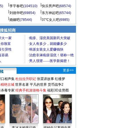
5)
李宇春吧
(104510)
快乐男声吧
(68574)
刘德华吧
(69854)
东方神起吧
(65744)
婚姻吧
(78544)
37℃女人吧
(6985)
 搜狐招商
更多>>
对口相声集
杜拉拉升职记
张震讲故事
红楼梦
-精绝古城
世界名著
平凡的世界
货币战争2
毒杀毒专家
经典手机游游格斗集
福彩3D走势图
情史
李冰冰被爆已婚
揭秘生父离婚内幕