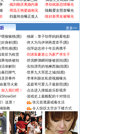
孕
·
揭刘晓庆离婚内幕
·
李幼斌新恋情曝光
婚
·
周迅王艳婆媳相见
·
陆毅爱女照首曝光
折
·
刘嘉玲自曝正造人
·
陈好新男友被曝光
 后
更多>>
喂猕猴桃(图)
·
独家：章子怡带妈妈看电影
好身材(图)
·
佟大为马伊琍再度牵手(图)
秀性感(图)
·
倪萍赵忠祥十年后再携手
服装皆为租赁
·
刘涛富豪老公为家产求生子
颜乘地铁被拍
·
舒淇醉酒瞬间惨被抓拍(图)
做活体解剖
·
实拍漂亮的地摊西施(组图)
的暴烈脾气
·
世界九大罪恶之城(组图)
遇灵异事件
·
李孝利新欢私密视频曝光
成命案导火索
·
孟庭苇可爱儿子最新照(图)
：加入我们吧！
·
点击进入搜狐娱乐影视库
howGirl
·
游戏史上最般配的十对情侣
2》送票！
·
张元首透露戒毒生活
湘胎教
·
令人惊叹太空步下楼方式