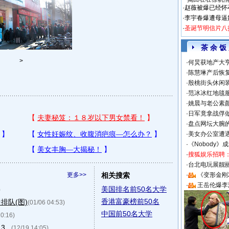
·
赵薇被爆已经怀
·
李宇春爆遭母逼
·
圣诞节明信片八
茶 余 饭
>
·
何炅获地产大亨
·
陈慧琳产后恢复
·
殷桃街头休闲装
·
范冰冰红地毯
·
姚晨与老公素
·
日军竟拿战俘
·
盘点网坛大腕
·
美女办公室遭
·
《Nobody》
·
搜狐娱乐招聘
·
台北电玩展靓丽S
更多>>
相关搜索
·
《变形金刚
·
王岳伦爆李
美国排名前50名大学
)
香港富豪榜前50名
排队(图)
(01/06 04:53)
中国前50名大学
20:16)
..
(12/19 14:05)