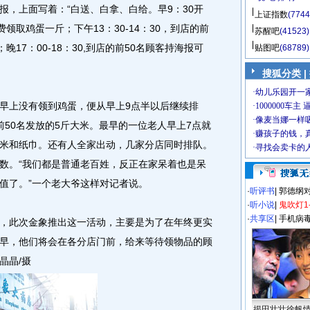
报，上面写着：“白送、白拿、白给。早9：30开
上证指数
(7744
领取鸡蛋一斤；下午13：30-14：30，到店的前
苏醒吧
(41523)
17：00-18：30,到店的前50名顾客持海报可
贴图吧
(68789)
搜狐分类 |
上没有领到鸡蛋，便从早上9点半以后继续排
前50名发放的5斤大米。最早的一位老人早上7点就
米和纸巾。还有人全家出动，几家分店同时排队。
数。“我们都是普通老百姓，反正在家呆着也是呆
值了。”一个老大爷这样对记者说。
·
听评书
|
郭德纲
·
听小说
|
鬼吹灯1
·
共享区
|
手机病
此次金象推出这一活动，主要是为了在年终更实
早，他们将会在各分店门前，给来等待领物品的顾
晶晶/摄
揭田壮壮徐帆