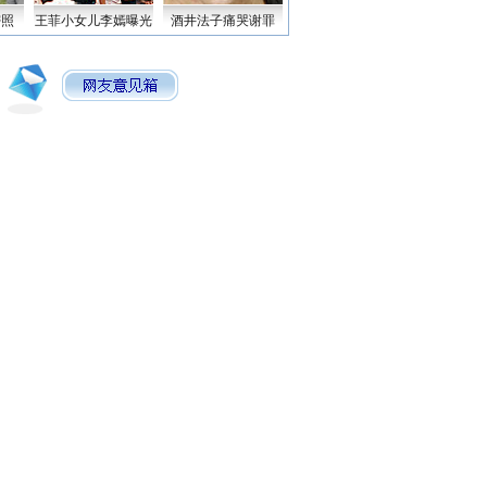
密照
王菲小女儿李嫣曝光
酒井法子痛哭谢罪