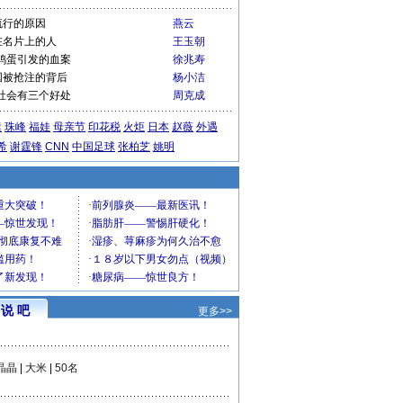
流行的原因
燕云
在名片上的人
王玉朝
鸡蛋引发的血案
徐兆寿
国被抢注的背后
杨小洁
社会有三个好处
周克成
运
珠峰
福娃
母亲节
印花税
火炬
日本
赵薇
外遇
希
谢霆锋
CNN
中国足球
张柏芝
姚明
说 吧
更多>>
晶晶
|
大米
|
50名