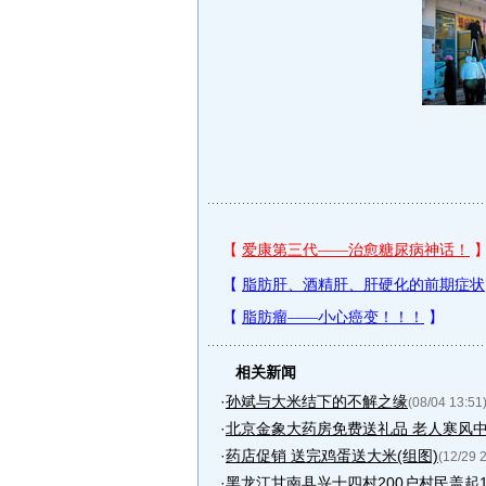
相关新闻
·
孙斌与大米结下的不解之缘
(08/04 13:51
·
北京金象大药房免费送礼品 老人寒风中
·
药店促销 送完鸡蛋送大米(组图)
(12/29 
·
黑龙江甘南县兴十四村200户村民盖起13.