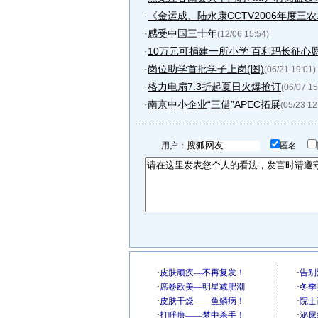
·
《金运成、陆永康CCTV2006年度三农..
·
感受中国三十年
(12/06 15:54)
·
10万元可捐建一所小学 百利玛长征心愿之
·
岗位助学首批学子上岗(图)
(06/21 19:01)
·
格力电扇7.3折起夏日火爆抢订
(06/07 15
·
南京中小企业“三借”APEC拓展
(05/23 12
用户：
匿名