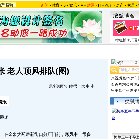
地产
搜狗
新闻
-
体育
-
S
-
娱乐
-
V
-
财经
-
IT
-
汽车
-
房产
-
家居
-
搜狐博客玩弄
新
 老人顶风排队(图)
央视质疑29岁市
石首网站被黑
篡
[
我来说两句
] [字号：
大
中
小
]
宋美龄牛奶洗澡
晨报
捧场
在金象大药房新街口分店门前，寒风中，很多上
梅婷五年不孕