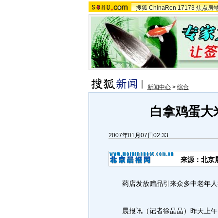
搜狐
ChinaRen
17173
焦点房
新闻中心
>
综合
白拿鸡蛋大米
2007年01月07日02:33
来源：北京
药店发放赠品引来众多中老年人
晨报讯（记者徐晶晶）昨天上午，