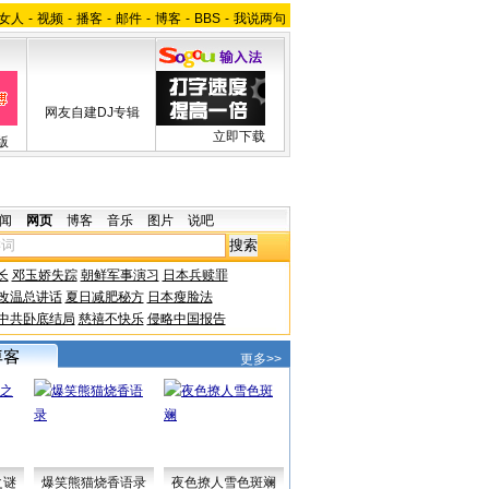
女人
-
视频
-
播客
-
邮件
-
博客
-
BBS
-
我说两句
网友自建DJ专辑
立即下载
版
闻
网页
博客
音乐
图片
说吧
长
邓玉娇失踪
朝鲜军事演习
日本兵赎罪
改温总讲话
夏日减肥秘方
日本瘦脸法
中共卧底结局
慈禧不快乐
侵略中国报告
更多>>
之谜
爆笑熊猫烧香语录
夜色撩人雪色斑斓