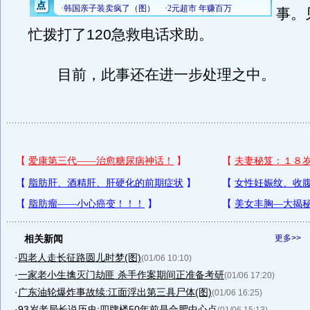
事。
忙拨打了120急救电话求助。
目前，此事还在进一步处理之中。
相关新闻
更多>>
·
四老人走长征路圆儿时梦(图)
(01/06 10:10)
·
一家老小生擒灭门劫匪 杀手作案期间正准备考研
(01/06 17:20)
·
广东油轮爆炸事故续:江面浮出第三具尸体(图)
(01/06 16:25)
·
93岁老局长说历史:四牌楼50年前是合肥中心点