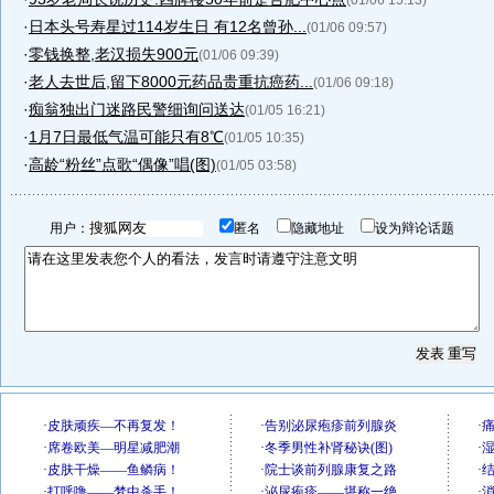
(01/06 15:13)
·
日本头号寿星过114岁生日 有12名曾孙...
(01/06 09:57)
·
零钱换整,老汉损失900元
(01/06 09:39)
·
老人去世后,留下8000元药品贵重抗癌药...
(01/06 09:18)
·
痴翁独出门迷路民警细询问送达
(01/05 16:21)
·
1月7日最低气温可能只有8℃
(01/05 10:35)
·
高龄“粉丝”点歌“偶像”唱(图)
(01/05 03:58)
用户：
匿名
隐藏地址
设为辩论话题