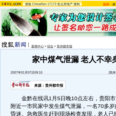
搜狐
ChinaRen
17173
焦点房地产
搜狗
新闻
-
体
新闻中心
>
综合
>
贵州都市报
家中煤气泄漏 老人不幸
2007年01月07日09:10
[
我来
来源：贵州都市报
金黔在线讯1月5日晚10点左右，贵阳市
附近一市民家中发生煤气泄漏，一名70多岁
昏迷。急救医生赶到现场检查发现，老人已