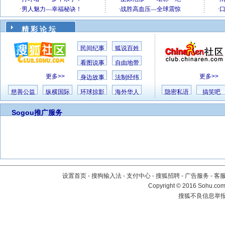
精 彩 论 坛
民间纪事
狐说百姓
看图说事
自由地带
更多>>
更多>>
身边故事
法制经纬
慈善公益
纵横国际
环球掠影
海外华人
隐密私语
搞笑吧
Sogou推广服务
设置首页
-
搜狗输入法
-
支付中心
-
搜狐招聘
-
广告服务
-
客
Copyright
©
2016 Sohu.com 
搜狐不良信息举