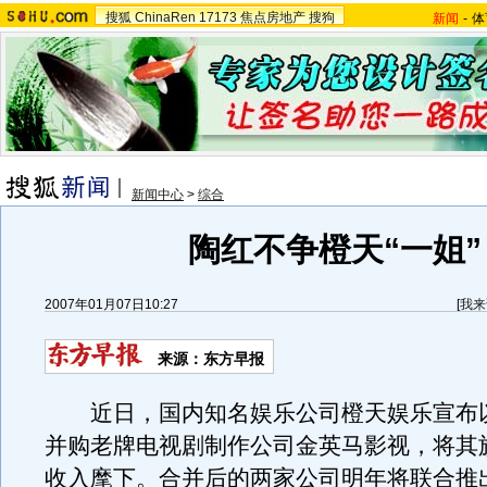
搜狐
ChinaRen
17173
焦点房地产
搜狗
新闻
-
体
新闻中心
>
综合
陶红不争橙天“一姐”
2007年01月07日10:27
[
我来
来源：东方早报
近日，国内知名娱乐公司橙天娱乐宣布
并购老牌电视剧制作公司金英马影视，将其
收入麾下。合并后的两家公司明年将联合推出