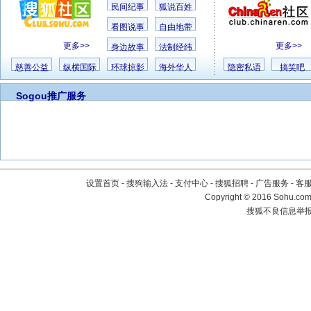
民间纪事
狐说百姓
看图说事
自由地带
更多>>
更多>>
身边故事
法制经纬
慈善公益
纵横国际
环球掠影
海外华人
隐密私语
搞笑吧
Sogou推广服务
设置首页
-
搜狗输入法
-
支付中心
-
搜狐招聘
-
广告服务
-
客
Copyright
©
2016 Sohu.com 
搜狐不良信息举