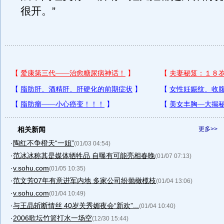
很开。”
相关新闻
更多>>
·
陶红不争橙天“一姐”
(01/03 04:54)
·
范冰冰称其是媒体牺牲品 自曝有可能亮相春晚
(01/07 07:13)
·
v.sohu.com
(01/05 10:35)
·
范文芳07年有意进军内地 多家公司纷抛橄榄枝
(01/04 13:06)
·
v.sohu.com
(01/04 10:49)
·
与王晶斩断情丝 40岁关秀媚夜会“新欢”...
(01/04 10:40)
·
2006歌坛竹篮打水一场空
(12/30 15:44)