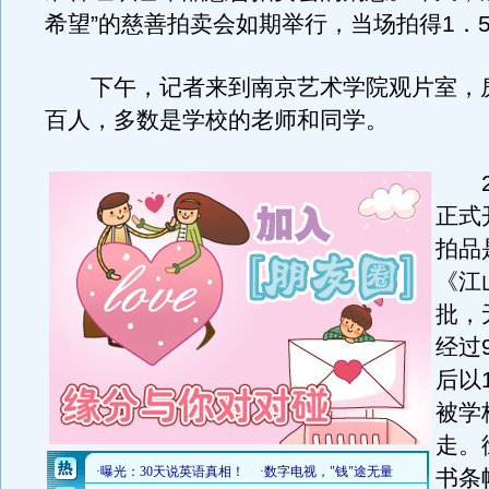
希望”的慈善拍卖会如期举行，当场拍得1．
下午，记者来到南京艺术学院观片室，
百人，多数是学校的老师和同学。
2
正式
拍品
《江
批，
经过
后以
被学
走。
书条