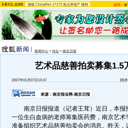
搜狐
ChinaRen
17173
焦点房地产
搜狗
新闻
-
体
新闻中心
>
综合
>
南京日报
艺术品慈善拍卖募集1.5
2007年01月07日10:47
[
我来
来源：南京报业网-南京日报
南京日报报道（记者王茸）近日，本报
一位生白血病的老师筹集医药费，南京艺术
准备组织艺术品慈善拍卖会的消息。昨天，