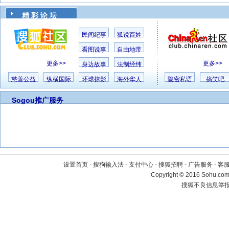
精 彩 论 坛
民间纪事
狐说百姓
看图说事
自由地带
更多>>
更多>>
身边故事
法制经纬
慈善公益
纵横国际
环球掠影
海外华人
隐密私语
搞笑吧
Sogou推广服务
设置首页
-
搜狗输入法
-
支付中心
-
搜狐招聘
-
广告服务
-
客
Copyright
©
2016 Sohu.com 
搜狐不良信息举