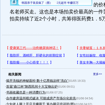
的价
名老师买走。这也是本场拍卖价最高的一件
拍卖持续了近2个小时，共筹得医药费1．5
相关新闻
更多>>
·
揭开洗钱的神秘面纱:数十亿黑钱这样“洗白”
(01/05 19:33)
·
首届“曲江杯”陕西民间十大宝物出炉
(01/06 09:01)
·
书画收藏也是一种消费行为
(01/06 07:25)
·
合作建房温州模式破冰 可能成房产市场分化前兆
(01/06 04:54)
·
六旬老人网上开店月赚两千 筹办网店培训班(图)
(01/06 04:07)