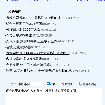
相关新闻
·
携程公司发布2006“最热门旅游目的地”
(01/04 12:23)
·
明年出境游目的地增五国
(01/05 15:34)
·
06年出境达3200万人次
(01/05 13:26)
·
春节出境游报价出炉
(01/05 05:55)
·
人气海南:旅游加赛事 三亚吸引世界
(01/04 11:29)
·
省城元旦旅游“温
(01/04 10:45)
·
携程网评选2006年国内十大最热门旅游目...
(01/04 07:43)
·
内地游客出境游首选香港
(01/03 10:04)
·
专家支招:热门目的地出游巧算计
(12/31 10:24)
·
调查:九寨沟和法国是“十一”最热门出游目的地
(09/13 09:17)
用户：
匿名
隐藏地址
设为辩论话题