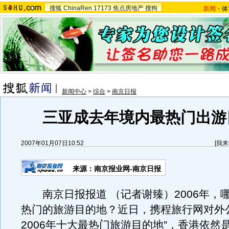
搜狐
ChinaRen
17173
焦点房地产
搜狗
新闻
-
体
新闻中心
>
综合
>
南京日报
三亚成去年境内最热门出游
2007年01月07日10:52
[
我来
来源：南京报业网-南京日报
南京日报报道 （记者谢臻）2006年，
热门的旅游目的地？近日，携程旅行网对外
2006年十大最热门旅游目的地”，香港依然