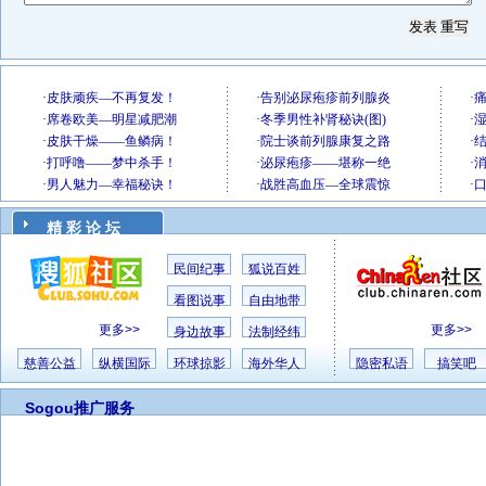
精 彩 论 坛
民间纪事
狐说百姓
看图说事
自由地带
更多>>
更多>>
身边故事
法制经纬
慈善公益
纵横国际
环球掠影
海外华人
隐密私语
搞笑吧
Sogou推广服务