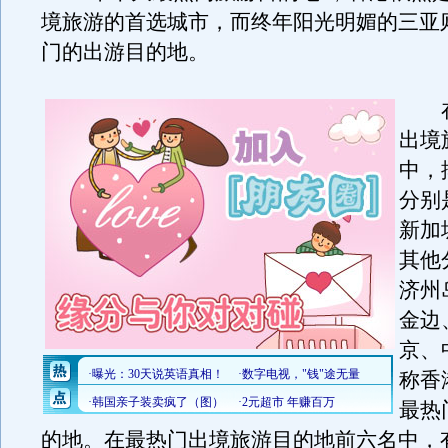
境旅游的首选城市，而终年阳光明媚的三亚
门的出游目的地。
在
出境
中，
分别
新加
其他
济州
金边
京、
称香
最热
的地。在最热门出境旅游目的地前六名中，