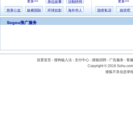
更多>>
更多>>
身边故事
法制经纬
慈善公益
纵横国际
环球掠影
海外华人
隐密私语
搞笑吧
Sogou推广服务
设置首页
-
搜狗输入法
-
支付中心
-
搜狐招聘
-
广告服务
-
客
Copyright
©
2016 Sohu.com 
搜狐不良信息举