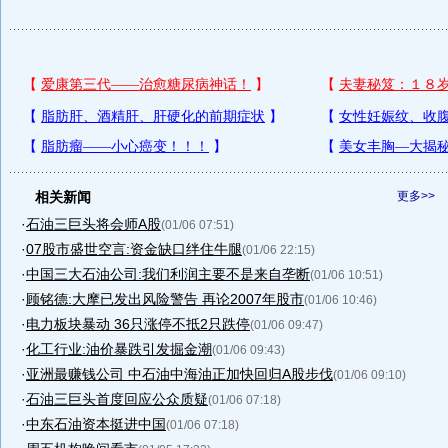
相关新闻
更多>>
·
石油三巨头将会师A股
(01/06 07:51)
·
07股市盛世空言:资金缺口绊住牛腿
(01/06 22:15)
·
中国三大石油公司:我们利润主要不是来自垄断
(01/06 10:51)
·
顾铭德:大摩已发出风险警告 再论2007年股市
(01/06 10:46)
·
电力板块暴动 36只涨停不抵2只跌停
(01/06 09:47)
·
化工行业:油价暴跌引发掘金潮
(01/06 09:43)
·
亚洲最赚钱公司 中石油中海油正加快回归A股步伐
(01/06 09:10)
·
石油三巨头首度回应公众质疑
(01/06 07:18)
·
中东石油资本挺进中国
(01/06 07:18)