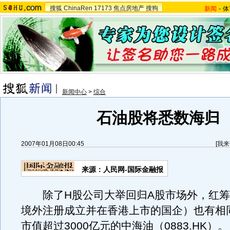
搜狐
ChinaRen
17173
焦点房地产
搜狗
新闻
-
体
新闻中心
>
综合
石油股将悉数海归
2007年01月08日00:45
[
我来
来源：人民网-国际金融报
除了H股公司大举回归A股市场外，红筹
境外注册成立并在香港上市的国企）也有相
市值超过3000亿元的中海油（0883.HK）