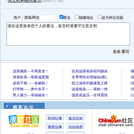
·
周五机构晚间看市
(01/05 17:32)
用户：
匿名
隐藏地址
设为辩论话题
精 彩 论 坛
民间纪事
狐说百姓
看图说事
自由地带