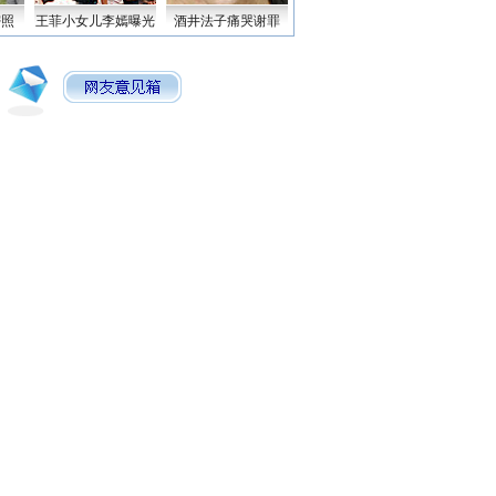
密照
王菲小女儿李嫣曝光
酒井法子痛哭谢罪