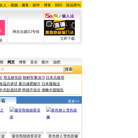
女人
-
视频
-
播客
-
邮件
-
博客
-
BBS
-
我说两句
网友自建DJ专辑
立即下载
版
闻
网页
博客
音乐
图片
说吧
长
邓玉娇失踪
朝鲜军事演习
日本兵赎罪
改温总讲话
夏日减肥秘方
日本瘦脸法
中共卧底结局
慈禧不快乐
侵略中国报告
更多>>
之谜
爆笑熊猫烧香语录
夜色撩人雪色斑斓