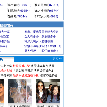
5)
李宇春吧
(104510)
快乐男声吧
(68574)
刘德华吧
(69854)
东方神起吧
(65744)
婚姻吧
(78544)
37℃女人吧
(6985)
 搜狐招商
更多>>
对口相声集
杜拉拉升职记
张震讲故事
红楼梦
-精绝古城
世界名著
平凡的世界
货币战争2
毒杀毒专家
经典手机游游格斗集
福彩3D走势图
情史
李冰冰被爆已婚
揭秘生父离婚内幕