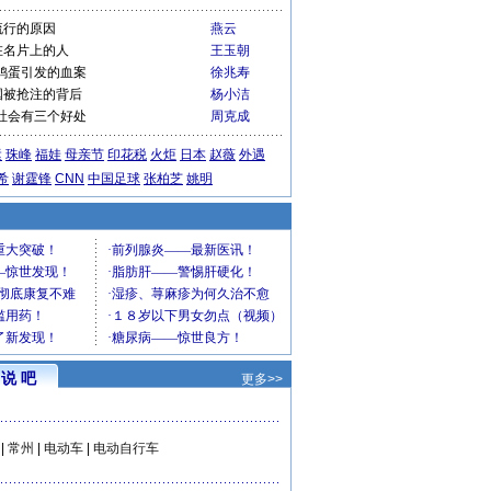
流行的原因
燕云
在名片上的人
王玉朝
鸡蛋引发的血案
徐兆寿
国被抢注的背后
杨小洁
社会有三个好处
周克成
运
珠峰
福娃
母亲节
印花税
火炬
日本
赵薇
外遇
希
谢霆锋
CNN
中国足球
张柏芝
姚明
说 吧
更多>>
|
常州
|
电动车
|
电动自行车