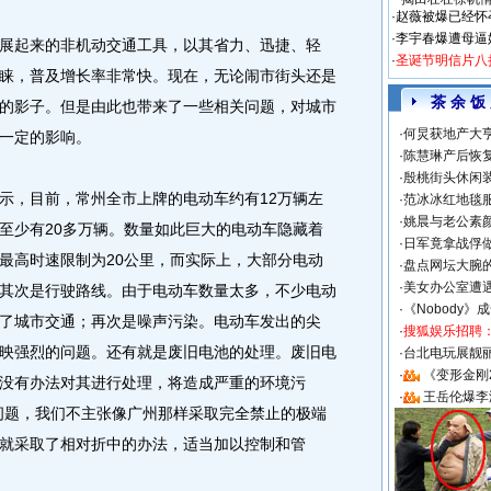
·
赵薇被爆已经怀
·
李宇春爆遭母逼
起来的非机动交通工具，以其省力、迅捷、轻
·
圣诞节明信片八
睐，普及增长率非常快。现在，无论闹市街头还是
茶 余 饭
的影子。但是由此也带来了一些相关问题，对城市
·
何炅获地产大亨
一定的影响。
·
陈慧琳产后恢复
·
殷桃街头休闲装
，目前，常州全市上牌的电动车约有12万辆左
·
范冰冰红地毯
·
姚晨与老公素
至少有20多万辆。数量如此巨大的电动车隐藏着
·
日军竟拿战俘
最高时速限制为20公里，而实际上，大部分电动
·
盘点网坛大腕
·
美女办公室遭
其次是行驶路线。由于电动车数量太多，不少电动
·
《Nobody》
了城市交通；再次是噪声污染。电动车发出的尖
·
搜狐娱乐招聘
映强烈的问题。还有就是废旧电池的处理。废旧电
·
台北电玩展靓丽S
·
《变形金刚
没有办法对其进行处理，将造成严重的环境污
·
王岳伦爆李
问题，我们不主张像广州那样采取完全禁止的极端
就采取了相对折中的办法，适当加以控制和管