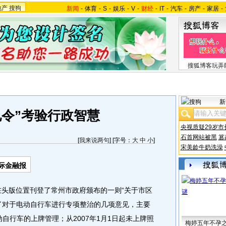
地产
搜狗
新闻
-
体育
-
S
-
娱乐
-
V
-
财经
-
IT
-
汽车
-
房产
-
家居
-
搜狐博客玩弄
新
电令”考验行政智慧
央视质疑29岁市
石首网站被黑
篡
[
我来说两句
] [字号：
大
中
小
]
宋美龄牛奶洗澡
际金融报
头版位置刊登了常州市政府颁布的一则“关于市区
了对于电动自行车进行专项整治的几项意见，主要
动自行车的上牌管理；从2007年1月1日起未上牌照
梅婷五年不孕