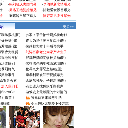
孕
·
揭刘晓庆离婚内幕
·
李幼斌新恋情曝光
婚
·
周迅王艳婆媳相见
·
陆毅爱女照首曝光
折
·
刘嘉玲自曝正造人
·
陈好新男友被曝光
 后
更多>>
喂猕猴桃(图)
·
独家：章子怡带妈妈看电影
好身材(图)
·
佟大为马伊琍再度牵手(图)
秀性感(图)
·
倪萍赵忠祥十年后再携手
服装皆为租赁
·
刘涛富豪老公为家产求生子
颜乘地铁被拍
·
舒淇醉酒瞬间惨被抓拍(图)
做活体解剖
·
实拍漂亮的地摊西施(组图)
的暴烈脾气
·
世界九大罪恶之城(组图)
遇灵异事件
·
李孝利新欢私密视频曝光
成命案导火索
·
孟庭苇可爱儿子最新照(图)
：加入我们吧！
·
点击进入搜狐娱乐影视库
howGirl
·
游戏史上最般配的十对情侣
2》送票！
·
张元首透露戒毒生活
湘胎教
·
令人惊叹太空步下楼方式