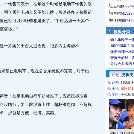
。一销售商表示，往年这个时候是电动车销售的淡
上证指数
(7744
扩大，明年买的电动车又不能上牌，所以很多人都提前
苏醒吧
(41523)
量已经可以和旺季相媲美了。“平时店里一天卖个
贴图吧
(68789)
至更多。”
搜狐分类 |
一方案的出台太过仓促，很多方面考虑不
果禁止电动车，现在公交系统也不完善，对于出
·
听评书
|
郭德纲
·
听小说
|
鬼吹灯1
·
共享区
|
手机病
音：如果电动自行车超标准了，应该按标准查
路没路行，要上牌没得上牌，超标准也扣，不超标
单，那就是方便、经济、实惠。
揭田壮壮徐帆