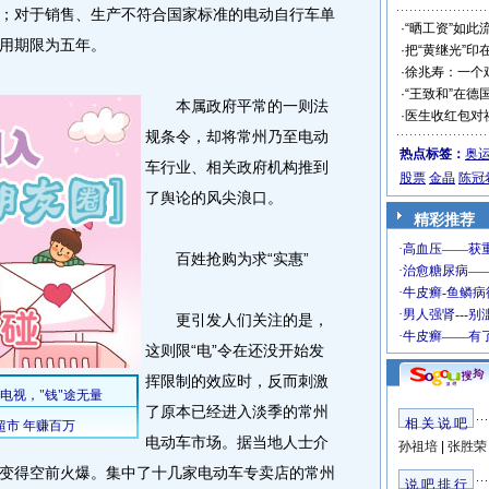
；对于销售、生产不符合国家标准的电动自行车单
·
“晒工资”如此
用期限为五年。
·
把“黄继光”印
·
徐兆寿：一个
·
“王致和”在德
本属政府平常的一则法
·
医生收红包对
规条令，却将常州乃至电动
热点标签：
奥
车行业、相关政府机构推到
股票
金晶
陈冠
了舆论的风尖浪口。
精彩推荐
百姓抢购为求“实惠”
更引发人们关注的是，
这则限“电”令在还没开始发
挥限制的效应时，反而刺激
了原本已经进入淡季的常州
相 关 说 吧
电动车市场。据当地人士介
孙祖培
|
张胜荣
变得空前火爆。集中了十几家电动车专卖店的常州
说 吧 排 行