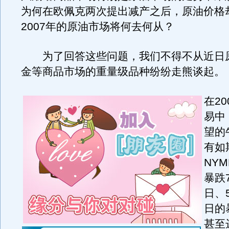
为何在欧佩克两次提出减产之后，原油价格
2007年的原油市场将何去何从？
为了回答这些问题，我们不得不从近日
金等商品市场的重量级品种纷纷走熊谈起。
在2
易中
望的
有如
NY
暴跌7
日、
日的
甚至