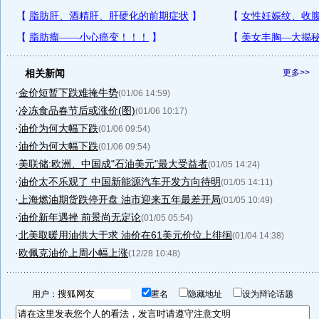
相关新闻
更多>>
·
金价短暂下跌难掩牛势
(01/06 14:59)
·
冷冻食品春节后或涨价(图)
(01/06 10:17)
·
油价为何大幅下跌
(01/06 09:54)
·
油价为何大幅下跌
(01/06 09:54)
·
美联储:欧洲、中国成"石油美元"最大受益者
(01/05 14:24)
·
油价太不乐观了 中国新能源汽车开发方向待明
(01/05 14:11)
·
上海燃油期货跌停开盘 油市迎来五年最差开局
(01/05 10:49)
·
油价新年遇挫 前景尚无定论
(01/05 05:54)
·
北美取暖用油供大于求 油价在61美元价位上徘徊
(01/04 14:38)
·
欧佩克油价上周小幅上涨
(12/28 10:48)
用户：
匿名
隐藏地址
设为辩论话题