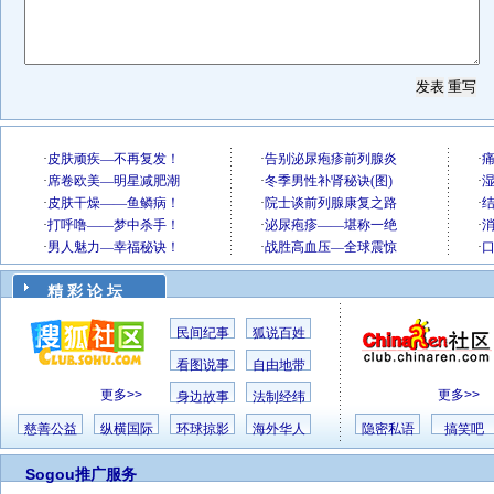
精 彩 论 坛
民间纪事
狐说百姓
看图说事
自由地带
更多>>
更多>>
身边故事
法制经纬
慈善公益
纵横国际
环球掠影
海外华人
隐密私语
搞笑吧
Sogou推广服务