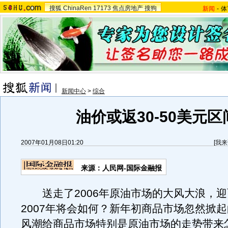
搜狐
ChinaRen
17173
焦点房地产
搜狗
新闻
-
体
新闻中心
>
综合
油价或返30-50美元区
2007年01月08日01:20
[
我来
来源：人民网-国际金融报
送走了2006年原油市场的大风大浪，迎
2007年将会如何？新年初商品市场忽然掀
风潮给商品市场特别是原油市场的走势带来