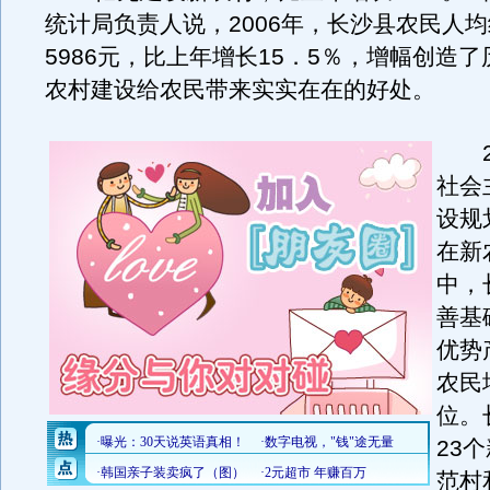
统计局负责人说，2006年，长沙县农民人
5986元，比上年增长15．5％，增幅创造
农村建设给农民带来实实在在的好处。
20
社会
设规
在新
中，
善基
优势
农民
位。
23
范村