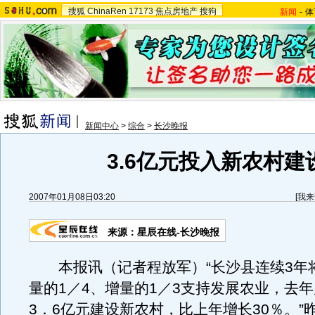
搜狐
ChinaRen
17173
焦点房地产
搜狗
新闻
-
体
新闻中心
>
综合
>
长沙晚报
3.6亿元投入新农村建
2007年01月08日03:20
[
我来
来源：星辰在线-长沙晚报
本报讯（记者程放军）“长沙县连续3年
量的1／4、增量的1／3支持发展农业，去
3．6亿元建设新农村，比上年增长30％。”