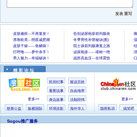
精 彩 论 坛
民间纪事
狐说百姓
看图说事
自由地带
更多>>
更多>>
身边故事
法制经纬
慈善公益
纵横国际
环球掠影
海外华人
隐密私语
搞笑吧
Sogou推广服务