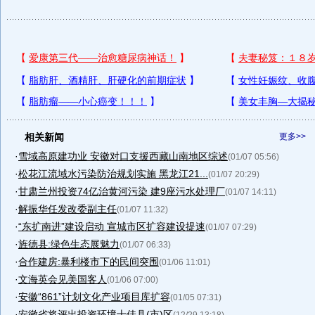
相关新闻
更多>>
·
雪域高原建功业 安徽对口支援西藏山南地区综述
(01/07 05:56)
·
松花江流域水污染防治规划实施 黑龙江21...
(01/07 20:29)
·
甘肃兰州投资74亿治黄河污染 建9座污水处理厂
(01/07 14:11)
·
解振华任发改委副主任
(01/07 11:32)
·
“东扩南进”建设启动 宣城市区扩容建设提速
(01/07 07:29)
·
旌德县:绿色生态展魅力
(01/07 06:33)
·
合作建房:暴利楼市下的民间突围
(01/06 11:01)
·
文海英会见美国客人
(01/06 07:00)
·
安徽“861”计划文化产业项目库扩容
(01/05 07:31)
·
安徽省将评出投资环境十佳县(市)区