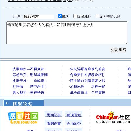
(12/29 13:18)
用户：
匿名
隐藏地址
设为辩论话题
精 彩 论 坛
民间纪事
狐说百姓
看图说事
自由地带