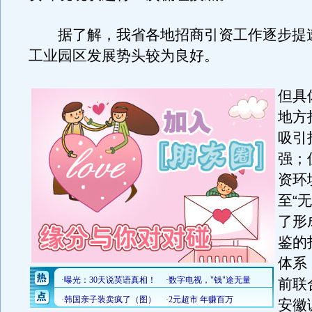
据了解，我省各地招商引资工作逐步提
工业园区发展势头较为良好。
但具
地方
吸引
强；
资环
至“
了形
鉴的
体系
前联
安徽