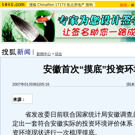
搜狐
ChinaRen
17173
焦点房地产
搜狗
新闻
-
体
新闻中心
>
综合
安徽首次“摸底”投资环
2007年01月08日05:16
[
我来
来源：
省发改委日前联合国家统计局安徽调查
定出一套符合安徽实际的投资环境评价体系
资环境现状进行一次梳理摸底。