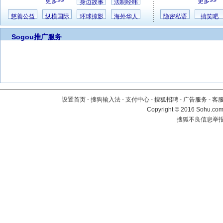
更多>>
更多>>
身边故事
法制经纬
慈善公益
纵横国际
环球掠影
海外华人
隐密私语
搞笑吧
Sogou推广服务
设置首页
-
搜狗输入法
-
支付中心
-
搜狐招聘
-
广告服务
-
客
Copyright
©
2016 Sohu.com 
搜狐不良信息举