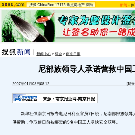
搜狐
ChinaRen
17173
焦点房地产
搜狗
新闻
-
体
新闻中心
>
综合
>
南京日报
尼部族领导人承诺营救中国
2007年01月08日08:12
[
我来
来源：南京报业网-南京日报
新华社供南京日报专电尼日利亚官员7日说，尼南部部族领导
供帮助，争取使日前被绑架的5名中国工人尽快安全获释。