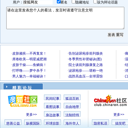
用户：
匿名
隐藏地址
设为辩论话题
精 彩 论 坛
民间纪事
狐说百姓
看图说事
自由地带
更多>>
更多>>
身边故事
法制经纬
慈善公益
纵横国际
环球掠影
海外华人
隐密私语
搞笑吧