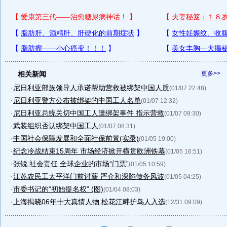
相关新闻
更多>>
·
尼日利亚部族领导人承诺帮助营救被绑架中国人质
(01/07 22:48)
·
尼日利亚警方公布被绑架的中国工人名单
(01/07 12:32)
·
尼日利亚总统关切中国工人遭绑架事件 指示营救
(01/07 09:30)
·
武装组织否认绑架中国工人
(01/07 08:31)
·
中国社会保障发展和全面社保前景(实录)
(01/05 19:00)
·
纪念冷战结束15周年 市场经济掀开横贯欧洲铁幕
(01/05 16:51)
·
张锐:社会责任 全球企业的市场“门票”
(01/05 10:59)
·
江苏农民工太平洋门前讨薪 严介和深陷债务风波
(01/05 04:25)
·
市委书记的“初始提名权” (图)
(01/04 08:03)
·
上海揭晓06年十大真情人物 松花江畔护鸟人入选
(12/31 09:09)