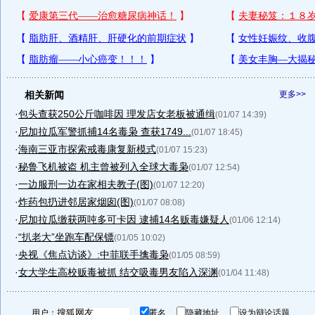
相关新闻
更多>>
·
包头查获250公斤咖啡因 理发店女老板被通缉
(01/07 14:39)
·
尼加拉瓜军警抓捕14名毒枭 查获1749...
(01/07 18:45)
·
海南三亚市探索戒毒康复新模式
(01/07 15:23)
·
秘鲁飞机被盗 机主曾被列入全球大毒枭
(01/07 12:54)
·
一边服刑一边在家相夫教子(图)
(01/07 12:20)
·
炸药包扔进邻居家烟囱(图)
(01/07 08:08)
·
尼加拉瓜缴获两吨多可卡因 逮捕14名贩毒嫌疑人
(01/06 12:14)
·
“扒老大”坐跑车配保镖
(01/05 10:02)
·
央视《焦点访谈》:中菲联手擒毒枭
(01/05 08:59)
·
女大学生高校贩毒被抓 结交吸毒男友陷入深渊
(01/04 11:48)
用户：
匿名
隐藏地址
设为辩论话题