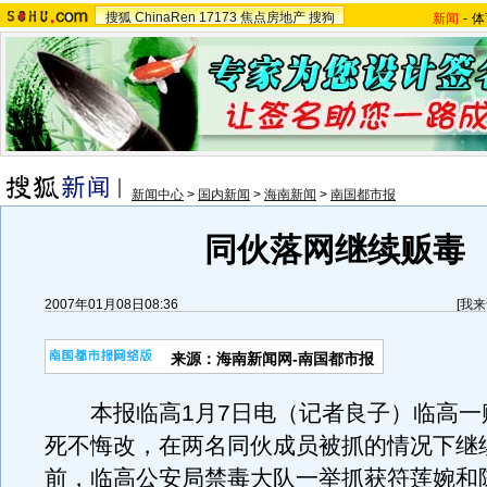
搜狐
ChinaRen
17173
焦点房地产
搜狗
新闻
-
体
新闻中心
>
国内新闻
>
海南新闻
>
南国都市报
同伙落网继续贩毒
2007年01月08日08:36
[
我来
来源：海南新闻网-南国都市报
本报临高1月7日电（记者良子）临高一
死不悔改，在两名同伙成员被抓的情况下继
前，临高公安局禁毒大队一举抓获符莲婉和