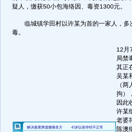
疑人，缴获50小包海络因、毒资1300元。
临城镇学田村以许某为首的一家人，多
毒。
12
局禁
其正
吴某
（两
拘）
因此
许某
老婆
陈澳