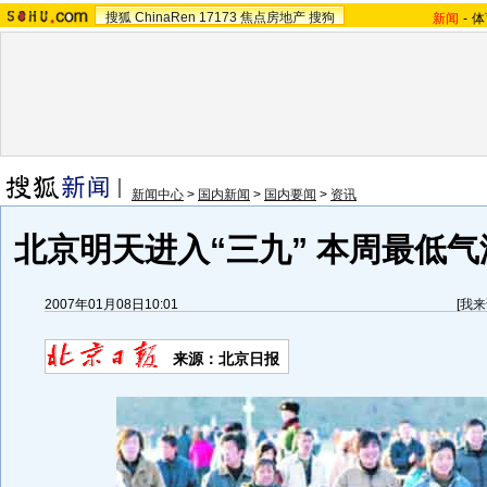
搜狐
ChinaRen
17173
焦点房地产
搜狗
新闻
-
体
新闻中心
>
国内新闻
>
国内要闻
>
资讯
北京明天进入“三九” 本周最低气
2007年01月08日10:01
[
我来
来源：北京日报