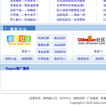
精 彩 论 坛
民间纪事
狐说百姓
看图说事
自由地带
更多>>
更多>>
身边故事
法制经纬
慈善公益
纵横国际
环球掠影
海外华人
隐密私语
搞笑吧
Sogou推广服务
设置首页
-
搜狗输入法
-
支付中心
-
搜狐招聘
-
广告服务
-
客
Copyright
©
2016 Sohu.com 