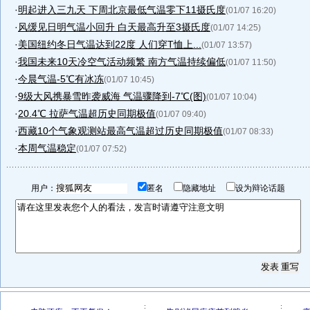
·
明起进入三九天 下周北京最低气温零下11摄氏度
(01/07 16:20)
·
风缓见日明气温小回升 白天最高升至3摄氏度
(01/07 14:25)
·
美国纽约冬日气温达到22度 人们穿T恤上...
(01/07 13:57)
·
我国未来10天冷空气活动频繁 南方气温持续偏低
(01/07 11:50)
·
今晨气温-5℃有冰冻
(01/07 10:45)
·
9级大风携暴雪昨袭威海 气温骤降到-7℃(图)
(01/07 10:04)
·
20.4℃ 拉萨气温超历史同期极值
(01/07 09:40)
·
西藏10个气象观测站最高气温超过历史同期极值
(01/07 08:33)
·
本周气温稳定
(01/07 07:52)
用户：
匿名
隐藏地址
设为辩论话题