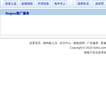
慈善公益
纵横国际
环球掠影
海外华人
隐密私语
搞笑吧
Sogou推广服务
设置首页
-
搜狗输入法
-
支付中心
-
搜狐招聘
-
广告服务
-
客
Copyright
©
2016 Sohu.com 
搜狐不良信息举