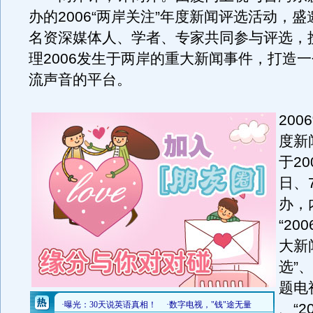
办的2006“两岸关注”年度新闻评选活动，
名资深媒体人、学者、专家共同参与评选，
理2006发生于两岸的重大新闻事件，打造
流声音的平台。
200
度新
于20
日、
办，
“20
大新
选”、
题电
、“2