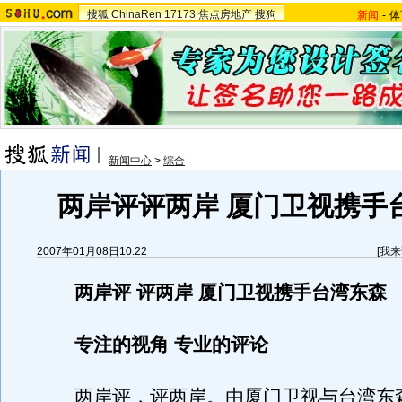
搜狐
ChinaRen
17173
焦点房地产
搜狗
新闻
-
体
新闻中心
>
综合
两岸评评两岸 厦门卫视携手
2007年01月08日10:22
[
我来
两岸评 评两岸 厦门卫视携手台湾东森
专注的视角 专业的评论
两岸评，评两岸。由厦门卫视与台湾东