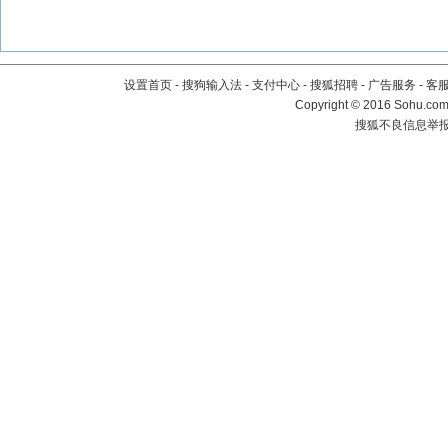
设置首页
-
搜狗输入法
-
支付中心
-
搜狐招聘
-
广告服务
-
客
Copyright
©
2016 Sohu.com 
搜狐不良信息举