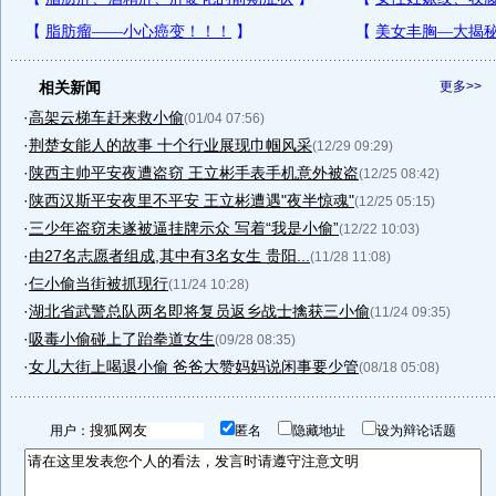
相关新闻
更多>>
·
高架云梯车赶来救小偷
(01/04 07:56)
·
荆楚女能人的故事 十个行业展现巾帼风采
(12/29 09:29)
·
陕西主帅平安夜遭盗窃 王立彬手表手机意外被盗
(12/25 08:42)
·
陕西汉斯平安夜里不平安 王立彬遭遇"夜半惊魂"
(12/25 05:15)
·
三少年盗窃未遂被逼挂牌示众 写着“我是小偷”
(12/22 10:03)
·
由27名志愿者组成,其中有3名女生 贵阳...
(11/28 11:08)
·
仨小偷当街被抓现行
(11/24 10:28)
·
湖北省武警总队两名即将复员返乡战士擒获三小偷
(11/24 09:35)
·
吸毒小偷碰上了跆拳道女生
(09/28 08:35)
·
女儿大街上喝退小偷 爸爸大赞妈妈说闲事要少管
(08/18 05:08)
用户：
匿名
隐藏地址
设为辩论话题