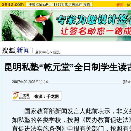
搜狐
ChinaRen
17173
焦点房地产
搜狗
新闻
-
体
新闻中心
>
综合
昆明私塾“乾元堂”全日制学生读古
2007年01月08日11:14
[
我来
来源：千龙网
国家教育部新闻发言人此前表示，非义
如私塾的各类学校，按照《民办教育促进法
育促进法实施条例》申报有关部门，按照有