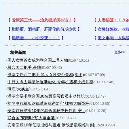
相关新闻
更多>>
·
黑人女性首次成为联合国二号人物
(01/07 10:51)
·
联合国二把手:是她
(01/07 09:46)
·
潘基文任命二把手 黑人女性登台亮相(组图)
(01/07 07:09)
·
中日关系去年坚冰逐渐融化 今年机遇和挑战并存
(01/07 03:46)
·
班底“大换血”
(01/07 01:43)
·
潘基文要求联合国30名最高层官员主动辞职
(01/06 12:49)
·
前冬奥冠军贝达德遭追缉蹲监牢 律师大喊冤枉
(01/06 12:05)
·
安南昨日结束10年的联合国秘书长任期 安...
(01/01 10:28)
·
联合国“安南时代”大幕垂落
(01/01 01:42)
·
安南回顾10年任期成绩与困难 伊战是最艰难时刻
(12/20 05:08)