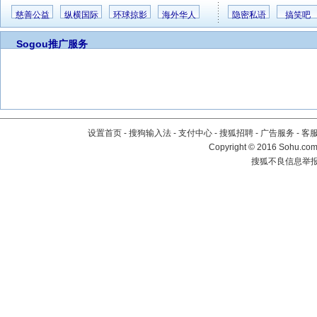
慈善公益
纵横国际
环球掠影
海外华人
隐密私语
搞笑吧
Sogou推广服务
设置首页
-
搜狗输入法
-
支付中心
-
搜狐招聘
-
广告服务
-
客
Copyright
©
2016 Sohu.com 
搜狐不良信息举