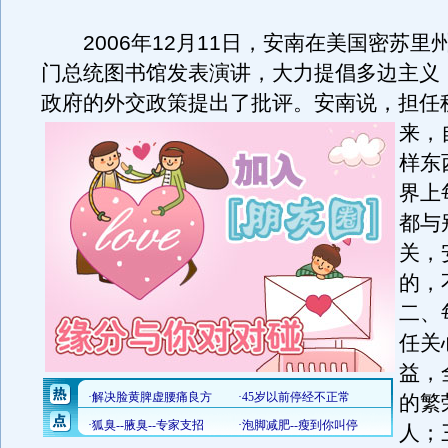
2006年12月11日，安南在美国密苏里
门总统图书馆发表演讲，大力提倡多边主义
政府的外交政策提出了批评。
安南说，担任
来，
样东
界上
都与
关，
的，
二、
任关
益，
的繁
人；