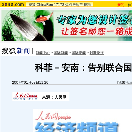
搜狐
ChinaRen
17173
焦点房地产
搜狗
新闻
-
体
新闻中心
>
国际新闻
>
国际要闻
>
时事快报
科菲－安南：告别联合国(
2007年01月08日11:26
[
我来说
来源：人民网