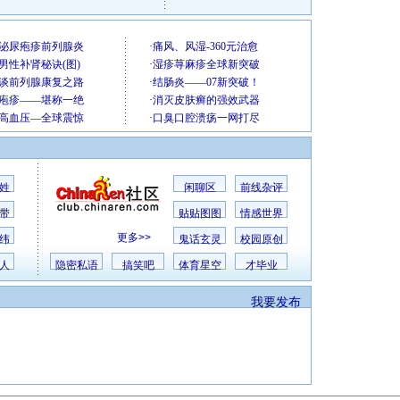
姓
闲聊区
前线杂评
带
贴贴图图
情感世界
更多>>
纬
鬼话玄灵
校园原创
人
隐密私语
搞笑吧
体育星空
才毕业
我要发布