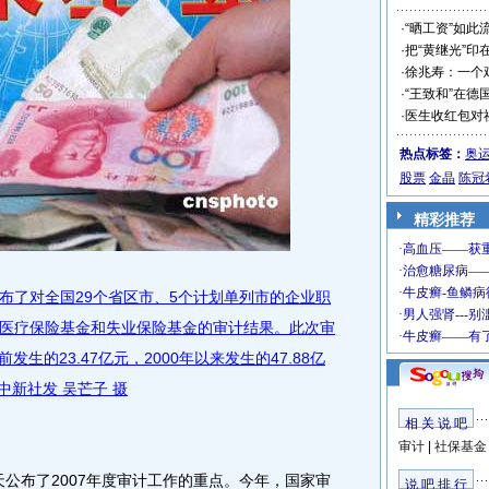
·
“晒工资”如此
·
把“黄继光”印
·
徐兆寿：一个
·
“王致和”在德
·
医生收红包对
热点标签：
奥
股票
金晶
陈冠
精彩推荐
署公布了对全国29个省区市、5个计划单列市的企业职
医疗保险基金和失业保险基金的审计结果。此次审
发生的23.47亿元，2000年以来发生的47.88亿
 中新社发 吴芒子 摄
相 关 说 吧
审计
|
社保基金
公布了2007年度审计工作的重点。今年，国家审
说 吧 排 行