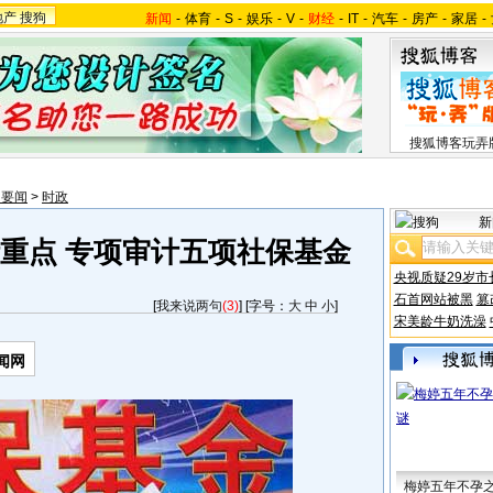
地产
搜狗
新闻
-
体育
-
S
-
娱乐
-
V
-
财经
-
IT
-
汽车
-
房产
-
家居
-
搜狐博客玩弄
内要闻
>
时政
新
计重点 专项审计五项社保基金
央视质疑29岁市
石首网站被黑
篡
[
我来说两句
(3)
] [字号：
大
中
小
]
宋美龄牛奶洗澡
闻网
梅婷五年不孕