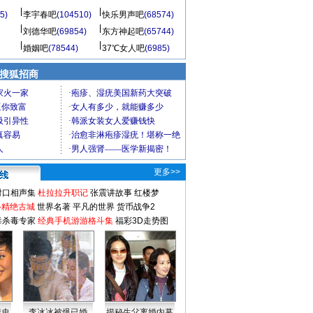
5)
李宇春吧
(104510)
快乐男声吧
(68574)
刘德华吧
(69854)
东方神起吧
(65744)
婚姻吧
(78544)
37℃女人吧
(6985)
 搜狐招商
更多>>
对口相声集
杜拉拉升职记
张震讲故事
红楼梦
-精绝古城
世界名著
平凡的世界
货币战争2
毒杀毒专家
经典手机游游格斗集
福彩3D走势图
情史
李冰冰被爆已婚
揭秘生父离婚内幕