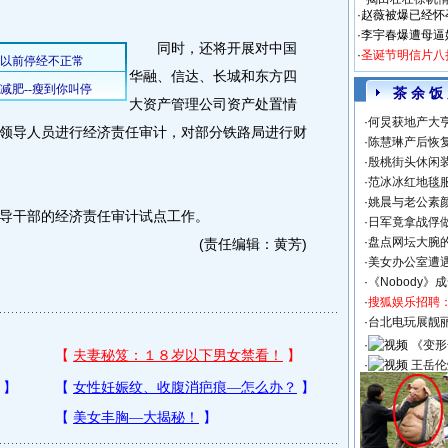
·
赵薇被爆已经怀
·
李宇春爆遭母逼
同时，还将开展对中国
·
圣诞节明信片八
华融、信达、长城和东方四
茶 余 饭
大资产管理公司资产处置情
·
何炅获地产大亨
领导人员进行经济责任审计，对部分铁路局进行财
·
陈慧琳产后恢复
·
殷桃街头休闲装
·
范冰冰红地毯
·
姚晨与老公素
干部的经济责任审计试点工作。
·
日军竟拿战俘
·
盘点网坛大腕
(责任编辑：黄芳)
·
美女办公室遭
·
《Nobody》
·
搜狐娱乐招聘
·
台北电玩展靓丽S
·
《变形
·
王岳伦