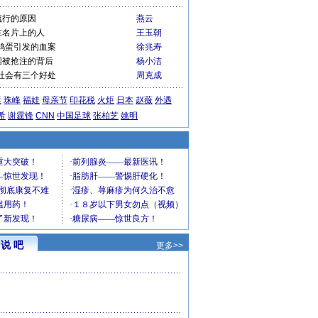
流行的原因
燕云
在名片上的人
王玉朝
鸡蛋引发的血案
徐兆寿
国被抢注的背后
杨小洁
社会有三个好处
周克成
运
珠峰
福娃
母亲节
印花税
火炬
日本
赵薇
外遇
希
谢霆锋
CNN
中国足球
张柏芝
姚明
说 吧
更多>>