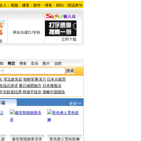
女人
-
视频
-
播客
-
邮件
-
博客
-
BBS
-
我说两句
网友自建DJ专辑
立即下载
版
闻
网页
博客
音乐
图片
说吧
长
邓玉娇失踪
朝鲜军事演习
日本兵赎罪
改温总讲话
夏日减肥秘方
日本瘦脸法
中共卧底结局
慈禧不快乐
侵略中国报告
更多>>
之谜
爆笑熊猫烧香语录
夜色撩人雪色斑斓