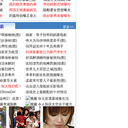
孕
·
揭刘晓庆离婚内幕
·
李幼斌新恋情曝光
婚
·
周迅王艳婆媳相见
·
陆毅爱女照首曝光
折
·
刘嘉玲自曝正造人
·
陈好新男友被曝光
 后
更多>>
喂猕猴桃(图)
·
独家：章子怡带妈妈看电影
好身材(图)
·
佟大为马伊琍再度牵手(图)
秀性感(图)
·
倪萍赵忠祥十年后再携手
服装皆为租赁
·
刘涛富豪老公为家产求生子
颜乘地铁被拍
·
舒淇醉酒瞬间惨被抓拍(图)
做活体解剖
·
实拍漂亮的地摊西施(组图)
的暴烈脾气
·
世界九大罪恶之城(组图)
遇灵异事件
·
李孝利新欢私密视频曝光
成命案导火索
·
孟庭苇可爱儿子最新照(图)
：加入我们吧！
·
点击进入搜狐娱乐影视库
howGirl
·
游戏史上最般配的十对情侣
金刚2》送票！
·
张元首透露戒毒生活
爆李湘胎教
·
令人惊叹太空步下楼方
式