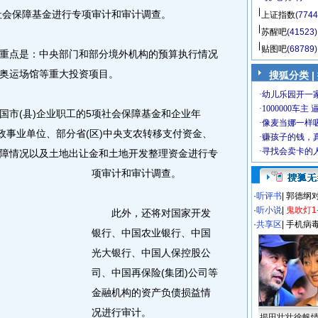
项社会保障基金进行专项审计和审计调查。
上证指数
(7744
苏醒吧
(41523)
贴图吧
(68789)
点是：中央部门和部分境外机构的预算执行情况
奥运场馆等重大投资项目。
搜狐分类 |
市(县)企业职工的5项社会保障基金和企业年
政事业单位、部分省(区)中央支农转移支付资金、
障情况以及土地出让金和土地开发整理资金进行专
项审计和审计调查。
·
听评书
|
郭德纲
·
听小说
|
鬼吹灯1
此外，还将对国家开发
·
共享区
|
手机病
银行、中国农业银行、中国
光大银行、中国人保控股公
司、中国再保险(集团)公司等
金融机构的资产负债损益情
况进行审计。
揭田壮壮徐帆