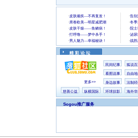
精 彩 论 坛
民间纪事
狐说百
看图说事
自由地
更多>>
身边故事
法制经
慈善公益
纵横国际
环球掠影
海外华
Sogou推广服务