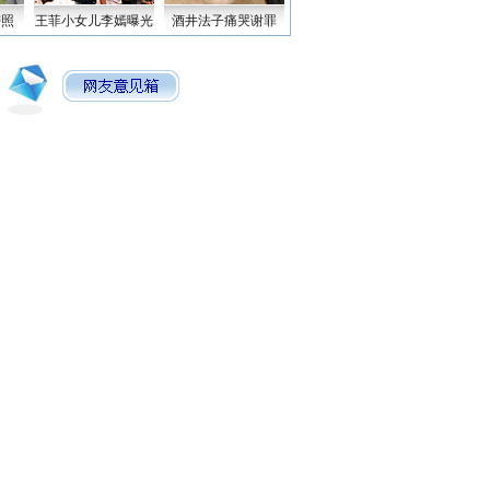
密照
王菲小女儿李嫣曝光
酒井法子痛哭谢罪