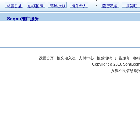
慈善公益
纵横国际
环球掠影
海外华人
隐密私语
搞笑吧
Sogou推广服务
设置首页
-
搜狗输入法
-
支付中心
-
搜狐招聘
-
广告服务
-
客
Copyright
©
2016 Sohu.com 
搜狐不良信息举