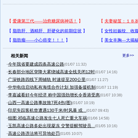
相关新闻
更多>>
·
今年我省要建成四条高速公路
(01/07 11:32)
·
长春部分地区突降大雾绕城高速全线关闭12时
(01/07 14:16)
·
广深铁路四线下周铺轨 时速提至200公里
(01/07 11:27)
·
中华电信启动私有海缆合作计划 加强备援机制
(01/07 11:19)
·
李嘉诚看好今年经济 称中国强劲增长令香港受惠
(01/07 10:38)
·
山西一高速公路事故致7死4伤(图)
(01/07 10:19)
·
印尼失踪客机曾遭遇130千米/时风暴 或...
(01/07 09:43)
·
组图:祁临高速公路发生七人死亡重大车祸
(01/06 14:58)
·
玉凯高速公路多处出现凝冻 交警提醒驾驶员...
(01/05 10:16)
·
高速公路违法将可异地处罚
(01/05 10:07)