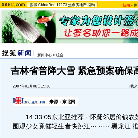
搜狐
ChinaRen
17173
焦点房地产
搜狗
新闻
-
体
新闻中心
>
综合
吉林省普降大雪 紧急预案确保
2007年01月08日15:30
[
我来
来源：东北网
14:33:05东北亚推荐 · 怀疑邻居偷钱农
围观少女竟催轻生者快跳江··· ····· 黑龙江 