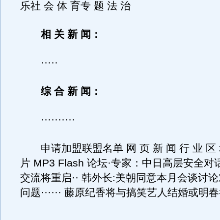
乐社 会 体 育专 题 法 治
相 关 新 闻：
·····
综 合 新 闻：
··········
申请加盟联盟名单 网 页 新 闻 行 业 区 域
片 MP3 Flash 论坛·专家：中日高层安全
交流将重启·· 韩外长:美朝同意本月会谈讨
问题······ 藤原纪香将与搞笑艺人结婚或明春举