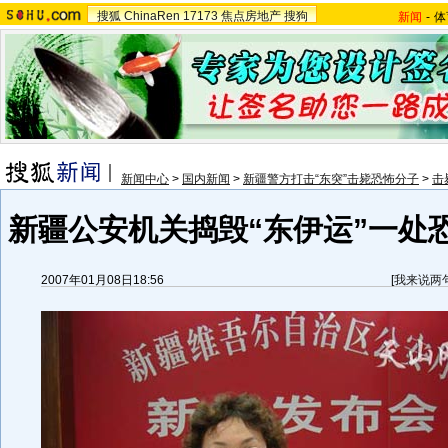
搜狐
ChinaRen
17173
焦点房地产
搜狗
新闻
-
体
新闻中心
>
国内新闻
>
新疆警方打击“东突”击毙恐怖分子
>
击
新疆公安机关捣毁“东伊运”一处
2007年01月08日18:56
[
我来说两