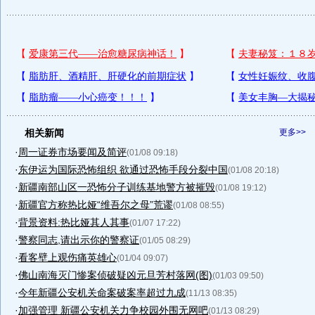
相关新闻
更多>>
·
周一证券市场要闻及简评
(01/08 09:18)
·
东伊运为国际恐怖组织 欲通过恐怖手段分裂中国
(01/08 20:18)
·
新疆南部山区一恐怖分子训练基地警方被摧毁
(01/08 19:12)
·
新疆官方称热比娅“维吾尔之母”荒谬
(01/08 08:55)
·
背景资料:热比娅其人其事
(01/07 17:22)
·
警察同志,请出示你的警察证
(01/05 08:29)
·
看客壁上观伤痛英雄心
(01/04 09:07)
·
佛山南海灭门惨案侦破疑凶元旦芳村落网(图)
(01/03 09:50)
·
今年新疆公安机关命案破案率超过九成
(11/13 08:35)
·
加强管理 新疆公安机关力争校园外围无网吧
(01/13 08:29)