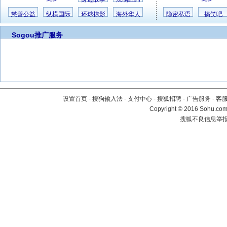
慈善公益
纵横国际
环球掠影
海外华人
隐密私语
搞笑吧
Sogou推广服务
设置首页
-
搜狗输入法
-
支付中心
-
搜狐招聘
-
广告服务
-
客
Copyright
©
2016 Sohu.com 
搜狐不良信息举