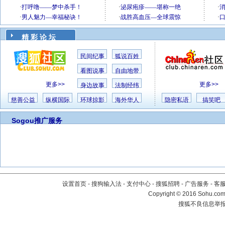
精 彩 论 坛
民间纪事
狐说百姓
看图说事
自由地带
更多>>
更多>>
身边故事
法制经纬
慈善公益
纵横国际
环球掠影
海外华人
隐密私语
搞笑吧
Sogou推广服务
设置首页
-
搜狗输入法
-
支付中心
-
搜狐招聘
-
广告服务
-
客
Copyright
©
2016 Sohu.com 
搜狐不良信息举