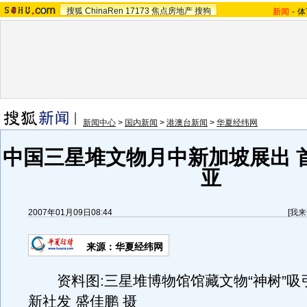
搜狐
ChinaRen
17173
焦点房地产
搜狗
新闻
-
体
新闻中心
>
国内新闻
>
港澳台新闻
>
华夏经纬网
中国三星堆文物月中新加坡展出 
亚
2007年01月09日08:44
[
我来
来源：华夏经纬网
资料图:三星堆博物馆馆藏文物“神树”吸
新社发 盛佳鹏 摄