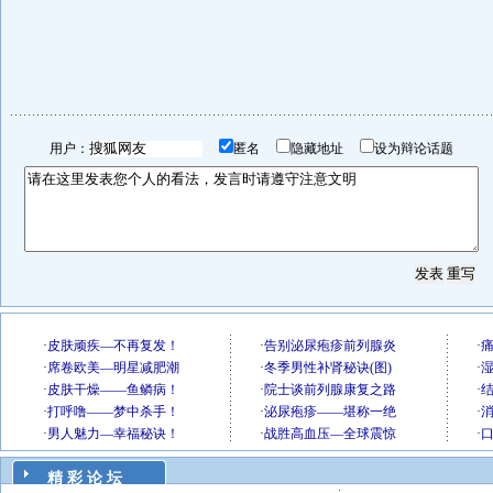
用户：
匿名
隐藏地址
设为辩论话题
精 彩 论 坛