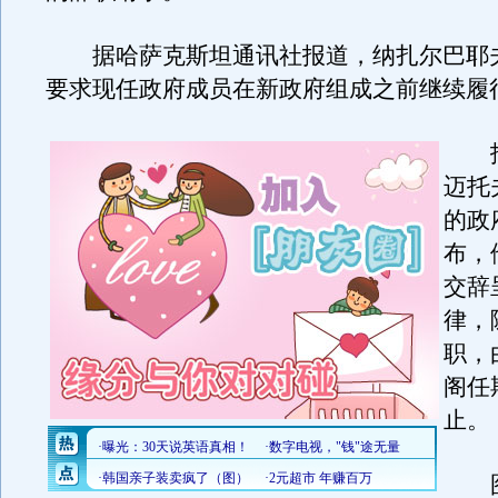
据哈萨克斯坦通讯社报道，纳扎尔巴耶
要求现任政府成员在新政府组成之前继续履
报
迈托
的政
布，
交辞
律，
职，
阁任
止。
图