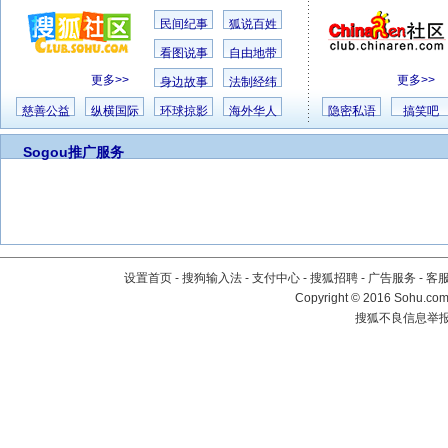
民间纪事
狐说百姓
看图说事
自由地带
更多>>
更多>>
身边故事
法制经纬
慈善公益
纵横国际
环球掠影
海外华人
隐密私语
搞笑吧
Sogou推广服务
设置首页
-
搜狗输入法
-
支付中心
-
搜狐招聘
-
广告服务
-
客
Copyright
©
2016 Sohu.com 
搜狐不良信息举