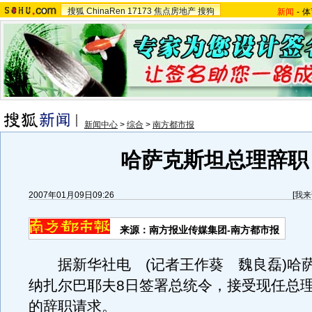
搜狐
ChinaRen
17173
焦点房地产
搜狗
新闻
-
体
新闻中心
>
综合
>
南方都市报
哈萨克斯坦总理辞职
2007年01月09日09:26
[
我来
来源：南方报业传媒集团-南方都市报
据新华社电 (记者王作葵 魏良磊)哈
纳扎尔巴耶夫8日签署总统令，接受现任总
的辞职请求。