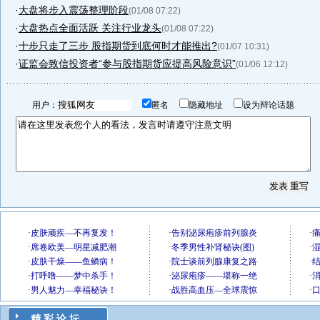
·
大盘将步入震荡整理阶段
(01/08 07:22)
·
大盘热点全面活跃 关注行业龙头
(01/08 07:22)
·
十步只走了三步 股指期货到底何时才能推出?
(01/07 10:31)
·
证监会致信投资者“参与股指期货应提高风险意识”
(01/06 12:12)
用户：
匿名
隐藏地址
设为辩论话题
精 彩 论 坛