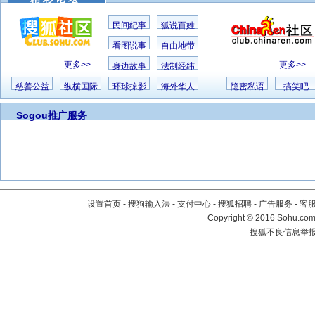
民间纪事
狐说百姓
看图说事
自由地带
更多>>
更多>>
身边故事
法制经纬
慈善公益
纵横国际
环球掠影
海外华人
隐密私语
搞笑吧
Sogou推广服务
设置首页
-
搜狗输入法
-
支付中心
-
搜狐招聘
-
广告服务
-
客
Copyright
©
2016 Sohu.com 
搜狐不良信息举