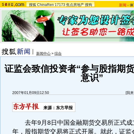
搜狐
ChinaRen
17173
焦点房地产
搜狗
新闻
-
体
新闻中心
>
综合
证监会致信投资者“参与股指期
意识”
2007年01月09日12:50
[
我来
来源：东方早报
去年9月8日中国金融期货交易所正式成
年，股指期货交易将正式开展。就此，证监