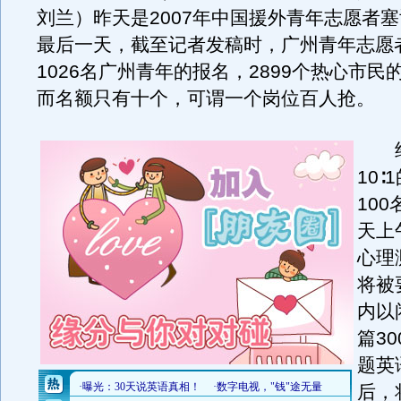
刘兰）昨天是2007年中国援外青年志愿者
最后一天，截至记者发稿时，广州青年志愿
1026名广州青年的报名，2899个热心市民
而名额只有十个，可谓一个岗位百人抢。
经
10
10
天上
心理
将被
内以
篇3
题英
后，