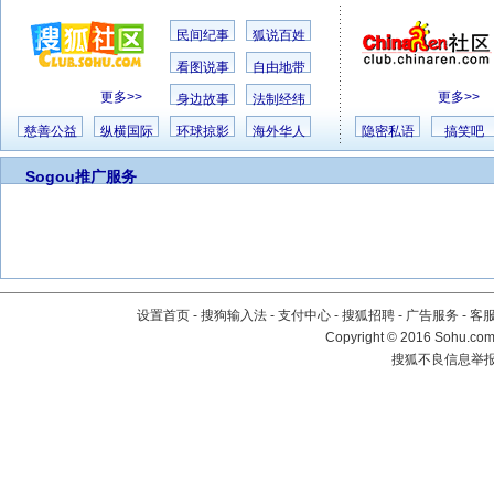
民间纪事
狐说百姓
看图说事
自由地带
更多>>
更多>>
身边故事
法制经纬
慈善公益
纵横国际
环球掠影
海外华人
隐密私语
搞笑吧
Sogou推广服务
设置首页
-
搜狗输入法
-
支付中心
-
搜狐招聘
-
广告服务
-
客
Copyright
©
2016 Sohu.com 
搜狐不良信息举