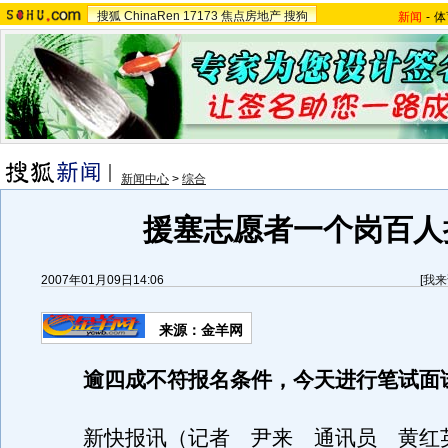
搜狐
ChinaRen
17173
焦点房地产
搜狗
新闻
-
体
新闻中心
>
综合
援塞志愿者一个岗百人
2007年01月09日14:06
[
我来
来源：金羊网
逾四成不符报名条件，今天进行笔试面
新快报讯（记者 尹来 通讯员 黄红