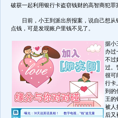
破获一起利用银行卡盗窃钱财的高智商犯罪
日前，小王到派出所报案，说自己想从
点钱，可是发现账户里钱不见了。
据小
办过
不过
过。
很可
行卡
到的
王的
被人
后又