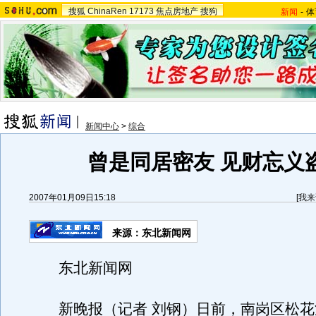
搜狐
ChinaRen
17173
焦点房地产
搜狗
新闻
-
体
新闻中心
>
综合
曾是同居密友 见财忘义
2007年01月09日15:18
[
我来
来源：东北新闻网
东北新闻网
新晚报（记者 刘钢）日前，南岗区松花