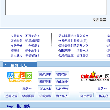
精 彩 论 坛
民间纪事
狐说百姓
看图说事
自由地带
更多>>
更多>>
身边故事
法制经纬
慈善公益
纵横国际
环球掠影
海外华人
隐密私语
搞笑吧
Sogou推广服务