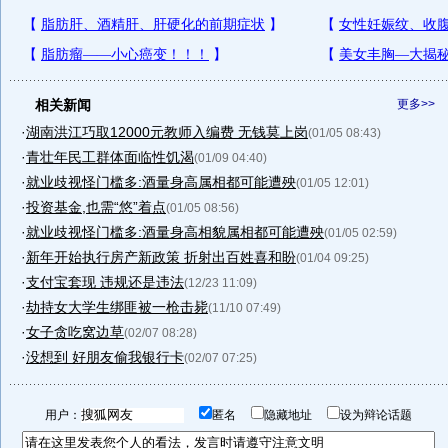
相关新闻
更多>>
·
湖南洪江巧取12000元教师入编费 无钱莫上岗
(01/05 08:43)
·
青壮年民工群体面临性饥渴
(01/09 04:40)
·
就业歧视怪门槛多:酒量身高属相都可能遭殃
(01/05 12:01)
·
投资基金,也需“悠”着点
(01/05 08:56)
·
就业歧视怪门槛多:酒量身高相貌属相都可能遭殃
(01/05 02:59)
·
新年开始执行房产新政策 折射出百姓喜和盼
(01/04 09:25)
·
支付宝套现 违规还是违法
(12/23 11:09)
·
劫持女大学生绑匪被一枪击毙
(11/10 07:49)
·
女子贪吃窝边草
(02/07 08:28)
·
没想到 好朋友偷我银行卡
(02/07 07:25)
用户：
匿名
隐藏地址
设为辩论话题