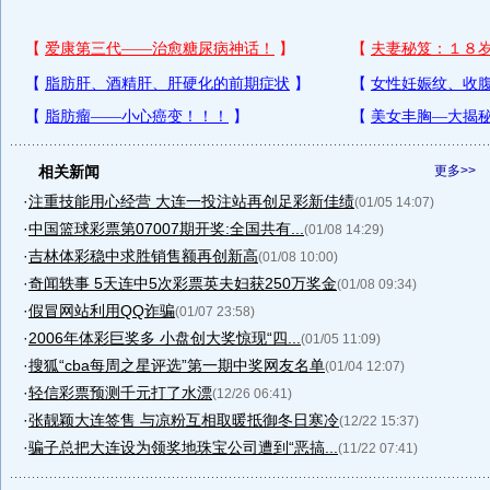
相关新闻
更多>>
·
注重技能用心经营 大连一投注站再创足彩新佳绩
(01/05 14:07)
·
中国篮球彩票第07007期开奖:全国共有...
(01/08 14:29)
·
吉林体彩稳中求胜销售额再创新高
(01/08 10:00)
·
奇闻轶事 5天连中5次彩票英夫妇获250万奖金
(01/08 09:34)
·
假冒网站利用QQ诈骗
(01/07 23:58)
·
2006年体彩巨奖多 小盘创大奖惊现“四...
(01/05 11:09)
·
搜狐“cba每周之星评选”第一期中奖网友名单
(01/04 12:07)
·
轻信彩票预测千元打了水漂
(12/26 06:41)
·
张靓颖大连签售 与凉粉互相取暖抵御冬日寒冷
(12/22 15:37)
·
骗子总把大连设为领奖地珠宝公司遭到“恶搞...
(11/22 07:41)