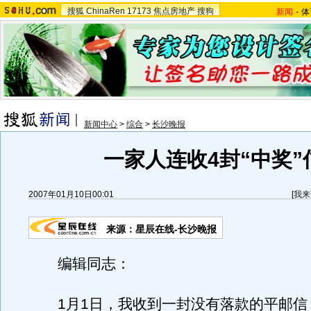
搜狐
ChinaRen
17173
焦点房地产
搜狗
新闻
-
体
新闻中心
>
综合
>
长沙晚报
一家人连收4封“中奖”
2007年01月10日00:01
[
我来
来源：星辰在线-长沙晚报
编辑同志：
1月1日，我收到一封没有落款的平邮信