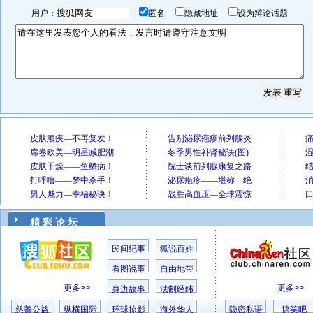
用户：
匿名
隐藏地址
设为辩论话题
精 彩 论 坛
民间纪事
狐说百姓
看图说事
自由地带
更多>>
更多>>
身边故事
法制经纬
慈善公益
纵横国际
环球掠影
海外华人
隐密私语
搞笑吧