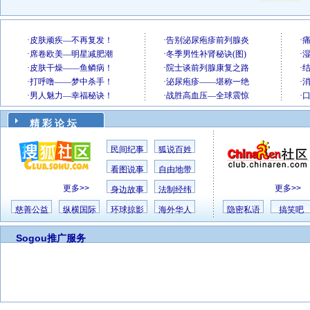
精 彩 论 坛
民间纪事
狐说百姓
看图说事
自由地带
更多>>
更多>>
身边故事
法制经纬
慈善公益
纵横国际
环球掠影
海外华人
隐密私语
搞笑吧
Sogou推广服务