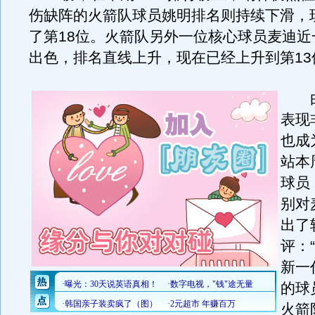
伤缺阵的火箭队球员姚明排名则持续下滑，
了第18位。火箭队另外一位核心球员麦迪近
出色，排名直线上升，现在已经上升到第13
由
表现
也成
站本
球员
别对
出了
评：
新一
的球
火箭