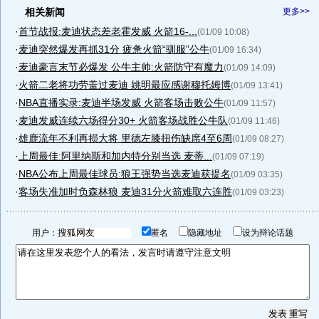
相关新闻
更多>>
·
首节战报:麦迪状态差老霍发威 火箭16-...
(01/09 10:08)
·
麦迪突然爆发再抓31分 疲惫火箭“驯服”公牛
(01/09 16:34)
·
麦迪豪言末节必爆发 公牛主帅:火箭防守有魔力
(01/09 14:09)
·
火箭二老将功劳盖过麦迪 姚明最应感谢穆托姆博
(01/09 13:41)
·
NBA直播实录:麦迪半场发威 火箭客场击败公牛
(01/09 11:57)
·
麦迪发威连续六场得分30+ 火箭客场战胜公牛队
(01/09 11:46)
·
雄鹿流年不利再损大将 里德左膝扭伤缺席4至6周
(01/09 08:27)
·
上周最佳:阿里纳斯和加内特分别当选 麦蒂...
(01/09 07:19)
·
NBA公布上周最佳球员:狼王强势当选麦迪获提名
(01/09 03:35)
·
客场失准加时负森林狼 麦迪31分火箭难取六连胜
(01/09 03:23)
用户：
匿名
隐藏地址
设为辩论话题