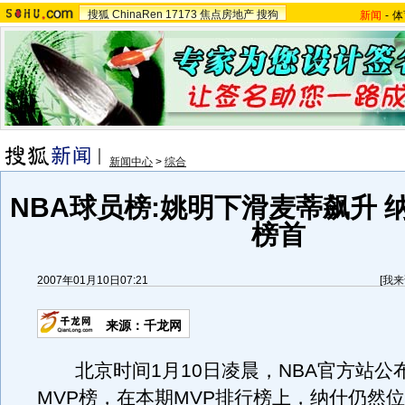
搜狐
ChinaRen
17173
焦点房地产
搜狗
新闻
-
体
新闻中心
>
综合
NBA球员榜:姚明下滑麦蒂飙升 
榜首
2007年01月10日07:21
[
我来
来源：千龙网
北京时间1月10日凌晨，NBA官方站公
MVP榜，在本期MVP排行榜上，纳什仍然