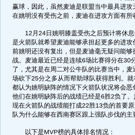
赢球，因此，虽然麦迪是联盟当中最具进攻
在姚明没有受伤之前，麦迪在进攻方面有所
12月24日姚明膝盖受伤之后预计将休息
是火箭队就希望麦迪能够承担起更多的进攻
前姚明还没有复出，但是麦迪毫无疑问能够
战。麦迪最近已经是连续6场比赛得分在30分
了，尤其是在周二对公牛队的比赛当中，麦
场砍下25分之多从而帮助球队获得胜利。就
都认为姚明缺阵的情况下火箭队状况将会恶
他们在姚明缺阵后的战绩已经是6胜2负了。
现在火箭队的战绩能打成22胜13负的首要
队为什么能够在西南赛区跟上强队步伐的主
以下是MVP榜的具体排名情况：