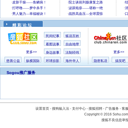
精 彩 论 坛
民间纪事
狐说百姓
看图说事
自由地带
更多>>
更多>>
身边故事
法制经纬
慈善公益
纵横国际
环球掠影
海外华人
隐密私语
搞笑吧
Sogou推广服务
设置首页
-
搜狗输入法
-
支付中心
-
搜狐招聘
-
广告服务
-
客
Copyright
©
2016 Sohu.com 
搜狐不良信息举