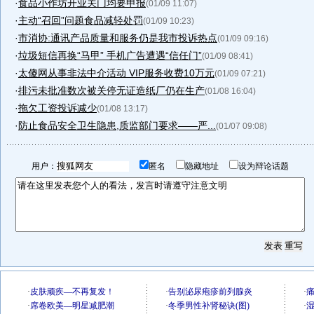
·
食品小作坊开业关门均要申报
(01/09 11:07)
·
主动“召回”问题食品减轻处罚
(01/09 10:23)
·
市消协:通讯产品质量和服务仍是我市投诉热点
(01/09 09:16)
·
垃圾短信再换“马甲” 手机广告遭遇“信任门”
(01/09 08:41)
·
太傻网从事非法中介活动 VIP服务收费10万元
(01/09 07:21)
·
排污未批准数次被关停无证造纸厂仍在生产
(01/08 16:04)
·
拖欠工资投诉减少
(01/08 13:17)
·
防止食品安全卫生隐患,质监部门要求——严...
(01/07 09:08)
用户：
匿名
隐藏地址
设为辩论话题