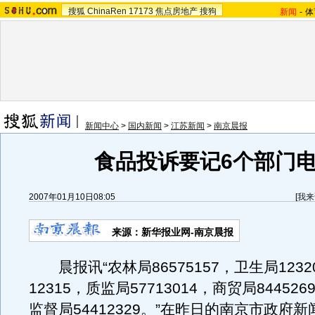
搜狐
ChinaRen
17173
焦点房地产
搜狗
新闻
-
体
新闻中心
>
国内新闻
>
江苏新闻
>
南京晨报
食品投诉要记6个部门
2007年01月10日08:05
[
我来
来源：新华报业网-南京晨报
晨报讯“农林局86575157，卫生局123
12315，质监局57713014，商贸局84452
监督局54412329。”在昨日的南京市政府