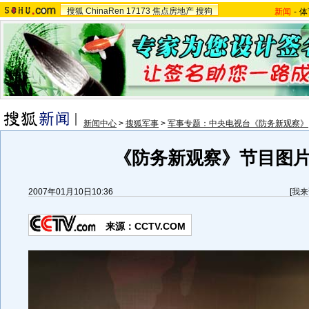
搜狐
ChinaRen
17173
焦点房地产
搜狗
新闻
-
体
新闻中心
>
搜狐军事
>
军事专题：中央电视台《防务新观察》
《防务新观察》节目图
2007年01月10日10:36
[
我来
来源：CCTV.COM