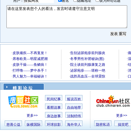
用户：
匿名
隐藏地址
设为辩论话题
精 彩 论 坛
民间纪事
狐说百姓
看图说事
自由地带
更多>>
更多>>
身边故事
法制经纬
慈善公益
纵横国际
环球掠影
海外华人
隐密私语
搞笑吧