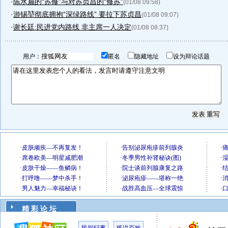
·
陈水扁的“苏修”与对苏贞昌的“修苏”
(01/08 09:58)
·
游锡堃彻底拥抱“深绿路线” 要拉下苏贞昌
(01/08 09:07)
·
谢长廷:民进党内路线 非主席一人决定
(01/08 08:37)
用户：
匿名
隐藏地址
设为辩论话题
精 彩 论 坛