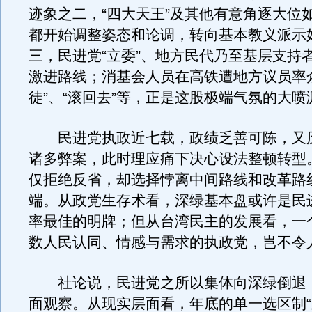
迹象之二，“四大天王”及其他有意角逐大位
都开始调整姿态和论调，转向基本教义派示
三，民进党“立委”、地方民代乃至基层支持
激进路线；消基会人员在高铁遭地方议员率
徒”、“滚回去”等，正是这股极端气氛的大喷
民进党执政近七载，政绩乏善可陈，又历
诸多弊案，此时理应痛下决心设法整顿转型
仅拒绝反省，却选择悖离中间路线和改革路
端。从政党生存术看，深绿基本盘或许是民
率最佳的明牌；但从台湾民主的发展看，一
数人民认同、情感与需求的执政党，岂不令
社论说，民进党之所以集体向深绿倒退
面观察。从现实层面看，年底的单一选区制“