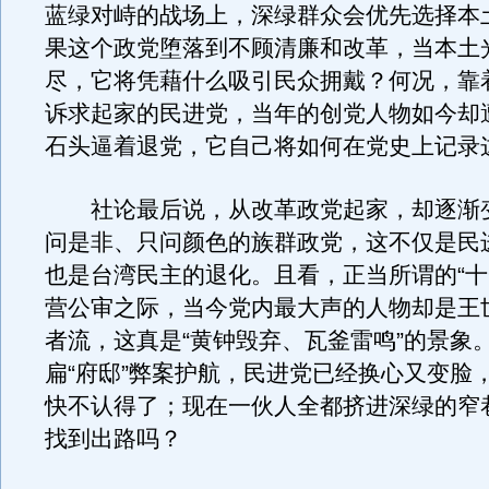
蓝绿对峙的战场上，深绿群众会优先选择本
果这个政党堕落到不顾清廉和改革，当本土
尽，它将凭藉什么吸引民众拥戴？何况，靠
诉求起家的民进党，当年的创党人物如今却
石头逼着退党，它自己将如何在党史上记录
社论最后说，从改革政党起家，却逐渐
问是非、只问颜色的族群政党，这不仅是民
也是台湾民主的退化。且看，正当所谓的“十
营公审之际，当今党内最大声的人物却是王
者流，这真是“黄钟毁弃、瓦釜雷鸣”的景象
扁“府邸”弊案护航，民进党已经换心又变脸
快不认得了；现在一伙人全都挤进深绿的窄
找到出路吗？