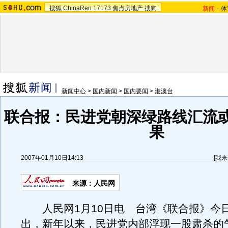
搜狐
ChinaRen
17173
焦点房地产
搜狗
新闻
-
体
新闻中心
>
国内新闻
>
国内要闻
>
港澳台
联合报：民进党朝深绿路线汇流
果
2007年01月10日14:13
[
我来
来源：人民网
人民网1月10日电 台湾《联合报》今
出，新年以来，民进党内部浮现一股肃杀的