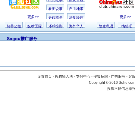
民间纪事
狐说百姓
看图说事
自由地带
更多>>
更多>>
身边故事
法制经纬
慈善公益
纵横国际
环球掠影
海外华人
隐密私语
搞笑吧
Sogou推广服务
设置首页
-
搜狗输入法
-
支付中心
-
搜狐招聘
-
广告服务
-
客
Copyright
©
2016 Sohu.com 
搜狐不良信息举