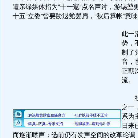
遭亲绿媒体指为“十一寇”点名声讨，游锡堃
十五“立委”曾要胁退党罢扁，“秋后算帐”意
此一
势，
制了
音，
正朝
流。
社
之一
系为
日来
而逐渐噤声；选前仍有发声空间的改革论调