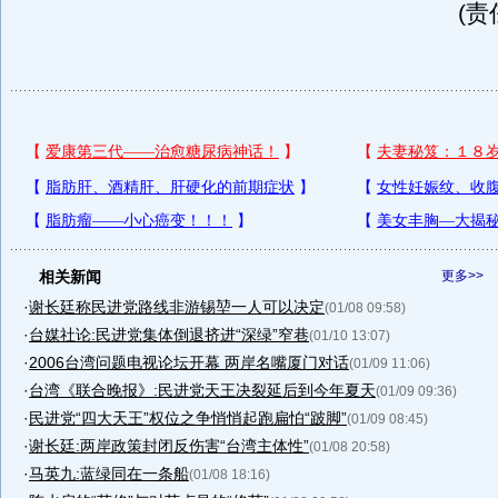
(责
相关新闻
更多>>
·
谢长廷称民进党路线非游锡堃一人可以决定
(01/08 09:58)
·
台媒社论:民进党集体倒退挤进“深绿”窄巷
(01/10 13:07)
·
2006台湾问题电视论坛开幕 两岸名嘴厦门对话
(01/09 11:06)
·
台湾《联合晚报》:民进党天王决裂延后到今年夏天
(01/09 09:36)
·
民进党“四大天王”权位之争悄悄起跑扁怕“跛脚”
(01/09 08:45)
·
谢长廷:两岸政策封闭反伤害“台湾主体性”
(01/08 20:58)
·
马英九:蓝绿同在一条船
(01/08 18:16)