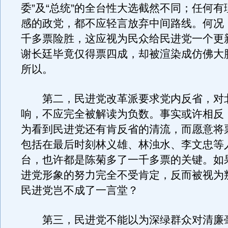
委”及“总统”的全台性大选截然不同；任何
感的政党，都不应轻言放弃中间路线。何况
千多票险胜，这应视为民众给民进党一个更
谢长廷毕竟仅得票四成，却被渲染成仿佛大
所以。
第二，民进党改革派要求党内反省，对
响，不应完全被解读为负数。事实或许相反
为看到民进党还有肯反省的清流，而愿意将
包括在最后时刻林义雄、林浊水、李文忠等
台，也许都是陈菊多了一千多票的关键。如
进党形象的努力完全不受肯定，反而被视为
民进党岂不成了一言堂？
第三，民进党不能以为深绿群众对清廉