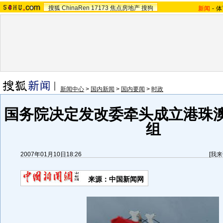
搜狐
ChinaRen
17173
焦点房地产
搜狗
新闻
-
体
新闻中心
>
国内新闻
>
国内要闻
>
时政
国务院决定发改委牵头成立港珠
组
2007年01月10日18:26
[
我来
来源：中国新闻网