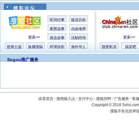
精 彩 论 坛
民间纪事
狐说百姓
看图说事
自由地带
更多>>
更多>>
身边故事
法制经纬
慈善公益
纵横国际
环球掠影
海外华人
隐密私语
搞笑吧
Sogou推广服务
设置首页
-
搜狗输入法
-
支付中心
-
搜狐招聘
-
广告服务
-
客
Copyright
©
2016 Sohu.com 
搜狐不良信息举