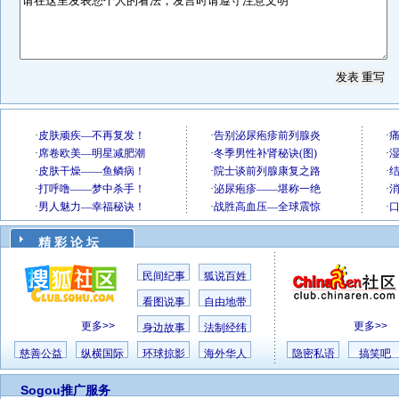
精 彩 论 坛
民间纪事
狐说百姓
看图说事
自由地带
更多>>
更多>>
身边故事
法制经纬
慈善公益
纵横国际
环球掠影
海外华人
隐密私语
搞笑吧
Sogou推广服务