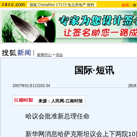
搜狐
ChinaRen
17173
焦点房地产
搜狗
新闻
-
体
新闻中心
>
综合
国际·短讯
2007年01月11日02:34
[
我来
来源：人民网-江南时报
哈议会批准新总理任命
新华网消息哈萨克斯坦议会上下两院10