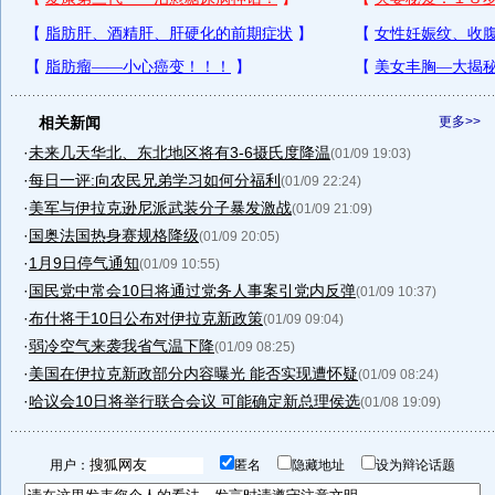
相关新闻
更多>>
·
未来几天华北、东北地区将有3-6摄氏度降温
(01/09 19:03)
·
每日一评:向农民兄弟学习如何分福利
(01/09 22:24)
·
美军与伊拉克逊尼派武装分子暴发激战
(01/09 21:09)
·
国奥法国热身赛规格降级
(01/09 20:05)
·
1月9日停气通知
(01/09 10:55)
·
国民党中常会10日将通过党务人事案引党内反弹
(01/09 10:37)
·
布什将于10日公布对伊拉克新政策
(01/09 09:04)
·
弱冷空气来袭我省气温下降
(01/09 08:25)
·
美国在伊拉克新政部分内容曝光 能否实现遭怀疑
(01/09 08:24)
·
哈议会10日将举行联合会议 可能确定新总理侯选
(01/08 19:09)
用户：
匿名
隐藏地址
设为辩论话题