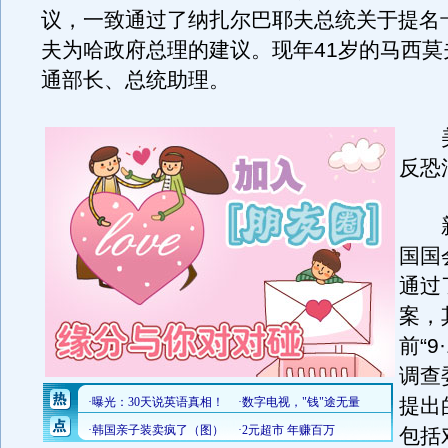
议，一致通过了纳扎尔巴耶夫总统关于提名
夫为哈政府总理的建议。现年41岁的马西莫
通部长、总统助理。
美
反恐
新
国国
通过
案，
前“9
调查
提出
包括