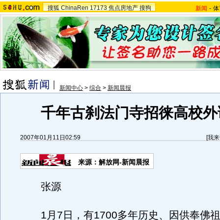
搜狐
ChinaRen
17173
焦点房地产
搜狗
新闻
-
体
新闻中心
>
综合
>
新闻晨报
千年古刹法门寺招徕高校外
2007年01月11日02:59
[
我来
来源：解放网-新闻晨报
张源
1月7日，有1700多年历史、因供奉佛