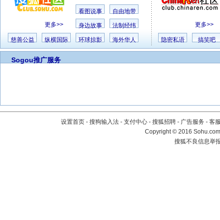
看图说事
自由地带
更多>>
更多>>
身边故事
法制经纬
慈善公益
纵横国际
环球掠影
海外华人
隐密私语
搞笑吧
Sogou推广服务
设置首页
-
搜狗输入法
-
支付中心
-
搜狐招聘
-
广告服务
-
客
Copyright
©
2016 Sohu.com 
搜狐不良信息举