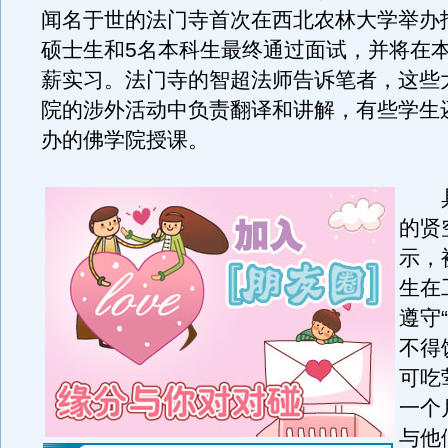
闻名于世的法门寺首次在西北农林大学举办
硕士生和5名本科生最终通过面试，并将在
薪实习。法门寺的智超法师告诉笔者，这些
院的涉外活动中负责翻译和讲解，有些学生
办的佛学院授课。
具
的贤
示，
生在
遵守
不得
可吃
一个
与他