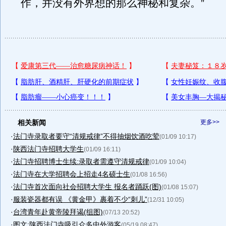
作，并没有外界想的那么神秘和复杂。”
相关新闻
更多>>
·
法门寺录取者要守“清规戒律”不得抽烟饮酒吃荤
(01/09 10:17)
·
陕西法门寺招聘大学生
(01/09 16:11)
·
法门寺招聘博士生续:录取者需遵守清规戒律
(01/09 10:04)
·
法门寺在大学招聘会上招走4名硕士生
(01/08 16:56)
·
法门寺首次面向社会招聘大学生 报名者踊跃(图)
(01/08 15:07)
·
服装瓷器都有误 《黄金甲》裹着不少“刺儿”
(12/31 10:05)
·
台湾青年赴黄帝陵拜谒(组图)
(07/13 20:52)
·
图文:陕西法门寺吸引众多中外游客
(05/19 08:47)