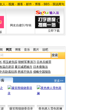
女人
-
视频
-
播客
-
邮件
-
博客
-
BBS
-
我说两句
网友自建DJ专辑
立即下载
版
闻
网页
博客
音乐
图片
说吧
长
邓玉娇失踪
朝鲜军事演习
日本兵赎罪
改温总讲话
夏日减肥秘方
日本瘦脸法
中共卧底结局
慈禧不快乐
侵略中国报告
更多>>
之谜
爆笑熊猫烧香语录
夜色撩人雪色斑斓