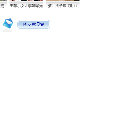
密照
王菲小女儿李嫣曝光
酒井法子痛哭谢罪