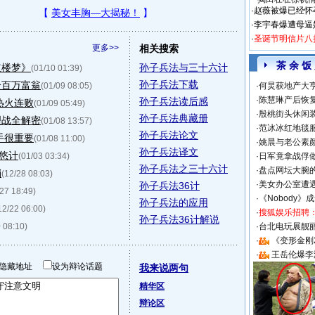
·
赵薇被爆已经怀
·
李宇春爆遭母逼
·
圣诞节明信片八
更多>>
相关搜索
茶 余 饭
红楼梦》
孙子兵法与三十六计
(01/10 01:39)
孙子兵法下载
个百万富翁
(01/09 08:05)
·
何炅获地产大亨
·
陈慧琳产后恢复
孙子兵法读后感
热火连败
(01/09 05:49)
·
殷桃街头休闲装
孙子兵法典藏册
理战全解密
(01/08 13:57)
·
范冰冰红地毯
孙子兵法论文
手很重要
(01/08 11:00)
·
姚晨与老公素
孙子兵法译文
忽悠计
(01/03 03:34)
·
日军竟拿战俘
孙子兵法之三十六计
·
盘点网坛大腕
销
(12/28 08:03)
·
美女办公室遭
孙子兵法36计
/27 18:49)
·
《Nobody》
孙子兵法的应用
12/22 06:00)
·
搜狐娱乐招聘
孙子兵法36计解说
 08:10)
·
台北电玩展靓丽S
·
《变形金刚
·
王岳伦爆李
隐藏地址
设为辩论话题
我来说两句
精华区
辩论区