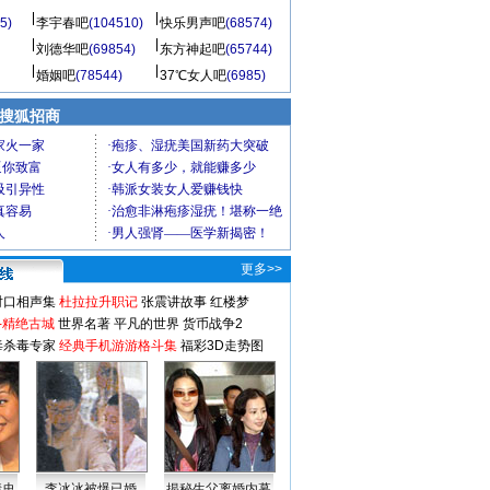
5)
李宇春吧
(104510)
快乐男声吧
(68574)
刘德华吧
(69854)
东方神起吧
(65744)
婚姻吧
(78544)
37℃女人吧
(6985)
 搜狐招商
更多>>
对口相声集
杜拉拉升职记
张震讲故事
红楼梦
-精绝古城
世界名著
平凡的世界
货币战争2
毒杀毒专家
经典手机游游格斗集
福彩3D走势图
情史
李冰冰被爆已婚
揭秘生父离婚内幕