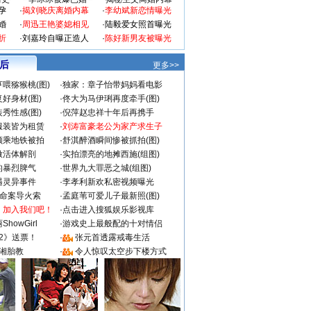
孕
·
揭刘晓庆离婚内幕
·
李幼斌新恋情曝光
婚
·
周迅王艳婆媳相见
·
陆毅爱女照首曝光
折
·
刘嘉玲自曝正造人
·
陈好新男友被曝光
 后
更多>>
喂猕猴桃(图)
·
独家：章子怡带妈妈看电影
好身材(图)
·
佟大为马伊琍再度牵手(图)
秀性感(图)
·
倪萍赵忠祥十年后再携手
服装皆为租赁
·
刘涛富豪老公为家产求生子
颜乘地铁被拍
·
舒淇醉酒瞬间惨被抓拍(图)
做活体解剖
·
实拍漂亮的地摊西施(组图)
的暴烈脾气
·
世界九大罪恶之城(组图)
遇灵异事件
·
李孝利新欢私密视频曝光
成命案导火索
·
孟庭苇可爱儿子最新照(图)
：加入我们吧！
·
点击进入搜狐娱乐影视库
howGirl
·
游戏史上最般配的十对情侣
2》送票！
·
张元首透露戒毒生活
湘胎教
·
令人惊叹太空步下楼方式