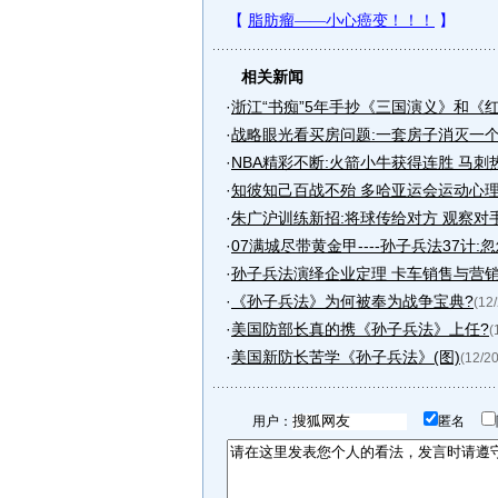
相关新闻
·
浙江“书痴”5年手抄《三国演义》和《
·
战略眼光看买房问题:一套房子消灭一
·
NBA精彩不断:火箭小牛获得连胜 马刺
·
知彼知己百战不殆 多哈亚运会运动心
·
朱广沪训练新招:将球传给对方 观察对
·
07满城尽带黄金甲----孙子兵法37计:
·
孙子兵法演绎企业定理 卡车销售与营
·
《孙子兵法》为何被奉为战争宝典?
(12
·
美国防部长真的携《孙子兵法》上任?
(
·
美国新防长苦学《孙子兵法》(图)
(12/20
用户：
匿名