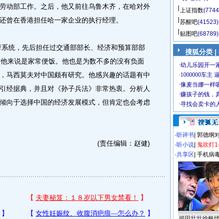
劳动部工作。之后，他又前往乌鲁木齐，在哈对外
上证指数
(7744
还曾在香港担任哈一家企业的执行经理。
苏醒吧
(41523)
贴图吧
(68789)
府系统，先后担任过交通部部长、经济和预算部部
搜狐分类 |
对他来说是家常便饭。他也是为数不多的没有负面
，马西莫夫对中国颇有研究。他感兴趣的话题有中
引经据典，并且对《孙子兵法》非常热衷。分析人
倾向于选择中国的经济发展模式，但肯定也会考虑
·
听评书
|
郭德纲
(责任编辑：赵健)
·
听小说
|
鬼吹灯1
·
共享区
|
手机病
揭田壮壮徐帆