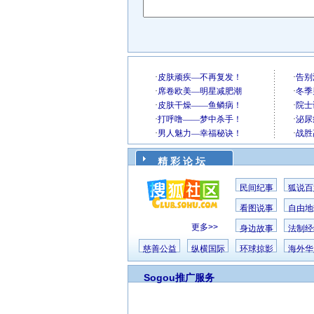
精 彩 论 坛
民间纪事
狐说百
看图说事
自由地
更多>>
身边故事
法制经
慈善公益
纵横国际
环球掠影
海外华
Sogou推广服务