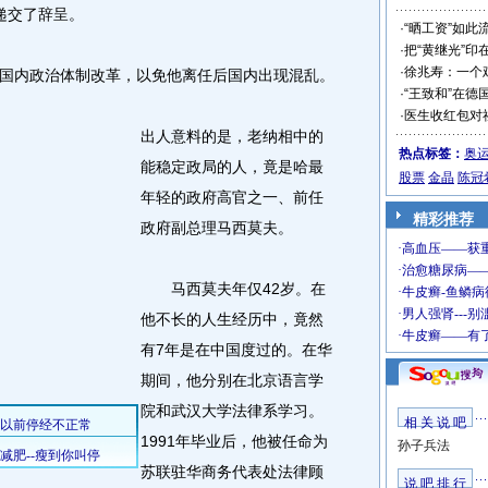
递交了辞呈。
·
“晒工资”如此
·
把“黄继光”印
·
徐兆寿：一个
内政治体制改革，以免他离任后国内出现混乱。
·
“王致和”在德
·
医生收红包对
出人意料的是，老纳相中的
热点标签：
奥
能稳定政局的人，竟是哈最
股票
金晶
陈冠
年轻的政府高官之一、前任
精彩推荐
政府副总理马西莫夫。
马西莫夫年仅42岁。在
他不长的人生经历中，竟然
有7年是在中国度过的。在华
期间，他分别在北京语言学
院和武汉大学法律系学习。
相 关 说 吧
1991年毕业后，他被任命为
孙子兵法
苏联驻华商务代表处法律顾
说 吧 排 行