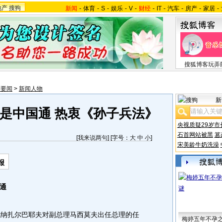
地产
搜狗
新闻
-
体育
-
S
-
娱乐
-
V
-
财经
-
IT
-
汽车
-
房产
-
家居
-
搜狐博客玩弄
际要闻
>
新闻人物
新
是中国通 热衷《孙子兵法》
央视质疑29岁市
石首网站被黑
篡
[
我来说两句
] [字号：
大
中
小
]
宋美龄牛奶洗澡
报
通
纳扎尔巴耶夫对副总理马西莫夫出任总理的任
梅婷五年不孕