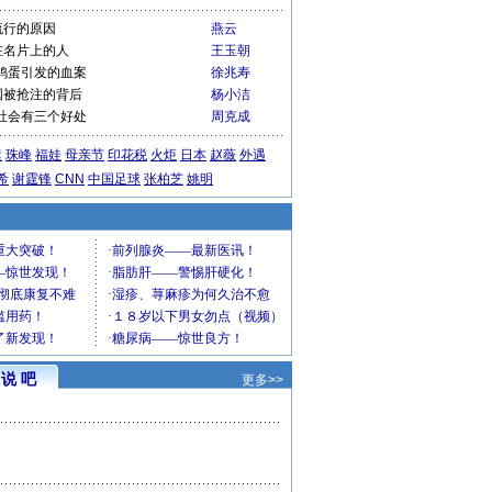
流行的原因
燕云
在名片上的人
王玉朝
鸡蛋引发的血案
徐兆寿
国被抢注的背后
杨小洁
社会有三个好处
周克成
运
珠峰
福娃
母亲节
印花税
火炬
日本
赵薇
外遇
希
谢霆锋
CNN
中国足球
张柏芝
姚明
说 吧
更多>>