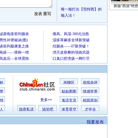
新版“西游”绝
唯一能打出【范特西】的
输入法！
姓
闲聊区
前线杂评
带
贴贴图图
情感世界
更多>>
纬
鬼话玄灵
校园原创
人
隐密私语
搞笑吧
体育星空
才毕业
我要发布