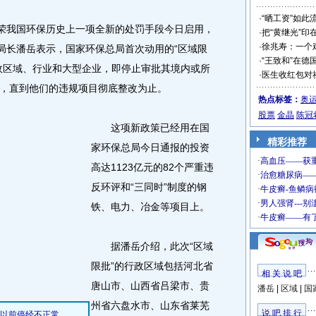
·
“晒工资”如此
荣我国环保历史上一项全新的处罚手段今日启用，
·
把“黄继光”印
·
徐兆寿：一个
副局长潘岳表示，国家环保总局首次动用的“区域限
·
“王致和”在德
政区域、行业和大型企业，即停止审批其境内或所
·
医生收红包对
，直到他们的违规项目彻底整改为止。
热点标签：
奥
股票
金晶
陈冠
这项新政策已经用在国
精彩推荐
家环保总局今日通报的投资
高达1123亿元的82个严重违
反环评和“三同时”制度的钢
铁、电力、冶金等项目上。
据潘岳介绍，此次“区域
限批”的行政区域包括河北省
相 关 说 吧
唐山市、山西省吕梁市、贵
潘岳
|
区域
|
国家
州省六盘水市、山东省莱芜
说 吧 排 行