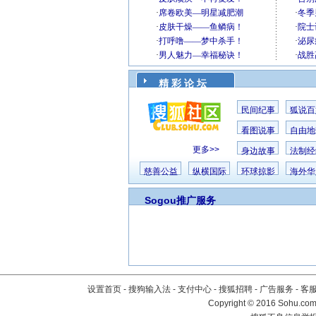
精 彩 论 坛
民间纪事
狐说百
看图说事
自由地
更多>>
身边故事
法制经
慈善公益
纵横国际
环球掠影
海外华
Sogou推广服务
设置首页
-
搜狗输入法
-
支付中心
-
搜狐招聘
-
广告服务
-
客
Copyright
©
2016 Sohu.com 