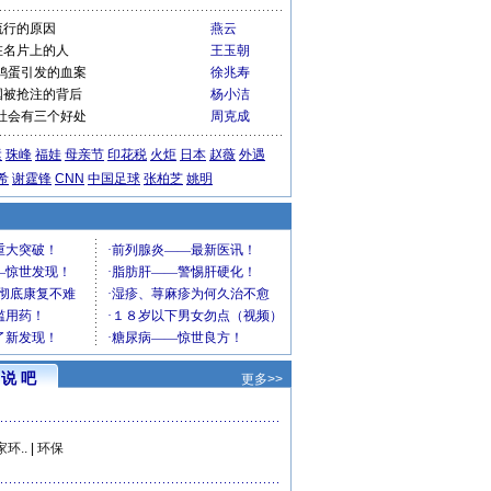
流行的原因
燕云
在名片上的人
王玉朝
鸡蛋引发的血案
徐兆寿
国被抢注的背后
杨小洁
社会有三个好处
周克成
运
珠峰
福娃
母亲节
印花税
火炬
日本
赵薇
外遇
希
谢霆锋
CNN
中国足球
张柏芝
姚明
说 吧
更多>>
环..
|
环保