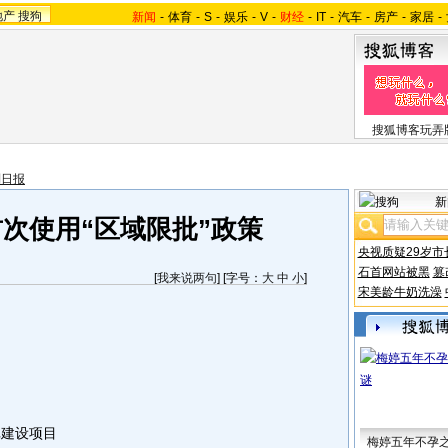
地产
搜狗
新闻
-
体育
-
S
-
娱乐
-
V
-
财经
-
IT
-
汽车
-
房产
-
家居
-
搜狐博客玩弄
制日报
新
次使用“区域限批”政策
央视质疑29岁市
石首网站被黑
篡
[
我来说两句
] [字号：
大
中
小
]
宋美龄牛奶洗澡
建设项目
梅婷五年不孕