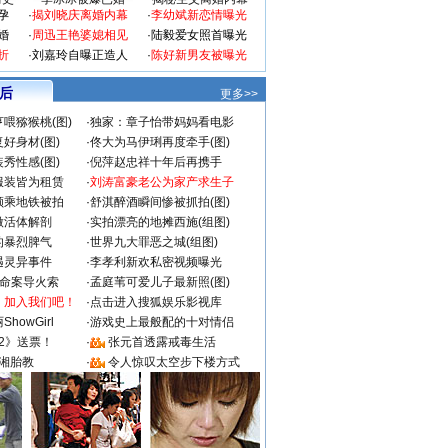
孕
·
揭刘晓庆离婚内幕
·
李幼斌新恋情曝光
婚
·
周迅王艳婆媳相见
·
陆毅爱女照首曝光
折
·
刘嘉玲自曝正造人
·
陈好新男友被曝光
 后
更多>>
喂猕猴桃(图)
·
独家：章子怡带妈妈看电影
好身材(图)
·
佟大为马伊琍再度牵手(图)
秀性感(图)
·
倪萍赵忠祥十年后再携手
服装皆为租赁
·
刘涛富豪老公为家产求生子
颜乘地铁被拍
·
舒淇醉酒瞬间惨被抓拍(图)
做活体解剖
·
实拍漂亮的地摊西施(组图)
的暴烈脾气
·
世界九大罪恶之城(组图)
遇灵异事件
·
李孝利新欢私密视频曝光
成命案导火索
·
孟庭苇可爱儿子最新照(图)
：加入我们吧！
·
点击进入搜狐娱乐影视库
howGirl
·
游戏史上最般配的十对情侣
2》送票！
·
张元首透露戒毒生活
湘胎教
·
令人惊叹太空步下楼方式