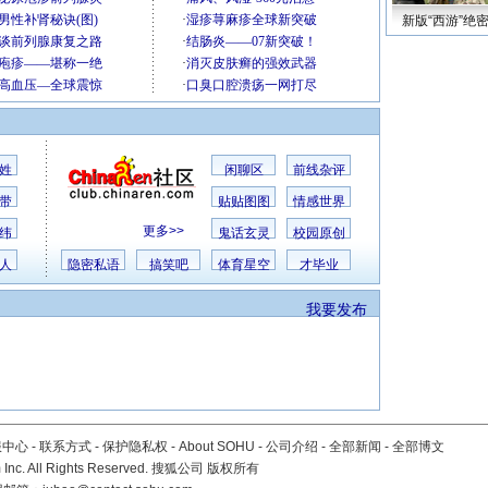
新版“西游”绝
姓
闲聊区
前线杂评
带
贴贴图图
情感世界
更多>>
纬
鬼话玄灵
校园原创
人
隐密私语
搞笑吧
体育星空
才毕业
我要发布
服中心
-
联系方式
-
保护隐私权
-
About SOHU
-
公司介绍
-
全部新闻
-
全部博文
Inc. All Rights Reserved. 搜狐公司
版权所有