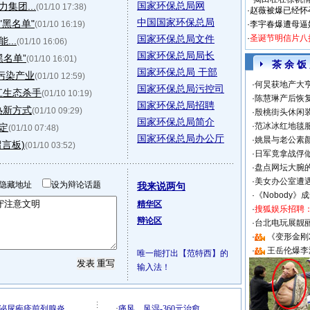
国家环保总局网
集团...
(01/10 17:38)
·
赵薇被爆已经怀
中国国家环保总局
黑名单"
(01/10 16:19)
·
李宇春爆遭母逼
国家环保总局文件
·
圣诞节明信片八
...
(01/10 16:06)
国家环保总局局长
黑名单”
(01/10 16:01)
茶 余 饭
国家环保总局 干部
污染产业
(01/10 12:59)
·
何炅获地产大亨
国家环保总局污控司
江生态杀手
(01/10 10:19)
·
陈慧琳产后恢复
国家环保总局招聘
热新方式
(01/10 09:29)
·
殷桃街头休闲装
国家环保总局简介
·
范冰冰红地毯
定
(01/10 07:48)
国家环保总局办公厅
·
姚晨与老公素
言板)
(01/10 03:52)
·
日军竟拿战俘
·
盘点网坛大腕
·
美女办公室遭
隐藏地址
设为辩论话题
我来说两句
·
《Nobody》
精华区
·
搜狐娱乐招聘
辩论区
·
台北电玩展靓丽S
·
《变形金刚
·
王岳伦爆李
唯一能打出【范特西】的
输入法！