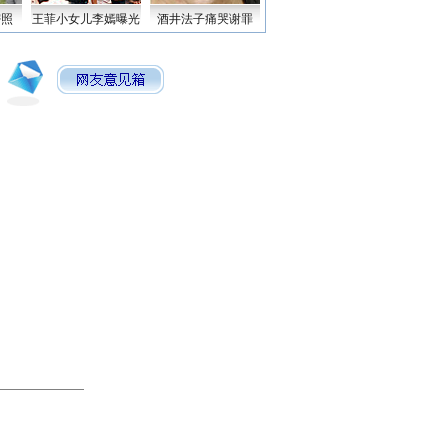
密照
王菲小女儿李嫣曝光
酒井法子痛哭谢罪