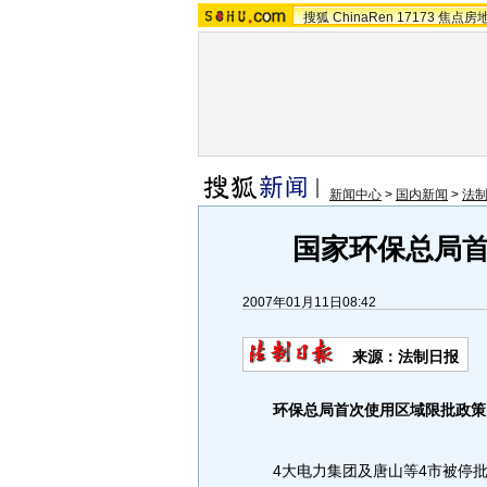
搜狐
ChinaRen
17173
焦点房
新闻中心
>
国内新闻
>
法
国家环保总局首
2007年01月11日08:42
来源：法制日报
环保总局首次使用区域限批政策
4大电力集团及唐山等4市被停批