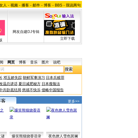
女人
-
视频
-
播客
-
邮件
-
博客
-
BBS
-
我说两句
网友自建DJ专辑
立即下载
版
闻
网页
博客
音乐
图片
说吧
长
邓玉娇失踪
朝鲜军事演习
日本兵赎罪
改温总讲话
夏日减肥秘方
日本瘦脸法
中共卧底结局
慈禧不快乐
侵略中国报告
更多>>
之谜
爆笑熊猫烧香语录
夜色撩人雪色斑斓