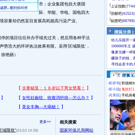
市；企业集团包括大唐国
上证指数
(7744
际、华能、华电、国电四大
苏醒吧
(41523)
境容量却仍然盲目发展高耗能高污染产业。
贴图吧
(68789)
搜狐分类 |
停的项目往往补办手续先过关，然后用各种手法
声势浩大的环评执法效果有限。采用‘区域限批’，
：徐艳丽）
·
听评书
|
郭德纲
·
听小说
|
鬼吹灯1
·
共享区
|
手机病
更多>>
相关搜索
区域限批”
国家环保总局网站
(01/10 14:39)
揭田壮壮徐帆