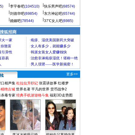
5)
李宇春吧
(104510)
快乐男声吧
(68574)
刘德华吧
(69854)
东方神起吧
(65744)
婚姻吧
(78544)
37℃女人吧
(6985)
 搜狐招商
更多>>
对口相声集
杜拉拉升职记
张震讲故事
红楼梦
-精绝古城
世界名著
平凡的世界
货币战争2
毒杀毒专家
经典手机游游格斗集
福彩3D走势图
情史
李冰冰被爆已婚
揭秘生父离婚内幕