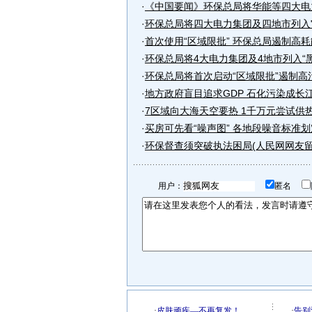
·
《中国要闻》环保总局将华能等四大电力
·
环保总局将四大电力集团及四地市列入"
·
首次使用“区域限批” 环保总局遏制高耗能
·
环保总局将4大电力集团及4地市列入“
·
环保总局将首次启动“区域限批”遏制高
·
地方政府盲目追求GDP 石化污染成长
·
7区域向大海天空要热 1千万元尝试供
·
买房可先看“噪声图” 各地段噪音标准划
·
环保督查须突破执法困局(人民网网友留
用户：
匿名