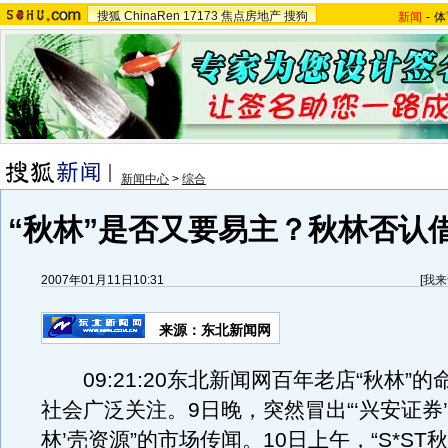
搜狐
ChinaRen
17173
焦点房地产
搜狗
新闻
-
体
新闻中心
>
综合
“秋林”是否又要易主？秋林否认
2007年01月11日10:31
[
我来
来源：东北新闻网
09:21:20东北新闻网百年老店“秋林”的
社会广泛关注。9日晚，突然冒出“‘兴安证券’看
林’壳资源”的市场传闻。10日上午，“S*ST