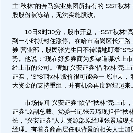
主“秋林”的奔马实业集团所持有的“SST秋林”59
股股份被冻结，无法实施股改。
10日9时30分，股市开盘，“SST秋林”
到一小时就封住涨停。在哈市南岗区长江路
券”营业部，股民张先生目不转睛地盯着“S*S
势。他说：“现在好多券商为多渠道谋求上
经上市的公司。假如‘兴安证券’借‘秋林’壳
证实，‘S*ST秋林’股价很可能会一飞冲天，
大资金的支持重组，并有机会再度辉煌起来。
市场传闻“兴安证券”欲借“秋林”壳上市，
证券”原副总裁、党委书记张云琦现担任“秋
长，“兴安证券”人力资源部原经理张景瑞现担
经理。有着券商高层任职背景的相关人士加盟