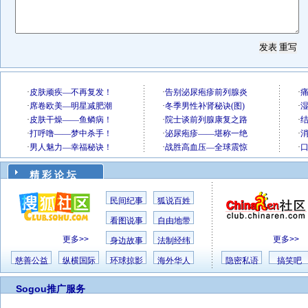
精 彩 论 坛
民间纪事
狐说百姓
看图说事
自由地带
更多>>
更多>>
身边故事
法制经纬
慈善公益
纵横国际
环球掠影
海外华人
隐密私语
搞笑吧
Sogou推广服务