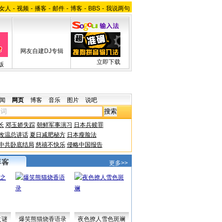
女人
-
视频
-
播客
-
邮件
-
博客
-
BBS
-
我说两句
网友自建DJ专辑
立即下载
版
闻
网页
博客
音乐
图片
说吧
长
邓玉娇失踪
朝鲜军事演习
日本兵赎罪
改温总讲话
夏日减肥秘方
日本瘦脸法
中共卧底结局
慈禧不快乐
侵略中国报告
更多>>
之谜
爆笑熊猫烧香语录
夜色撩人雪色斑斓