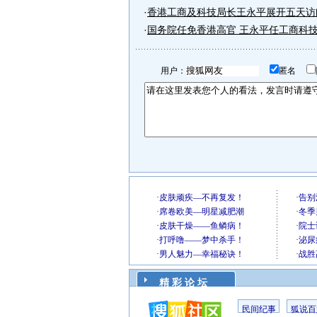
·
香港工商及科技局长王永平展开五天访
·
国务院任免香港高官 王永平任工商科
用户：
匿名
精 彩 论 坛
民间纪事
狐说百