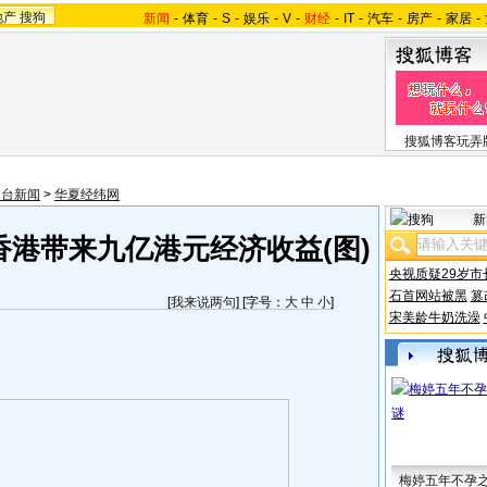
地产
搜狗
新闻
-
体育
-
S
-
娱乐
-
V
-
财经
-
IT
-
汽车
-
房产
-
家居
-
搜狐博客玩弄
澳台新闻
>
华夏经纬网
新
香港带来九亿港元经济收益(图)
央视质疑29岁市
石首网站被黑
篡
[
我来说两句
] [字号：
大
中
小
]
宋美龄牛奶洗澡
梅婷五年不孕