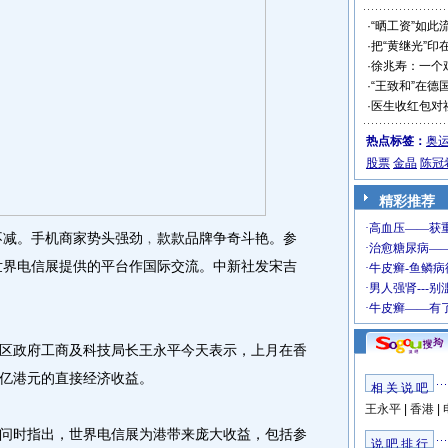
·
“晒工资”如此
·
把“黄继光”印
·
徐兆寿：一个
·
“王致和”在德
·
医生收红包对
热点标签：
奥
股票
金晶
陈冠
精彩推荐
不减。手机商家势头强劲﹐款款品牌争奇斗艳。参
6世界电信展提供的平台作国际交流。中新社发宋吉
政府工商及科技局长王永平今天表示，上月在香
亿港元的直接经济收益。
相 关 说 吧
王永平
|
香港
|
时指出，世界电信展为港带来庞大收益，包括参
说 吧 排 行