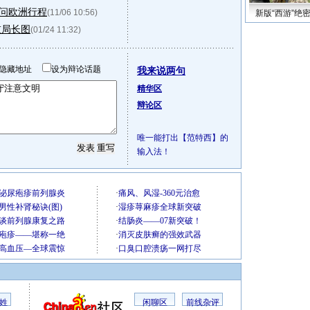
问欧洲行程
(11/06 10:56)
新版“西游”绝
技局长图
(01/24 11:32)
隐藏地址
设为辩论话题
我来说两句
精华区
辩论区
唯一能打出【范特西】的
输入法！
姓
闲聊区
前线杂评