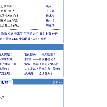
流行的原因
燕云
在名片上的人
王玉朝
鸡蛋引发的血案
徐兆寿
国被抢注的背后
杨小洁
社会有三个好处
周克成
运
珠峰
福娃
母亲节
印花税
火炬
日本
赵薇
外遇
希
谢霆锋
CNN
中国足球
张柏芝
姚明
说 吧
更多>>
电信