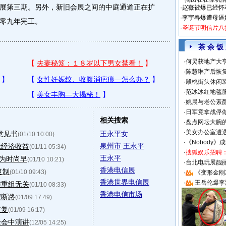
展第三期。另外，新旧会展之间的中庭通道正在扩
·
赵薇被爆已经怀
·
李宇春爆遭母逼
零九年完工。
·
圣诞节明信片八
茶 余 饭
·
何炅获地产大亨
·
陈慧琳产后恢复
·
殷桃街头休闲装
·
范冰冰红地毯
·
姚晨与老公素
·
日军竟拿战俘
相关搜索
·
盘点网坛大腕
·
美女办公室遭
意见书
王永平女
(01/10 10:00)
·
《Nobody》
泉州市 王永平
元经济收益
(01/11 05:34)
·
搜狐娱乐招聘
王永平
放为时尚早
(01/10 10:21)
·
台北电玩展靓丽S
香港电信展
复制
(01/10 09:43)
·
《变形金刚
香港世界电信展
·
王岳伦爆李
与重组无关
(01/10 08:33)
香港电信市场
震断路
(01/09 17:49)
恢复
(01/09 16:17)
峰会中演讲
(12/05 14:25)