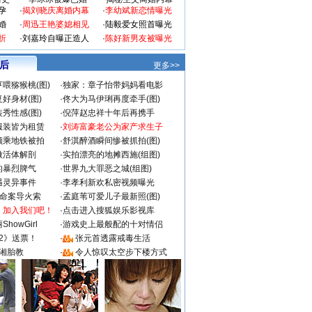
孕
·
揭刘晓庆离婚内幕
·
李幼斌新恋情曝光
婚
·
周迅王艳婆媳相见
·
陆毅爱女照首曝光
折
·
刘嘉玲自曝正造人
·
陈好新男友被曝光
 后
更多>>
喂猕猴桃(图)
·
独家：章子怡带妈妈看电影
好身材(图)
·
佟大为马伊琍再度牵手(图)
秀性感(图)
·
倪萍赵忠祥十年后再携手
服装皆为租赁
·
刘涛富豪老公为家产求生子
颜乘地铁被拍
·
舒淇醉酒瞬间惨被抓拍(图)
做活体解剖
·
实拍漂亮的地摊西施(组图)
的暴烈脾气
·
世界九大罪恶之城(组图)
遇灵异事件
·
李孝利新欢私密视频曝光
成命案导火索
·
孟庭苇可爱儿子最新照(图)
：加入我们吧！
·
点击进入搜狐娱乐影视库
howGirl
·
游戏史上最般配的十对情侣
2》送票！
·
张元首透露戒毒生活
湘胎教
·
令人惊叹太空步下楼方式