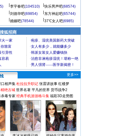
5)
李宇春吧
(104510)
快乐男声吧
(68574)
刘德华吧
(69854)
东方神起吧
(65744)
婚姻吧
(78544)
37℃女人吧
(6985)
 搜狐招商
更多>>
对口相声集
杜拉拉升职记
张震讲故事
红楼梦
-精绝古城
世界名著
平凡的世界
货币战争2
毒杀毒专家
经典手机游游格斗集
福彩3D走势图
情史
李冰冰被爆已婚
揭秘生父离婚内幕