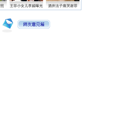
密照
王菲小女儿李嫣曝光
酒井法子痛哭谢罪