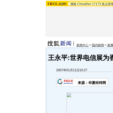
搜狐
ChinaRen
17173
焦点房
新闻中心
>
国内新闻
>
港
王永平:世界电信展为
2007年01月11日10:27
来源：华夏经纬网