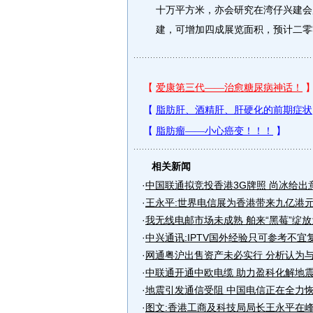
十万平方米，亦会研究在湾仔兴建会
建，可增加四成展览面积，预计二零
相关新闻
·
中国联通拟竞投香港3G牌照 尚冰给出
·
王永平:世界电信展为香港带来九亿港
·
我无线电邮市场未成熟 舶来“黑莓”绽
·
中兴通讯:IPTV国外经验只可参考不宜
·
网通粤沪出售资产未必实行 分析认为
·
中联通开通中欧电缆 助力盈科化解地
·
地震引发通信受阻 中国电信正在全力
·
图文:香港工商及科技局局长王永平在