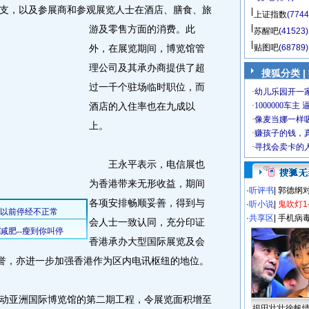
支，以及参展商和参观展览人士在酒店、膳食、旅
上证指数
(7744
游及零售方面的消费。
此
苏醒吧
(41523)
外，在展览期间，博览馆管
贴图吧
(68789)
理公司及其承办商提供了超
搜狐分类 |
过一千个驻场临时职位，而
酒店的入住率也在九成以
上。
王永平表示，电信展也
为香港带来无形收益，期间
·
听评书
|
郭德纲
各项安排畅顺妥善，得到与
·
听小说
|
鬼吹灯1
·
共享区
|
手机病
会人士一致认同，充分印证
香港承办大型国际展览及会
美誉，亦进一步加强香港作为区内电讯枢纽的地位。
亚洲国际博览馆的第二期工程，令展览面积增至
揭田壮壮徐帆