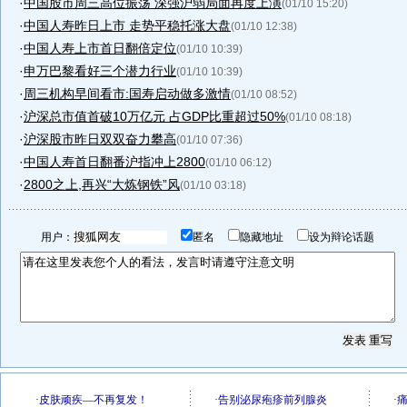
·
中国股市周三高位振荡 深强沪弱局面再度上演
(01/10 15:20)
·
中国人寿昨日上市 走势平稳托涨大盘
(01/10 12:38)
·
中国人寿上市首日翻倍定位
(01/10 10:39)
·
申万巴黎看好三个潜力行业
(01/10 10:39)
·
周三机构早间看市:国寿启动做多激情
(01/10 08:52)
·
沪深总市值首破10万亿元 占GDP比重超过50%
(01/10 08:18)
·
沪深股市昨日双双奋力攀高
(01/10 07:36)
·
中国人寿首日翻番沪指冲上2800
(01/10 06:12)
·
2800之上,再兴“大炼钢铁”风
(01/10 03:18)
用户：
匿名
隐藏地址
设为辩论话题