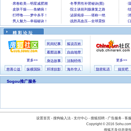
精 彩 论 坛
民间纪事
狐说百姓
看图说事
自由地带
更多>>
更多>>
身边故事
法制经纬
慈善公益
纵横国际
环球掠影
海外华人
隐密私语
搞笑吧
Sogou推广服务
设置首页
-
搜狗输入法
-
支付中心
-
搜狐招聘
-
广告服务
-
客
Copyright
©
2016 Sohu.com 
搜狐不良信息举