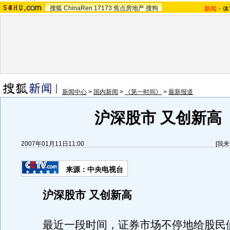
搜狐
ChinaRen
17173
焦点房地产
搜狗
新闻
-
体
新闻中心
>
国内新闻
>
《第一时间》
>
最新报道
沪深股市 又创新高
2007年01月11日11:00
[
我来
来源：中央电视台
沪深股市 又创新高
最近一段时间，证券市场不停地给股民