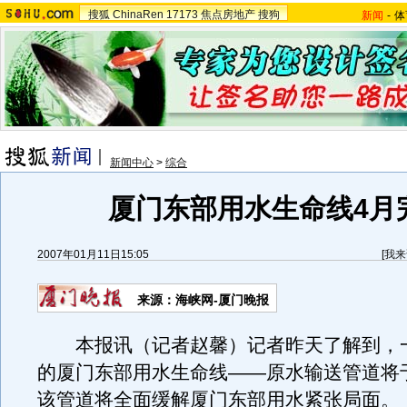
搜狐
ChinaRen
17173
焦点房地产
搜狗
新闻
-
体
新闻中心
>
综合
厦门东部用水生命线4月
2007年01月11日15:05
[
我来
来源：海峡网-厦门晚报
本报讯（记者赵馨）记者昨天了解到，一
的厦门东部用水生命线——原水输送管道将
该管道将全面缓解厦门东部用水紧张局面。