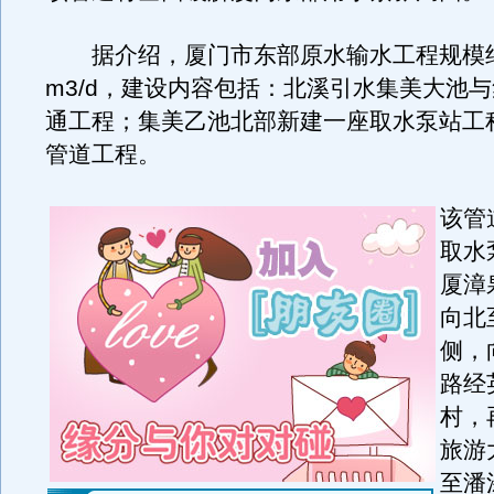
据介绍，厦门市东部原水输水工程规模约
m3/d，建设内容包括：北溪引水集美大池
通工程；集美乙池北部新建一座取水泵站工
管道工程。
该管
取水
厦漳
向北
侧，
路经
村，
旅游
至潘