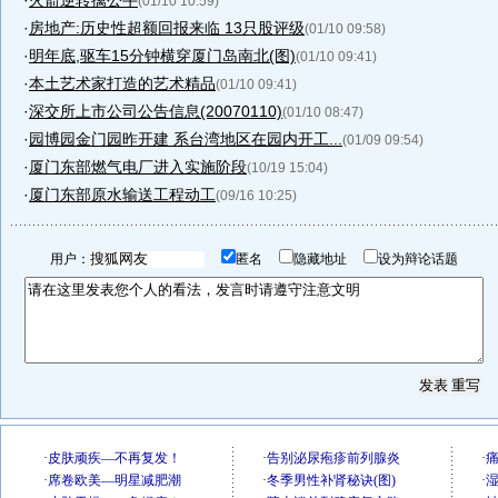
·
火箭逆转擒公牛
(01/10 10:59)
·
房地产:历史性超额回报来临 13只股评级
(01/10 09:58)
·
明年底,驱车15分钟横穿厦门岛南北(图)
(01/10 09:41)
·
本土艺术家打造的艺术精品
(01/10 09:41)
·
深交所上市公司公告信息(20070110)
(01/10 08:47)
·
园博园金门园昨开建 系台湾地区在园内开工...
(01/09 09:54)
·
厦门东部燃气电厂进入实施阶段
(10/19 15:04)
·
厦门东部原水输送工程动工
(09/16 10:25)
用户：
匿名
隐藏地址
设为辩论话题