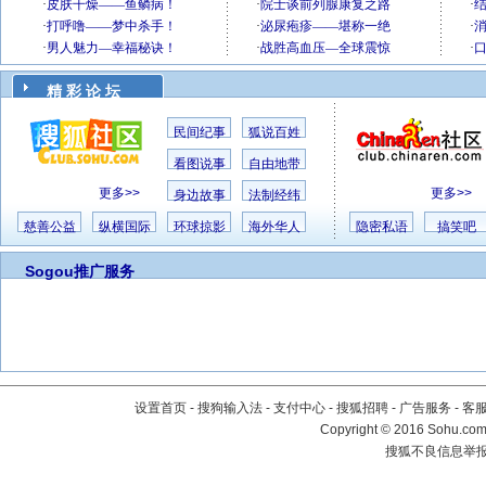
精 彩 论 坛
民间纪事
狐说百姓
看图说事
自由地带
更多>>
更多>>
身边故事
法制经纬
慈善公益
纵横国际
环球掠影
海外华人
隐密私语
搞笑吧
Sogou推广服务
设置首页
-
搜狗输入法
-
支付中心
-
搜狐招聘
-
广告服务
-
客
Copyright
©
2016 Sohu.com 
搜狐不良信息举