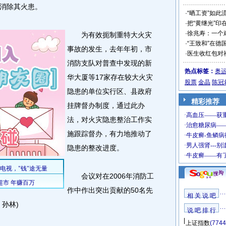
消除其火患。
·
“晒工资”如此
·
把“黄继光”印
·
徐兆寿：一个
为有效扼制重特大火灾
·
“王致和”在德
事故的发生，去年年初，市
·
医生收红包对
消防支队对普查中发现的新
热点标签：
奥
华大厦等17家存在较大火灾
股票
金晶
陈冠
隐患的单位实行区、县政府
精彩推荐
挂牌督办制度，通过此办
法，对火灾隐患整治工作实
施跟踪督办，有力地推动了
隐患的整改进度。
会议对在2006年消防工
作中作出突出贡献的50名先
相 关 说 吧
孙林)
说 吧 排 行
上证指数
(7744