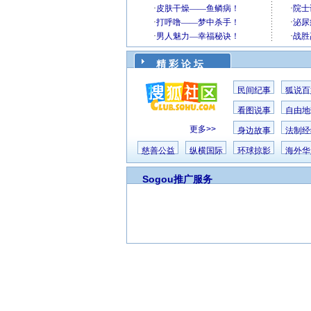
精 彩 论 坛
民间纪事
狐说百
看图说事
自由地
更多>>
身边故事
法制经
慈善公益
纵横国际
环球掠影
海外华
Sogou推广服务