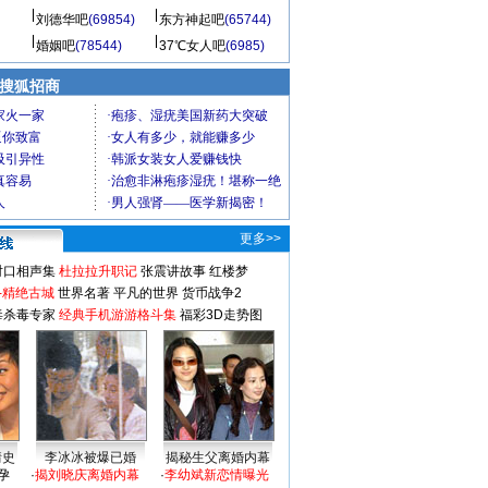
刘德华吧
(69854)
东方神起吧
(65744)
婚姻吧
(78544)
37℃女人吧
(6985)
 搜狐招商
更多>>
对口相声集
杜拉拉升职记
张震讲故事
红楼梦
-精绝古城
世界名著
平凡的世界
货币战争2
毒杀毒专家
经典手机游游格斗集
福彩3D走势图
情史
李冰冰被爆已婚
揭秘生父离婚内幕
孕
·
揭刘晓庆离婚内幕
·
李幼斌新恋情曝光