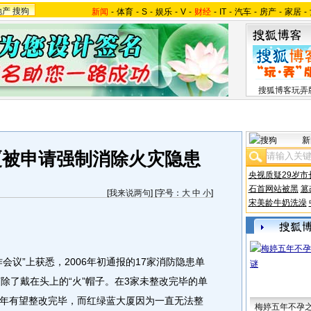
地产
搜狗
新闻
-
体育
-
S
-
娱乐
-
V
-
财经
-
IT
-
汽车
-
房产
-
家居
-
搜狐博客玩弄
新
厦被申请强制消除火灾隐患
央视质疑29岁市
石首网站被黑
篡
[
我来说两句
] [字号：
大
中
小
]
宋美龄牛奶洗澡
议”上获悉，2006年初通报的17家消防隐患单
除了戴在头上的“火”帽子。在3家未整改完毕的单
年有望整改完毕，而红绿蓝大厦因为一直无法整
梅婷五年不孕