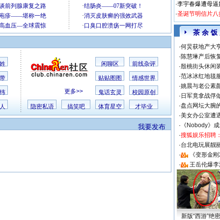
·
李宇春爆遭母逼
·
圣诞节明信片八
茶 余 饭
·
何炅获地产大亨
·
陈慧琳产后恢复
姓
闲聊区
前线杂评
·
殷桃街头休闲装
·
范冰冰红地毯
带
贴贴图图
情感世界
·
姚晨与老公素
更多>>
纬
鬼话玄灵
校园原创
·
日军竟拿战俘
·
盘点网坛大腕
人
隐密私语
搞笑吧
体育星空
才毕业
·
美女办公室遭
·
《Nobody》
我要发布
·
搜狐娱乐招聘
·
台北电玩展靓丽S
·
《变形金刚
·
王岳伦爆李
新版“西游”绝