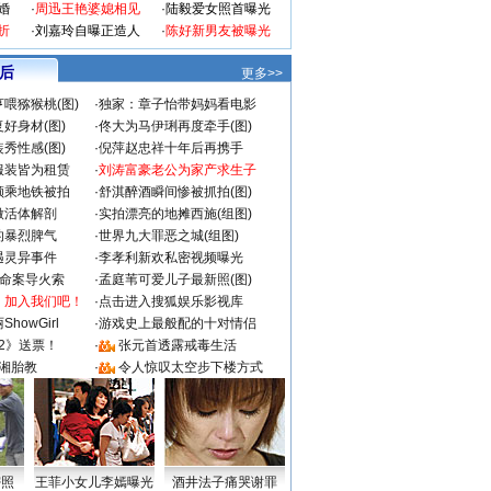
婚
·
周迅王艳婆媳相见
·
陆毅爱女照首曝光
折
·
刘嘉玲自曝正造人
·
陈好新男友被曝光
 后
更多>>
喂猕猴桃(图)
·
独家：章子怡带妈妈看电影
好身材(图)
·
佟大为马伊琍再度牵手(图)
秀性感(图)
·
倪萍赵忠祥十年后再携手
服装皆为租赁
·
刘涛富豪老公为家产求生子
颜乘地铁被拍
·
舒淇醉酒瞬间惨被抓拍(图)
做活体解剖
·
实拍漂亮的地摊西施(组图)
的暴烈脾气
·
世界九大罪恶之城(组图)
遇灵异事件
·
李孝利新欢私密视频曝光
成命案导火索
·
孟庭苇可爱儿子最新照(图)
：加入我们吧！
·
点击进入搜狐娱乐影视库
howGirl
·
游戏史上最般配的十对情侣
2》送票！
·
张元首透露戒毒生活
湘胎教
·
令人惊叹太空步下楼方式
密照
王菲小女儿李嫣曝光
酒井法子痛哭谢罪