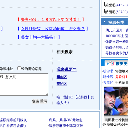
苏醒吧
(41523)
贴图吧
(68789)
搜狐分类 |
相关搜索
隐藏地址
设为辩论话题
我来说两句
·
听评书
|
郭德纲
精华区
·
听小说
|
鬼吹灯1
·
共享区
|
手机病
辩论区
唯一能打出【范特西】的
输入法！
揭田壮壮徐帆
·
赵薇被爆已经怀