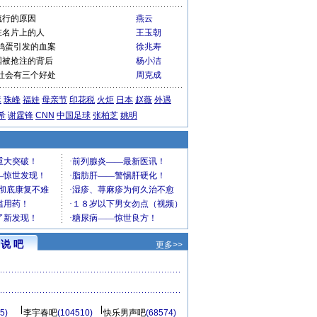
流行的原因
燕云
在名片上的人
王玉朝
鸡蛋引发的血案
徐兆寿
国被抢注的背后
杨小洁
社会有三个好处
周克成
运
珠峰
福娃
母亲节
印花税
火炬
日本
赵薇
外遇
希
谢霆锋
CNN
中国足球
张柏芝
姚明
说 吧
更多>>
5)
李宇春吧
(104510)
快乐男声吧
(68574)