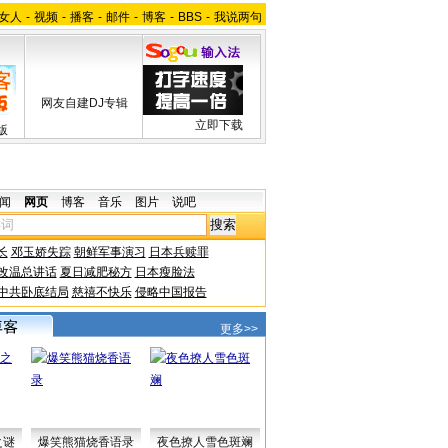
女人
-
视频
-
播客
-
邮件
-
博客
-
BBS
-
我说两句
网友自建DJ专辑
立即下载
版
闻
网页
博客
音乐
图片
说吧
长
邓玉娇失踪
朝鲜军事演习
日本兵赎罪
改温总讲话
夏日减肥秘方
日本瘦脸法
中共卧底结局
慈禧不快乐
侵略中国报告
更多>>
之谜
爆笑熊猫烧香语录
夜色撩人雪色斑斓