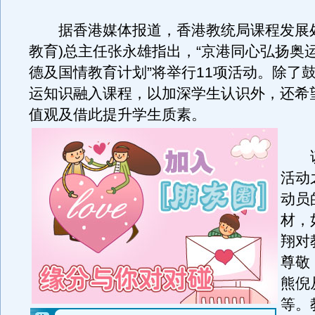
据香港媒体报道，香港教统局课程发展处
教育)总主任张永雄指出，“京港同心弘扬奥
德及国情教育计划”将举行11项活动。除了
运知识融入课程，以加深学生认识外，还希
值观及借此提升学生质素。
该
活动
动员
材，
翔对
尊敬
熊倪
等。