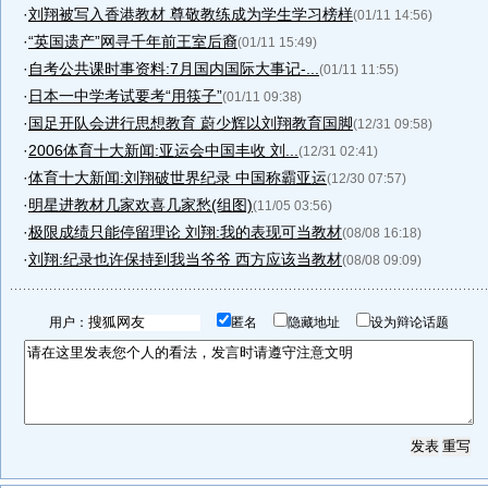
·
刘翔被写入香港教材 尊敬教练成为学生学习榜样
(01/11 14:56)
·
“英国遗产”网寻千年前王室后裔
(01/11 15:49)
·
自考公共课时事资料:7月国内国际大事记-...
(01/11 11:55)
·
日本一中学考试要考“用筷子”
(01/11 09:38)
·
国足开队会进行思想教育 蔚少辉以刘翔教育国脚
(12/31 09:58)
·
2006体育十大新闻:亚运会中国丰收 刘...
(12/31 02:41)
·
体育十大新闻:刘翔破世界纪录 中国称霸亚运
(12/30 07:57)
·
明星进教材几家欢喜几家愁(组图)
(11/05 03:56)
·
极限成绩只能停留理论 刘翔:我的表现可当教材
(08/08 16:18)
·
刘翔:纪录也许保持到我当爷爷 西方应该当教材
(08/08 09:09)
用户：
匿名
隐藏地址
设为辩论话题