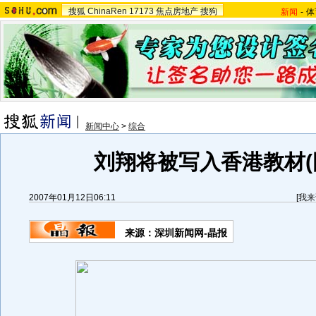
搜狐
ChinaRen
17173
焦点房地产
搜狗
新闻
-
体
新闻中心
>
综合
刘翔将被写入香港教材(
2007年01月12日06:11
[
我来
来源：深圳新闻网-晶报