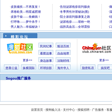
精 彩 论 坛
民间纪事
狐说百姓
看图说事
自由地带
更多>>
更多>>
身边故事
法制经纬
慈善公益
纵横国际
环球掠影
海外华人
隐密私语
搞笑吧
Sogou推广服务
设置首页
-
搜狗输入法
-
支付中心
-
搜狐招聘
-
广告服务
-
客